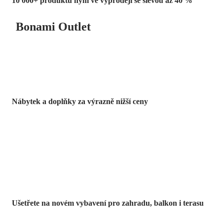
10 000+ produktů nyní ve výprodeji se slevou až 40 %
Bonami Outlet
Nábytek a doplňky za výrazně nižší ceny
Zahrada ve slevě
Ušetřete na novém vybavení pro zahradu, balkon i terasu