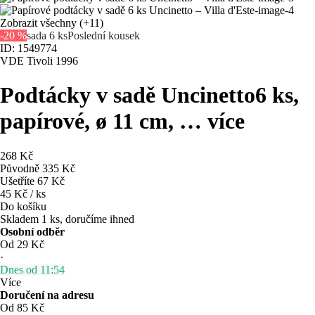
Zobrazit všechny
(+11)
-20 %
sada 6 ks
Poslední kousek
ID: 1549774
VDE Tivoli 1996
Podtácky v sadě Uncinetto
6 ks,
papírové, ø 11 cm
, …
více
268 Kč
Původně
335 Kč
Ušetříte 67 Kč
45 Kč / ks
Do košíku
Skladem 1 ks, doručíme ihned
Osobní odběr
Od 29 Kč
·
Dnes od 11:54
Více
Doručení na adresu
Od 85 Kč