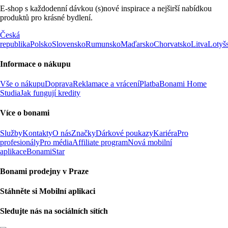
E-shop s každodenní dávkou (s)nové inspirace a nejširší nabídkou
produktů pro krásné bydlení.
Česká
republika
Polsko
Slovensko
Rumunsko
Maďarsko
Chorvatsko
Litva
Lotyš
Informace o nákupu
Vše o nákupu
Doprava
Reklamace a vrácení
Platba
Bonami Home
Studia
Jak fungují kredity
Více o bonami
Služby
Kontakty
O nás
Značky
Dárkové poukazy
Kariéra
Pro
profesionály
Pro média
Affiliate program
Nová mobilní
aplikace
BonamiStar
Bonami prodejny v Praze
Stáhněte si Mobilní aplikaci
Sledujte nás na sociálních sítích