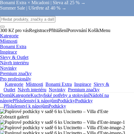
Bonami Extra × Micadoni |
Sleva až 25 % →
Summer Sale |
Ušetřete až 40 % →
300 Kč pro vás
Registrace
Přihlášení
Porovnání
Košík
Menu
Kategorie
Místnosti
Bonami Extra
Inspirace
Slevy & Outlet
Návrh interiéru
Novinky
Premium značky
Pro profesionály
Kategorie
Místnosti
Bonami Extra
Inspirace
Slevy &
Outlet
Návrh interiéru
Novinky
Premium značky
Domů
Kategorie
Kuchyňské potřeby a stolování
Nádobí na
nápoje
Příslušenství k nápojům
Podtácky
Podtácky
...
Příslušenství k nápojům
Podtácky
Zobrazit galerii