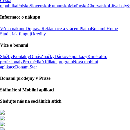
Česká
republika
Polsko
Slovensko
Rumunsko
Maďarsko
Chorvatsko
Litva
Lotyš
Informace o nákupu
Vše o nákupu
Doprava
Reklamace a vrácení
Platba
Bonami Home
Studia
Jak fungují kredity
Více o bonami
Služby
Kontakty
O nás
Značky
Dárkové poukazy
Kariéra
Pro
profesionály
Pro média
Affiliate program
Nová mobilní
aplikace
BonamiStar
Bonami prodejny v Praze
Stáhněte si Mobilní aplikaci
Sledujte nás na sociálních sítích