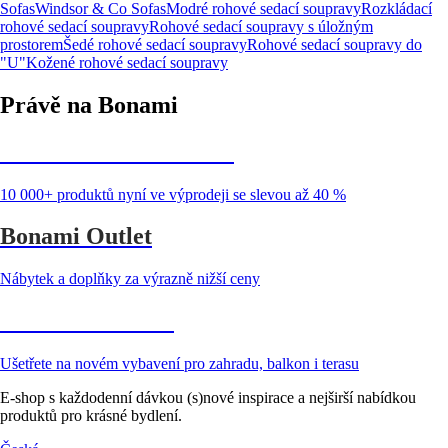
Sofas
Windsor & Co Sofas
Modré rohové sedací soupravy
Rozkládací
rohové sedací soupravy
Rohové sedací soupravy s úložným
prostorem
Šedé rohové sedací soupravy
Rohové sedací soupravy do
"U"
Kožené rohové sedací soupravy
Právě na Bonami
Summer Sale až -40 %
10 000+ produktů nyní ve výprodeji se slevou až 40 %
Bonami Outlet
Nábytek a doplňky za výrazně nižší ceny
Zahrada ve slevě
Ušetřete na novém vybavení pro zahradu, balkon i terasu
E-shop s každodenní dávkou (s)nové inspirace a nejširší nabídkou
produktů pro krásné bydlení.