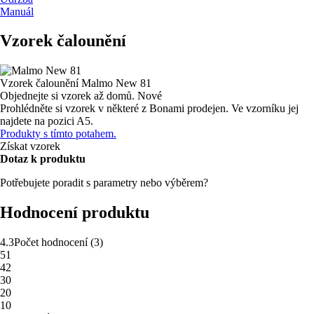
Manuál
Vzorek čalounění
Vzorek čalounění
Malmo New 81
Objednejte si vzorek až domů.
Nové
Prohlédněte si vzorek v některé z Bonami prodejen.
Ve vzorníku jej
najdete na pozici A5.
Produkty s tímto potahem.
Získat vzorek
Dotaz k produktu
Potřebujete poradit s parametry nebo výběrem?
Hodnocení produktu
4.3
Počet hodnocení
(
3
)
5
1
4
2
3
0
2
0
1
0