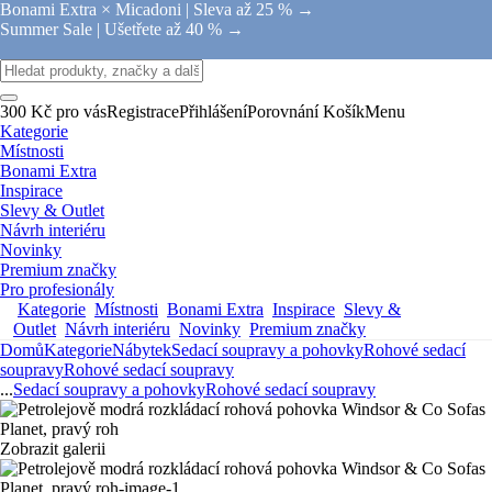
Bonami Extra × Micadoni |
Sleva až 25 % →
Summer Sale |
Ušetřete až 40 % →
300 Kč pro vás
Registrace
Přihlášení
Porovnání
Košík
Menu
Kategorie
Místnosti
Bonami Extra
Inspirace
Slevy & Outlet
Návrh interiéru
Novinky
Premium značky
Pro profesionály
Kategorie
Místnosti
Bonami Extra
Inspirace
Slevy &
Outlet
Návrh interiéru
Novinky
Premium značky
Domů
Kategorie
Nábytek
Sedací soupravy a pohovky
Rohové sedací
soupravy
Rohové sedací soupravy
...
Sedací soupravy a pohovky
Rohové sedací soupravy
Zobrazit galerii