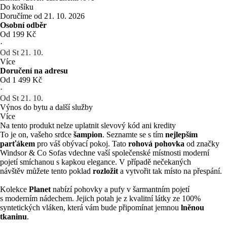
Do košíku
Doručíme od 21. 10. 2026
Osobní odběr
Od 199 Kč
·
Od St 21. 10.
Více
Doručení na adresu
Od 1 499 Kč
·
Od St 21. 10.
Výnos do bytu a další služby
Více
Na tento produkt nelze uplatnit slevový kód ani kredity
To je on, vašeho srdce
šampion
. Seznamte se s tím
nejlepším
parťákem
pro váš obývací pokoj. Tato
rohová pohovka
od značky
Windsor & Co Sofas vdechne vaší společenské místnosti moderní
pojetí smíchanou s kapkou elegance. V případě nečekaných
návštěv můžete tento poklad
rozložit
a vytvořit tak místo na přespání.
Kolekce
Planet
nabízí pohovky a pufy v šarmantním pojetí
s moderním nádechem. Jejich potah je z kvalitní látky ze 100%
syntetických vláken, která vám bude připomínat jemnou
lněnou
tkaninu
.