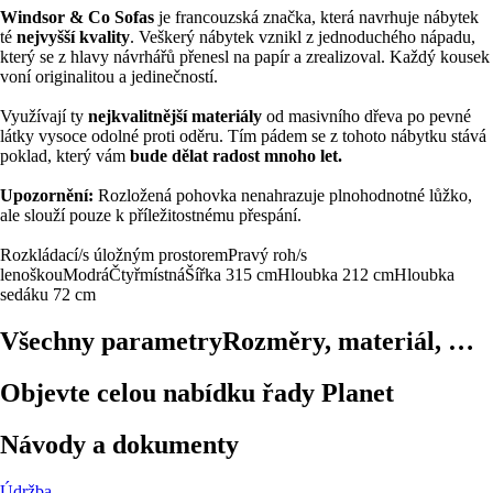
Windsor & Co Sofas
je francouzská značka, která navrhuje nábytek
té
nejvyšší kvality
. Veškerý nábytek vznikl z jednoduchého nápadu,
který se z hlavy návrhářů přenesl na papír a zrealizoval. Každý kousek
voní originalitou a jedinečností.
Využívají ty
nejkvalitnější materiály
od masivního dřeva po pevné
látky vysoce odolné proti oděru. Tím pádem se z tohoto nábytku stává
poklad, který vám
bude dělat radost mnoho let.
Upozornění:
Rozložená pohovka nenahrazuje plnohodnotné lůžko,
ale slouží pouze k příležitostnému přespání.
Rozkládací/s úložným prostorem
Pravý roh/s
lenoškou
Modrá
Čtyřmístná
Šířka 315 cm
Hloubka 212 cm
Hloubka
sedáku 72 cm
Všechny parametry
Rozměry, materiál, …
Objevte celou nabídku řady Planet
Návody a dokumenty
Údržba