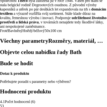
Společnost
Tiseco
byla založena již v roce 1946. Vášeň pro tkaní se
stala belgické rodině Degrootových osudnou. Z původní výroby
kapesníků a utěrek po pár desítkách let expandovala na trh s
domácím
textilem
a výrazně rozšířila svůj sortiment. Stále klade důraz na
kvalitu, řemeslnou výrobu i inovaci. Podporuje
udržitelnost životního
prostředí a lidská práva
, v továrnách nenajdete tedy škodlivé látky,
ani nespokojené zaměstnance.
Froté
Bavlněný
Hnědý/béžový
50x100 cm
Všechny parametry
Rozměry, materiál, …
Objevte celou nabídku řady Bath
Bude se hodit
Dotaz k produktu
Potřebujete poradit s parametry nebo výběrem?
Hodnocení produktu
4.1
Počet hodnocení
(
6
)
5
3