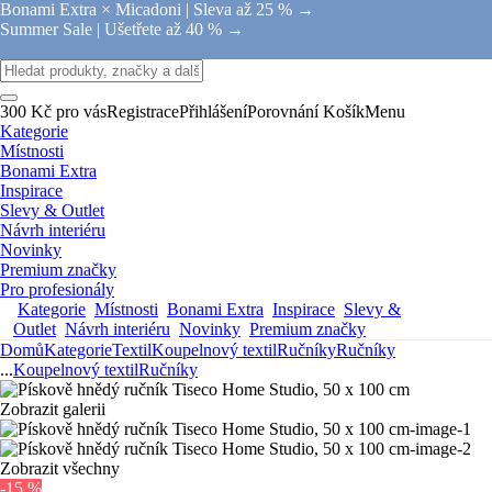
Bonami Extra × Micadoni |
Sleva až 25 % →
Summer Sale |
Ušetřete až 40 % →
300 Kč pro vás
Registrace
Přihlášení
Porovnání
Košík
Menu
Kategorie
Místnosti
Bonami Extra
Inspirace
Slevy & Outlet
Návrh interiéru
Novinky
Premium značky
Pro profesionály
Kategorie
Místnosti
Bonami Extra
Inspirace
Slevy &
Outlet
Návrh interiéru
Novinky
Premium značky
Domů
Kategorie
Textil
Koupelnový textil
Ručníky
Ručníky
...
Koupelnový textil
Ručníky
Zobrazit galerii
Zobrazit všechny
-15 %