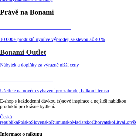
Právě na Bonami
Summer Sale až -40 %
10 000+ produktů nyní ve výprodeji se slevou až 40 %
Bonami Outlet
Nábytek a doplňky za výrazně nižší ceny
Zahrada ve slevě
Ušetřete na novém vybavení pro zahradu, balkon i terasu
E-shop s každodenní dávkou (s)nové inspirace a nejširší nabídkou
produktů pro krásné bydlení.
Česká
republika
Polsko
Slovensko
Rumunsko
Maďarsko
Chorvatsko
Litva
Lotyš
Informace o nákupu