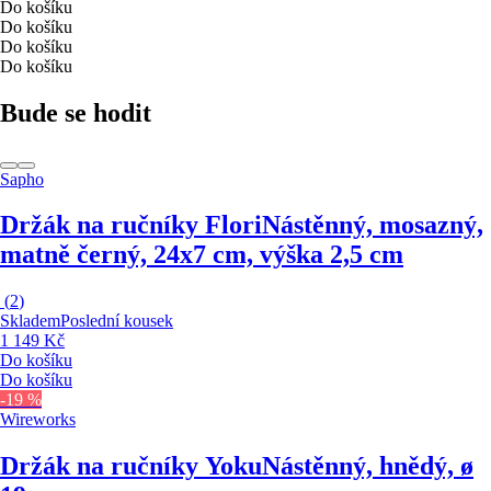
Do košíku
Do košíku
Do košíku
Do košíku
Bude se hodit
Sapho
Držák na ručníky Flori
Nástěnný, mosazný,
matně černý, 24x7 cm, výška 2,5 cm
(
2
)
Skladem
Poslední kousek
1 149 Kč
Do košíku
Do košíku
-19 %
Wireworks
Držák na ručníky Yoku
Nástěnný, hnědý, ø