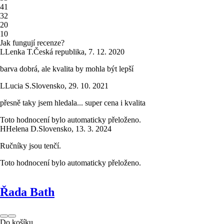
4
1
3
2
2
0
1
0
Jak fungují recenze?
L
Lenka T.
Česká republika
,
7. 12. 2020
barva dobrá, ale kvalita by mohla být lepší
L
Lucia S.
Slovensko
,
29. 10. 2021
přesně taky jsem hledala... super cena i kvalita
Toto hodnocení bylo automaticky přeloženo.
H
Helena D.
Slovensko
,
13. 3. 2024
Ručníky jsou tenčí.
Toto hodnocení bylo automaticky přeloženo.
Řada Bath
Do košíku