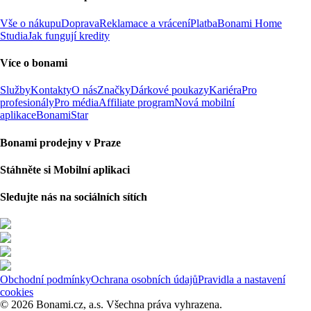
Vše o nákupu
Doprava
Reklamace a vrácení
Platba
Bonami Home
Studia
Jak fungují kredity
Více o bonami
Služby
Kontakty
O nás
Značky
Dárkové poukazy
Kariéra
Pro
profesionály
Pro média
Affiliate program
Nová mobilní
aplikace
BonamiStar
Bonami prodejny v Praze
Stáhněte si Mobilní aplikaci
Sledujte nás na sociálních sítích
Obchodní podmínky
Ochrana osobních údajů
Pravidla a nastavení
cookies
© 2026 Bonami.cz, a.s. Všechna práva vyhrazena.