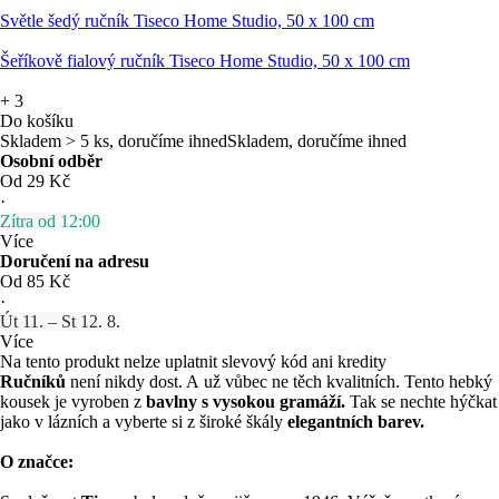
Světle šedý ručník Tiseco Home Studio, 50 x 100 cm
Šeříkově fialový ručník Tiseco Home Studio, 50 x 100 cm
+
3
Do košíku
Skladem > 5 ks, doručíme ihned
Skladem, doručíme ihned
Osobní odběr
Od 29 Kč
·
Zítra od 12:00
Více
Doručení na adresu
Od 85 Kč
·
Út 11. – St 12. 8.
Více
Na tento produkt nelze uplatnit slevový kód ani kredity
Ručníků
není nikdy dost. A už vůbec ne těch kvalitních. Tento hebký
kousek je vyroben z
bavlny s vysokou gramáží.
Tak se nechte hýčkat
jako v lázních a vyberte si z široké škály
elegantních barev.
O značce: