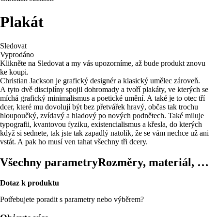
Plakát
Sledovat
Vyprodáno
Klikněte na Sledovat a my vás upozorníme, až bude produkt znovu
ke koupi.
Christian Jackson je grafický designér a klasický umělec zároveň.
A tyto dvě disciplíny spojil dohromady a tvoří plakáty, ve kterých se
míchá grafický minimalismus a poetické umění. A také je to otec tří
dcer, které mu dovolují být bez přetvářek hravý, občas tak trochu
hloupoučký, zvídavý a hladový po nových podnětech. Také miluje
typografii, kvantovou fyziku, existencialismus a křesla, do kterých
když si sednete, tak jste tak zapadlý natolik, že se vám nechce už ani
vstát. A pak ho musí ven tahat všechny tři dcery.
Všechny parametry
Rozměry, materiál, …
Dotaz k produktu
Potřebujete poradit s parametry nebo výběrem?