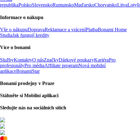
republika
Polsko
Slovensko
Rumunsko
Maďarsko
Chorvatsko
Litva
Lotyš
Informace o nákupu
Vše o nákupu
Doprava
Reklamace a vrácení
Platba
Bonami Home
Studia
Jak fungují kredity
Více o bonami
Služby
Kontakty
O nás
Značky
Dárkové poukazy
Kariéra
Pro
profesionály
Pro média
Affiliate program
Nová mobilní
aplikace
BonamiStar
Bonami prodejny v Praze
Stáhněte si Mobilní aplikaci
Sledujte nás na sociálních sítích