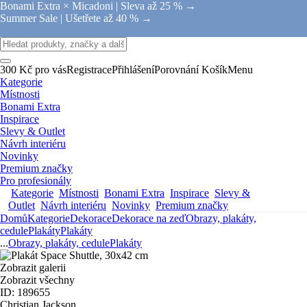
Bonami Extra × Micadoni |
Sleva až 25 % →
Summer Sale |
Ušetřete až 40 % →
300 Kč pro vás
Registrace
Přihlášení
Porovnání
Košík
Menu
Kategorie
Místnosti
Bonami Extra
Inspirace
Slevy & Outlet
Návrh interiéru
Novinky
Premium značky
Pro profesionály
Kategorie
Místnosti
Bonami Extra
Inspirace
Slevy &
Outlet
Návrh interiéru
Novinky
Premium značky
Domů
Kategorie
Dekorace
Dekorace na zeď
Obrazy, plakáty,
cedule
Plakáty
Plakáty
...
Obrazy, plakáty, cedule
Plakáty
Zobrazit galerii
Zobrazit všechny
ID: 189655
Christian Jackson