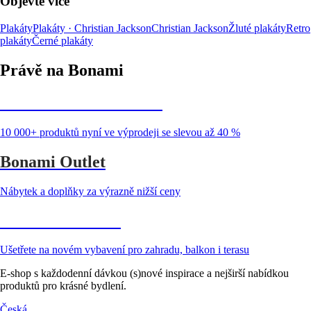
Objevte více
Plakáty
Plakáty · Christian Jackson
Christian Jackson
Žluté plakáty
Retro
plakáty
Černé plakáty
Právě na Bonami
Summer Sale až -40 %
10 000+ produktů nyní ve výprodeji se slevou až 40 %
Bonami Outlet
Nábytek a doplňky za výrazně nižší ceny
Zahrada ve slevě
Ušetřete na novém vybavení pro zahradu, balkon i terasu
E-shop s každodenní dávkou (s)nové inspirace a nejširší nabídkou
produktů pro krásné bydlení.
Česká