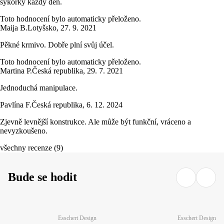
sýkorky každý den.
Toto hodnocení bylo automaticky přeloženo.
Maija B.
Lotyšsko
,
27. 9. 2021
Pěkné krmivo. Dobře plní svůj účel.
Toto hodnocení bylo automaticky přeloženo.
Martina P.
Česká republika
,
29. 7. 2021
Jednoduchá manipulace.
Pavlína F.
Česká republika
,
6. 12. 2024
Zjevně levnější konstrukce. Ale může být funkční, vráceno a
nevyzkoušeno.
všechny recenze
(
9
)
Bude se hodit
Esschert Design
Esschert Design