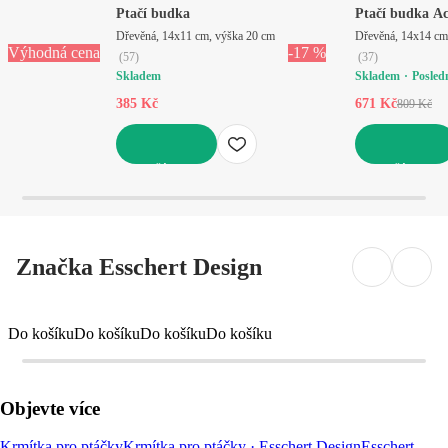
Ptačí budka
Ptačí budka A
Dřevěná, 14x11 cm, výška 20 cm
Dřevěná, 14x14 cm
Výhodná cena
-17 %
(
57
)
(
37
)
Skladem
Skladem
Posled
385 Kč
671 Kč
809 Kč
DO KOŠÍKU
DO KOŠÍKU
Značka Esschert Design
Do košíku
Do košíku
Do košíku
Do košíku
Objevte více
Krmítka pro ptáčky
Krmítka pro ptáčky · Esschert Design
Esschert