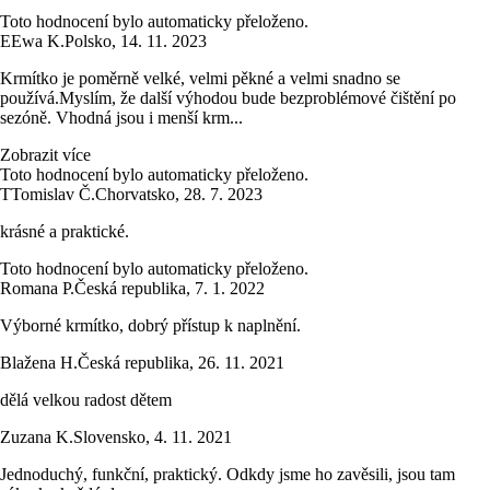
Toto hodnocení bylo automaticky přeloženo.
E
Ewa K.
Polsko
,
14. 11. 2023
Krmítko je poměrně velké, velmi pěkné a velmi snadno se
používá.Myslím, že další výhodou bude bezproblémové čištění po
sezóně. Vhodná jsou i menší krm...
Zobrazit více
Toto hodnocení bylo automaticky přeloženo.
T
Tomislav Č.
Chorvatsko
,
28. 7. 2023
krásné a praktické.
Toto hodnocení bylo automaticky přeloženo.
Romana P.
Česká republika
,
7. 1. 2022
Výborné krmítko, dobrý přístup k naplnění.
Blažena H.
Česká republika
,
26. 11. 2021
dělá velkou radost dětem
Zuzana K.
Slovensko
,
4. 11. 2021
Jednoduchý, funkční, praktický. Odkdy jsme ho zavěsili, jsou tam