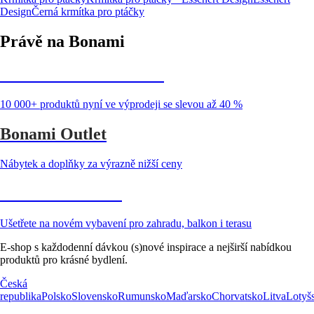
Design
Černá krmítka pro ptáčky
Právě na Bonami
Summer Sale až -40 %
10 000+ produktů nyní ve výprodeji se slevou až 40 %
Bonami Outlet
Nábytek a doplňky za výrazně nižší ceny
Zahrada ve slevě
Ušetřete na novém vybavení pro zahradu, balkon i terasu
E-shop s každodenní dávkou (s)nové inspirace a nejširší nabídkou
produktů pro krásné bydlení.
Česká
republika
Polsko
Slovensko
Rumunsko
Maďarsko
Chorvatsko
Litva
Lotyš