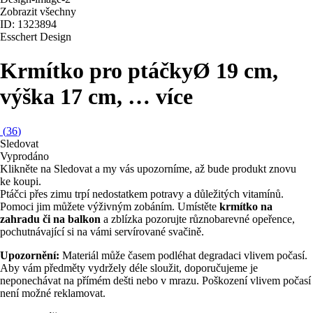
Zobrazit všechny
ID: 1323894
Esschert Design
Krmítko pro ptáčky
Ø 19 cm,
výška 17 cm
, …
více
(
36
)
Sledovat
Vyprodáno
Klikněte na Sledovat a my vás upozorníme, až bude produkt znovu
ke koupi.
Ptáčci přes zimu trpí nedostatkem potravy a důležitých vitamínů.
Pomoci jim můžete výživným zobáním. Umístěte
krmítko na
zahradu či na balkon
a zblízka pozorujte různobarevné opeřence,
pochutnávající si na vámi servírované svačině.
Upozornění:
Materiál může časem podléhat degradaci vlivem počasí.
Aby vám předměty vydržely déle sloužit, doporučujeme je
neponechávat na přímém dešti nebo v mrazu. Poškození vlivem počasí
není možné reklamovat.