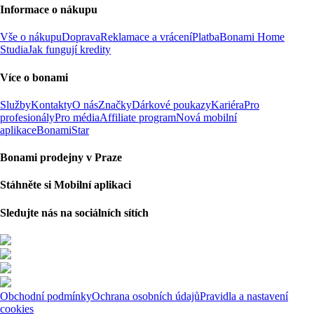
Informace o nákupu
Vše o nákupu
Doprava
Reklamace a vrácení
Platba
Bonami Home
Studia
Jak fungují kredity
Více o bonami
Služby
Kontakty
O nás
Značky
Dárkové poukazy
Kariéra
Pro
profesionály
Pro média
Affiliate program
Nová mobilní
aplikace
BonamiStar
Bonami prodejny v Praze
Stáhněte si Mobilní aplikaci
Sledujte nás na sociálních sítích
Obchodní podmínky
Ochrana osobních údajů
Pravidla a nastavení
cookies