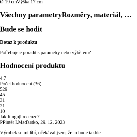
Ø 19 cm
Výška 17 cm
Všechny parametry
Rozměry, materiál, …
Bude se hodit
Dotaz k produktu
Potřebujete poradit s parametry nebo výběrem?
Hodnocení produktu
4.7
Počet hodnocení
(
36
)
5
29
4
5
3
1
2
1
1
0
Jak fungují recenze?
P
Pintér I.
Maďarsko
,
29. 12. 2023
Výrobek se mi líbí, očekával jsem, že to bude takhle