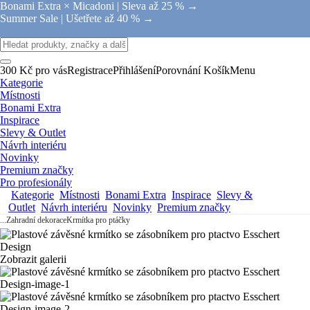
Bonami Extra × Micadoni |
Sleva až 25 % →
Summer Sale |
Ušetřete až 40 % →
300 Kč pro vás
Registrace
Přihlášení
Porovnání
Košík
Menu
Kategorie
Místnosti
Bonami Extra
Inspirace
Slevy & Outlet
Návrh interiéru
Novinky
Premium značky
Pro profesionály
Kategorie
Místnosti
Bonami Extra
Inspirace
Slevy &
Outlet
Návrh interiéru
Novinky
Premium značky
...
Zahradní dekorace
Krmítka pro ptáčky
Zobrazit galerii