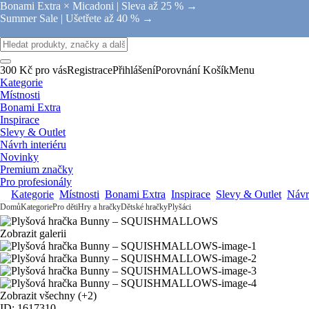
Bonami Extra × Micadoni |
Sleva až 25 % →
Summer Sale |
Ušetřete až 40 % →
300 Kč pro vás
Registrace
Přihlášení
Porovnání
Košík
Menu
Kategorie
Místnosti
Bonami Extra
Inspirace
Slevy & Outlet
Návrh interiéru
Novinky
Premium značky
Pro profesionály
Kategorie
Místnosti
Bonami Extra
Inspirace
Slevy & Outlet
Návrh
Domů
Kategorie
Pro děti
Hry a hračky
Dětské hračky
Plyšáci
Zobrazit galerii
Zobrazit všechny
(+2)
ID: 1617310