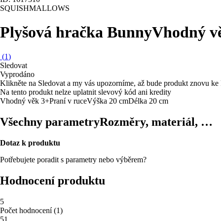
SQUISHMALLOWS
Plyšová hračka Bunny
Vhodný vě
(
1
)
Sledovat
Vyprodáno
Klikněte na Sledovat a my vás upozorníme, až bude produkt znovu ke 
Na tento produkt nelze uplatnit slevový kód ani kredity
Vhodný věk 3+
Praní v ruce
Výška 20 cm
Délka 20 cm
Všechny parametry
Rozměry, materiál, …
Dotaz k produktu
Potřebujete poradit s parametry nebo výběrem?
Hodnocení produktu
5
Počet hodnocení
(
1
)
5
1