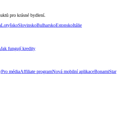
uktů pro krásné bydlení.
a
Lotyšsko
Slovinsko
Bulharsko
Estonsko
Itálie
a
Jak fungují kredity
y
Pro média
Affiliate program
Nová mobilní aplikace
BonamiStar