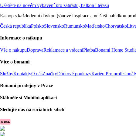
Ušetřete na novém vybavení pro zahradu, balkon i terasu
E-shop s každodenní dávkou (s)nové inspirace a nejširší nabídkou prod
Česká republika
Polsko
Slovensko
Rumunsko
Maďarsko
Chorvatsko
Litv
Informace o nákupu
Vše o nákupu
Doprava
Reklamace a vrácení
Platba
Bonami Home Studi
Více o bonami
Služby
Kontakty
O nás
Značky
Dárkové poukazy
Kariéra
Pro profesionál
Bonami prodejny v Praze
Stáhněte si Mobilní aplikaci
Sledujte nás na sociálních sítích