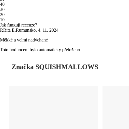
4
0
3
0
2
0
1
0
Jak fungují recenze?
R
Rita E.
Rumunsko
,
4. 11. 2024
Měkké a velmi nadýchané
Toto hodnocení bylo automaticky přeloženo.
Značka SQUISHMALLOWS