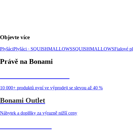
Objevte více
Plyšáci
Plyšáci · SQUISHMALLOWS
SQUISHMALLOWS
Fialové p
Právě na Bonami
Summer Sale až -40 %
10 000+ produktů nyní ve výprodeji se slevou až 40 %
Bonami Outlet
Nábytek a doplňky za výrazně nižší ceny
Zahrada ve slevě