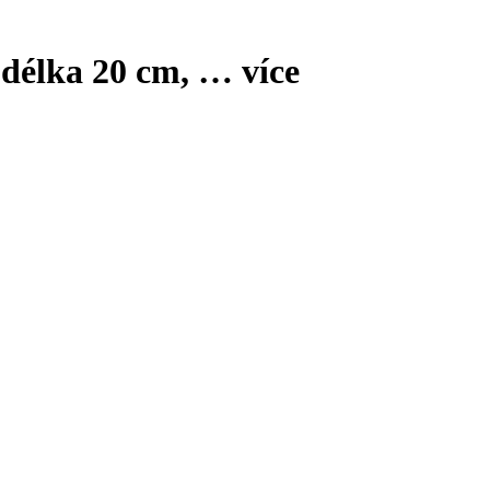
 délka 20 cm
, …
více