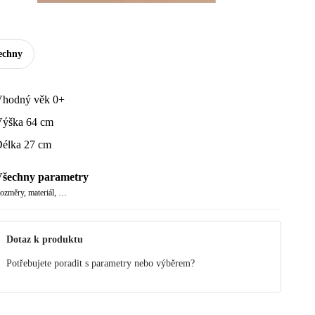
echny
hodný věk 0+
ýška 64 cm
élka 27 cm
šechny parametry
ozměry, materiál, …
Dotaz k produktu
Potřebujete poradit s parametry nebo výběrem?