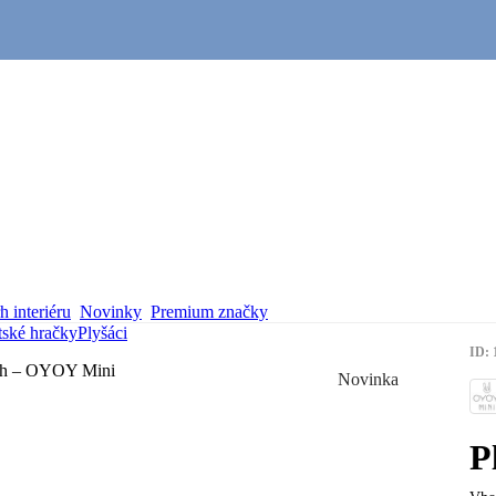
 interiéru
Novinky
Premium značky
ské hračky
Plyšáci
ID: 
Novinka
P