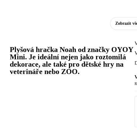
Zobrazit vš
V
Plyšová hračka Noah od značky OYOY
V
Mini. Je ideální nejen jako roztomilá
dekorace, ale také pro dětské hry na
D
veterináře nebo ZOO.
V
R