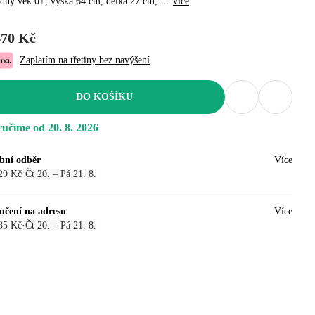
dný věk 0+, výška 64 cm, délka 27 cm
, …
více
470 Kč
Zaplatím na třetiny bez navýšení
DO KOŠÍKU
učíme od 20. 8. 2026
bní odběr
Více
29 Kč
·
Čt 20. – Pá 21. 8.
učení na adresu
Více
85 Kč
·
Čt 20. – Pá 21. 8.