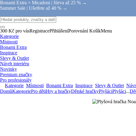
Bonami Extra × Micadoni |
Sleva až 25 % →
Summer Sale |
Ušetřete až 40 % →
300 Kč pro vás
Registrace
Přihlášení
Porovnání
Košík
Menu
Kategorie
Místnosti
Bonami Extra
Inspirace
Slevy & Outlet
Návrh interiéru
Novinky
Premium značky
Pro profesionály
Kategorie
Místnosti
Bonami Extra
Inspirace
Slevy & Outlet
Návrh
Domů
Kategorie
Pro děti
Hry a hračky
Dětské hračky
Plyšáci
Plyšáci
...
Dět