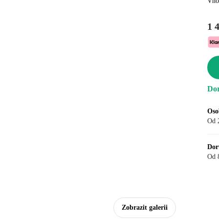
Vho
1 
Dor
Oso
Od 
Dor
Od 
Zobrazit galerii