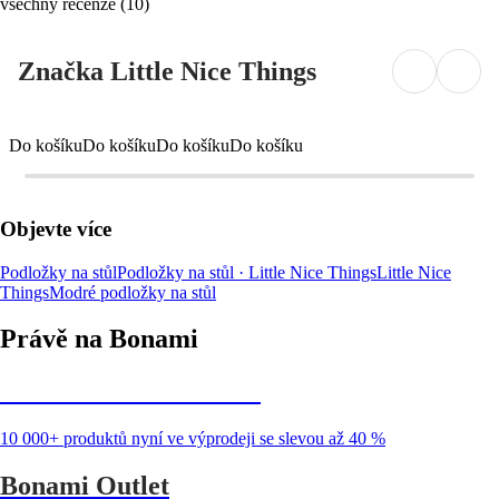
všechny recenze
(
10
)
Značka Little Nice Things
Do košíku
Do košíku
Do košíku
Do košíku
Objevte více
Podložky na stůl
Podložky na stůl · Little Nice Things
Little Nice
Things
Modré podložky na stůl
Právě na Bonami
Summer Sale až -40 %
10 000+ produktů nyní ve výprodeji se slevou až 40 %
Bonami Outlet