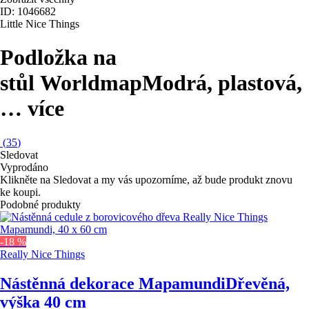
ID: 1046682
Little Nice Things
Podložka na
stůl Worldmap
Modrá, plastová
,
…
více
(
35
)
Sledovat
Vyprodáno
Klikněte na Sledovat a my vás upozorníme, až bude produkt znovu
ke koupi.
Podobné produkty
-18 %
Really Nice Things
Nástěnná dekorace Mapamundi
Dřevěná,
výška 40 cm