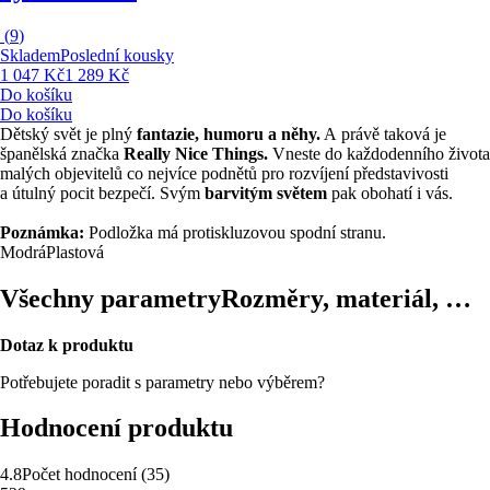
(
9
)
Skladem
Poslední kousky
1 047 Kč
1 289 Kč
Do košíku
Do košíku
Dětský svět je plný
fantazie, humoru a něhy.
A právě taková je
španělská značka
Really Nice Things.
Vneste do každodenního života
malých objevitelů co nejvíce podnětů pro rozvíjení představivosti
a útulný pocit bezpečí. Svým
barvitým světem
pak obohatí i vás.
Poznámka:
Podložka má protiskluzovou spodní stranu.
Modrá
Plastová
Všechny parametry
Rozměry, materiál, …
Dotaz k produktu
Potřebujete poradit s parametry nebo výběrem?
Hodnocení produktu
4.8
Počet hodnocení
(
35
)