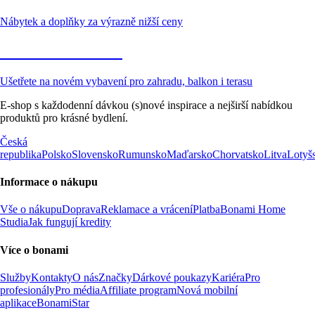
Nábytek a doplňky za výrazně nižší ceny
Zahrada ve slevě
Ušetřete na novém vybavení pro zahradu, balkon i terasu
E-shop s každodenní dávkou (s)nové inspirace a nejširší nabídkou
produktů pro krásné bydlení.
Česká
republika
Polsko
Slovensko
Rumunsko
Maďarsko
Chorvatsko
Litva
Lotyš
Informace o nákupu
Vše o nákupu
Doprava
Reklamace a vrácení
Platba
Bonami Home
Studia
Jak fungují kredity
Více o bonami
Služby
Kontakty
O nás
Značky
Dárkové poukazy
Kariéra
Pro
profesionály
Pro média
Affiliate program
Nová mobilní
aplikace
BonamiStar