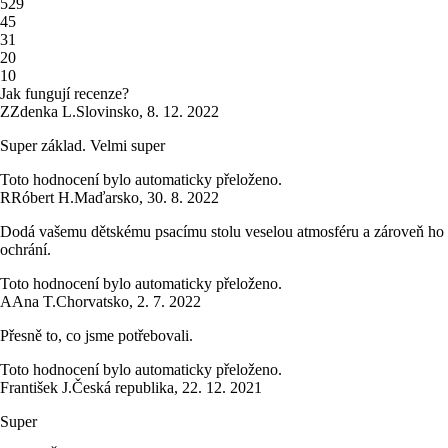
5
29
4
5
3
1
2
0
1
0
Jak fungují recenze?
Z
Zdenka L.
Slovinsko
,
8. 12. 2022
Super základ. Velmi super
Toto hodnocení bylo automaticky přeloženo.
R
Róbert H.
Maďarsko
,
30. 8. 2022
Dodá vašemu dětskému psacímu stolu veselou atmosféru a zároveň ho
ochrání.
Toto hodnocení bylo automaticky přeloženo.
A
Ana T.
Chorvatsko
,
2. 7. 2022
Přesně to, co jsme potřebovali.
Toto hodnocení bylo automaticky přeloženo.
František J.
Česká republika
,
22. 12. 2021
Super