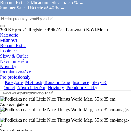
Bonami Extra × Micadoni |
Sleva až 25 % →
Summer Sale |
Ušetřete až 40 % →
300 Kč pro vás
Registrace
Přihlášení
Porovnání
Košík
Menu
Kategorie
Místnosti
Bonami Extra
Inspirace
Slevy & Outlet
Návrh interiéru
Novinky
Premium značky
Pro profesionály
Kategorie
Místnosti
Bonami Extra
Inspirace
Slevy &
Outlet
Návrh interiéru
Novinky
Premium značky
...
Kancelářské potřeby
Podložky na stůl
Zobrazit galerii
Zobrazit všechny