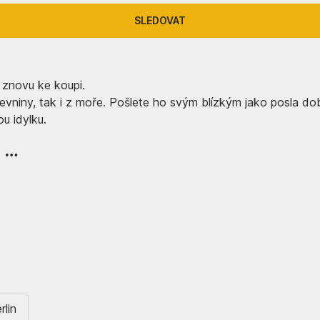
SLEDOVAT
 znovu ke koupi.
evniny, tak i z moře. Pošlete ho svým blízkým jako posla dob
u idylku.
, …
rlin