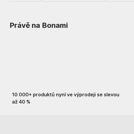
Právě na Bonami
Summer Sale
až -40 %
10 000+ produktů nyní ve výprodeji se slevou
až 40 %