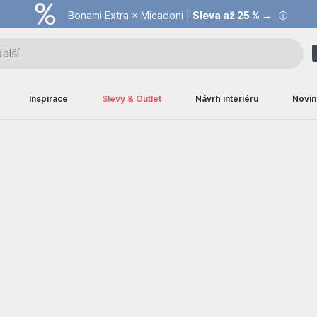
Bonami Extra × Micadoni |
Summer Sale |
Ušetřete až 40 % →
Sleva až 25 % →
Inspirace
Slevy & Outlet
Návrh interiéru
Novin