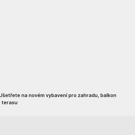
Zahrada ve slevě
Ušetřete na novém vybavení pro zahradu, balkon
i terasu