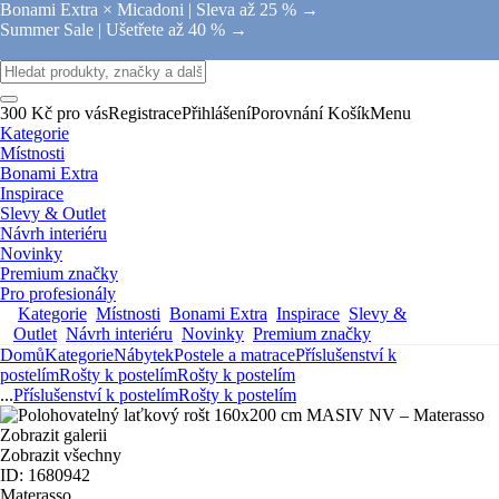
Bonami Extra × Micadoni |
Sleva až 25 % →
Summer Sale |
Ušetřete až 40 % →
300 Kč pro vás
Registrace
Přihlášení
Porovnání
Košík
Menu
Kategorie
Místnosti
Bonami Extra
Inspirace
Slevy & Outlet
Návrh interiéru
Novinky
Premium značky
Pro profesionály
Kategorie
Místnosti
Bonami Extra
Inspirace
Slevy &
Outlet
Návrh interiéru
Novinky
Premium značky
Domů
Kategorie
Nábytek
Postele a matrace
Příslušenství k
postelím
Rošty k postelím
Rošty k postelím
...
Příslušenství k postelím
Rošty k postelím
Zobrazit galerii
Zobrazit všechny
ID: 1680942
Materasso