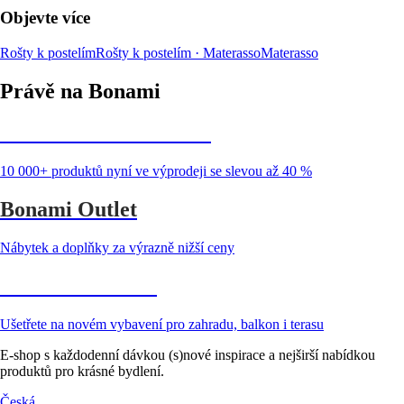
Objevte více
Rošty k postelím
Rošty k postelím · Materasso
Materasso
Právě na Bonami
Summer Sale až -40 %
10 000+ produktů nyní ve výprodeji se slevou až 40 %
Bonami Outlet
Nábytek a doplňky za výrazně nižší ceny
Zahrada ve slevě
Ušetřete na novém vybavení pro zahradu, balkon i terasu
E-shop s každodenní dávkou (s)nové inspirace a nejširší nabídkou
produktů pro krásné bydlení.
Česká