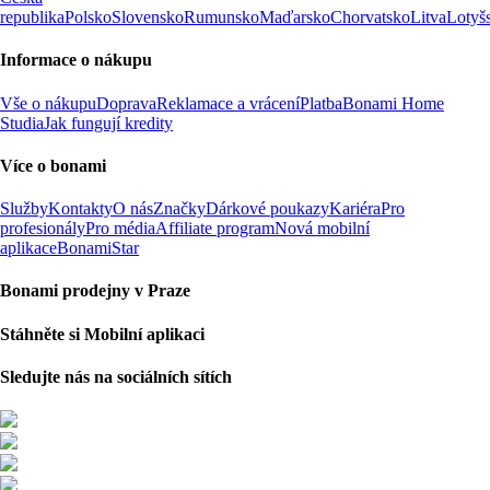
republika
Polsko
Slovensko
Rumunsko
Maďarsko
Chorvatsko
Litva
Lotyš
Informace o nákupu
Vše o nákupu
Doprava
Reklamace a vrácení
Platba
Bonami Home
Studia
Jak fungují kredity
Více o bonami
Služby
Kontakty
O nás
Značky
Dárkové poukazy
Kariéra
Pro
profesionály
Pro média
Affiliate program
Nová mobilní
aplikace
BonamiStar
Bonami prodejny v Praze
Stáhněte si Mobilní aplikaci
Sledujte nás na sociálních sítích