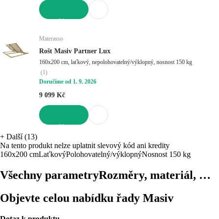
DO KOŠÍKU
Materasso
Rošt Masiv Partner Lux
160x200 cm, laťkový, nepolohovatelný/výklopný, nosnost 150 kg
(
1
)
Doručíme od 1. 9. 2026
9 099 Kč
DO KOŠÍKU
+
Další (13)
Na tento produkt nelze uplatnit slevový kód ani kredity
160x200 cm
Laťkový
Polohovatelný/výklopný
Nosnost 150 kg
Všechny parametry
Rozměry, materiál, …
Objevte celou nabídku řady Masiv
Dotaz k produktu