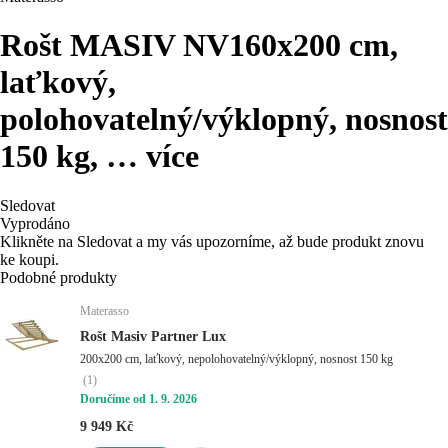
Rošt MASIV NV
160x200 cm,
laťkový,
polohovatelný/výklopný, nosnost
150 kg
, …
více
Sledovat
Vyprodáno
Klikněte na Sledovat a my vás upozorníme, až bude produkt znovu
ke koupi.
Podobné produkty
Materasso
Rošt Masiv Partner Lux
200x200 cm, laťkový, nepolohovatelný/výklopný, nosnost 150 kg
(
1
)
Doručíme od 1. 9. 2026
9 949 Kč