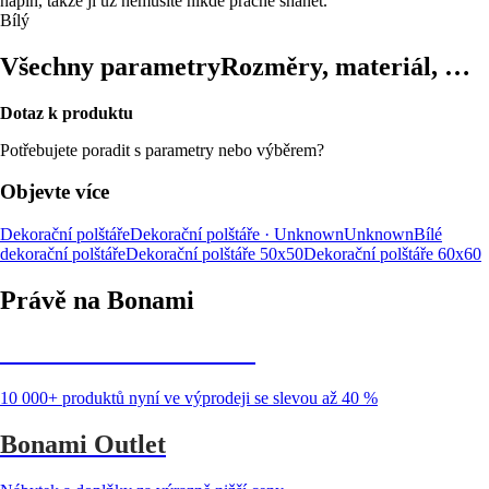
náplň, takže ji už nemusíte nikde pracně shánět.
Bílý
Všechny parametry
Rozměry, materiál, …
Dotaz k produktu
Potřebujete poradit s parametry nebo výběrem?
Objevte více
Dekorační polštáře
Dekorační polštáře · Unknown
Unknown
Bílé
dekorační polštáře
Dekorační polštáře 50x50
Dekorační polštáře 60x60
Právě na Bonami
Summer Sale až -40 %
10 000+ produktů nyní ve výprodeji se slevou až 40 %
Bonami Outlet