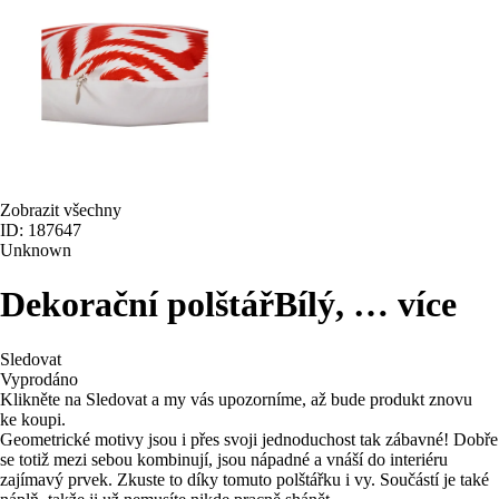
Zobrazit všechny
ID: 187647
Unknown
Dekorační polštář
Bílý
, …
více
Sledovat
Vyprodáno
Klikněte na Sledovat a my vás upozorníme, až bude produkt znovu
ke koupi.
Geometrické motivy jsou i přes svoji jednoduchost tak zábavné! Dobře
se totiž mezi sebou kombinují, jsou nápadné a vnáší do interiéru
zajímavý prvek. Zkuste to díky tomuto polštářku i vy. Součástí je také