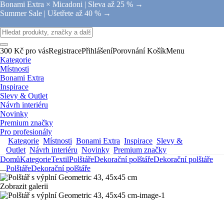
Bonami Extra × Micadoni |
Sleva až 25 % →
Summer Sale |
Ušetřete až 40 % →
300 Kč pro vás
Registrace
Přihlášení
Porovnání
Košík
Menu
Kategorie
Místnosti
Bonami Extra
Inspirace
Slevy & Outlet
Návrh interiéru
Novinky
Premium značky
Pro profesionály
Kategorie
Místnosti
Bonami Extra
Inspirace
Slevy &
Outlet
Návrh interiéru
Novinky
Premium značky
Domů
Kategorie
Textil
Polštáře
Dekorační polštáře
Dekorační polštáře
...
Polštáře
Dekorační polštáře
Zobrazit galerii