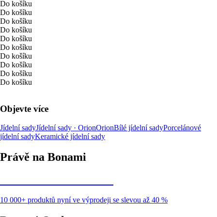
Do košíku
Do košíku
Do košíku
Do košíku
Do košíku
Do košíku
Do košíku
Do košíku
Do košíku
Do košíku
Objevte více
Jídelní sady
Jídelní sady · Orion
Orion
Bílé jídelní sady
Porcelánové
jídelní sady
Keramické jídelní sady
Právě na Bonami
Summer Sale až -40 %
10 000+ produktů nyní ve výprodeji se slevou až 40 %