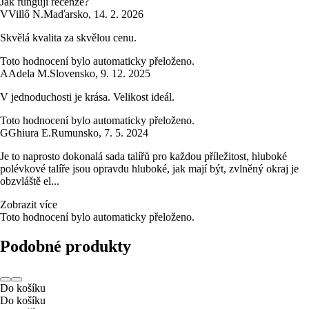
Jak fungují recenze?
V
Villő N.
Maďarsko
,
14. 2. 2026
Skvělá kvalita za skvělou cenu.
Toto hodnocení bylo automaticky přeloženo.
A
Adela M.
Slovensko
,
9. 12. 2025
V jednoduchosti je krása. Velikost ideál.
Toto hodnocení bylo automaticky přeloženo.
G
Ghiura E.
Rumunsko
,
7. 5. 2024
Je to naprosto dokonalá sada talířů pro každou příležitost, hluboké
polévkové talíře jsou opravdu hluboké, jak mají být, zvlněný okraj je
obzvláště el...
Zobrazit více
Toto hodnocení bylo automaticky přeloženo.
Podobné produkty
Do košíku
Do košíku