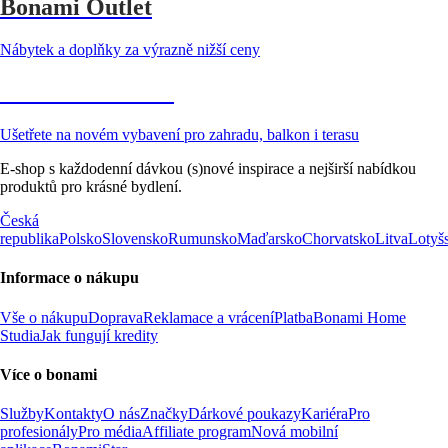
Bonami Outlet
Nábytek a doplňky za výrazně nižší ceny
Zahrada ve slevě
Ušetřete na novém vybavení pro zahradu, balkon i terasu
E-shop s každodenní dávkou (s)nové inspirace a nejširší nabídkou
produktů pro krásné bydlení.
Česká
republika
Polsko
Slovensko
Rumunsko
Maďarsko
Chorvatsko
Litva
Lotyš
Informace o nákupu
Vše o nákupu
Doprava
Reklamace a vrácení
Platba
Bonami Home
Studia
Jak fungují kredity
Více o bonami
Služby
Kontakty
O nás
Značky
Dárkové poukazy
Kariéra
Pro
profesionály
Pro média
Affiliate program
Nová mobilní