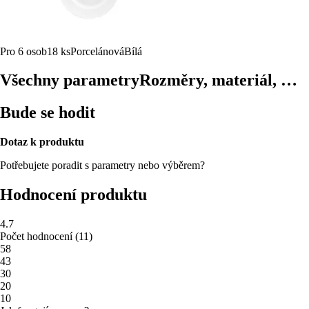
Pro 6 osob
18 ks
Porcelánová
Bílá
Všechny parametry
Rozměry, materiál, …
Bude se hodit
Dotaz k produktu
Potřebujete poradit s parametry nebo výběrem?
Hodnocení produktu
4.7
Počet hodnocení
(
11
)
5
8
4
3
3
0
2
0
1
0