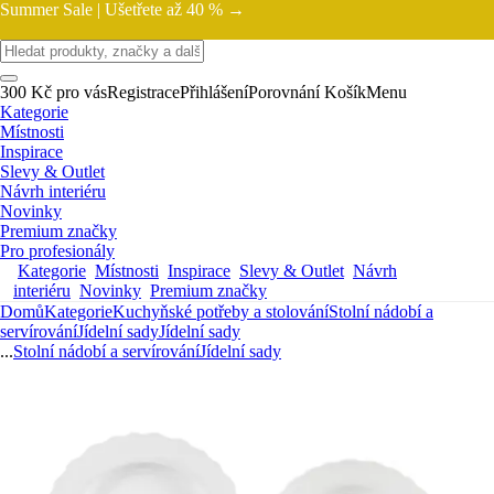
Summer Sale |
Ušetřete až 40 % →
300 Kč pro vás
Registrace
Přihlášení
Porovnání
Košík
Menu
Kategorie
Místnosti
Inspirace
Slevy & Outlet
Návrh interiéru
Novinky
Premium značky
Pro profesionály
Kategorie
Místnosti
Inspirace
Slevy & Outlet
Návrh
interiéru
Novinky
Premium značky
Domů
Kategorie
Kuchyňské potřeby a stolování
Stolní nádobí a
servírování
Jídelní sady
Jídelní sady
...
Stolní nádobí a servírování
Jídelní sady