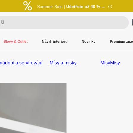
Summer Sale |
Ušetřete až 40 % →
Slevy & Outlet
Návrh interiéru
Novinky
Premium zna
 nádobí a servírování
Mísy a misky
Mísy
Mísy