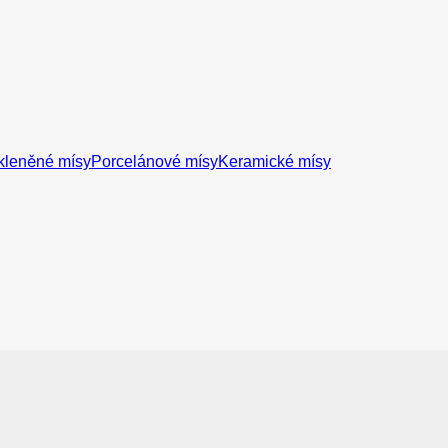
kleněné mísy
Porcelánové mísy
Keramické mísy