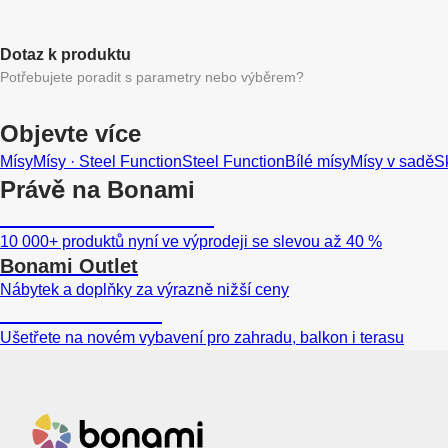
Dotaz k produktu
Potřebujete poradit s parametry nebo výběrem?
Objevte více
Mísy
Mísy · Steel Function
Steel Function
Bílé mísy
Mísy v sadě
S
Právě na Bonami
Summer Sale až -40 %
10 000+ produktů nyní ve výprodeji se slevou až 40 %
Bonami Outlet
Nábytek a doplňky za výrazně nižší ceny
Zahrada ve slevě
Ušetřete na novém vybavení pro zahradu, balkon i terasu