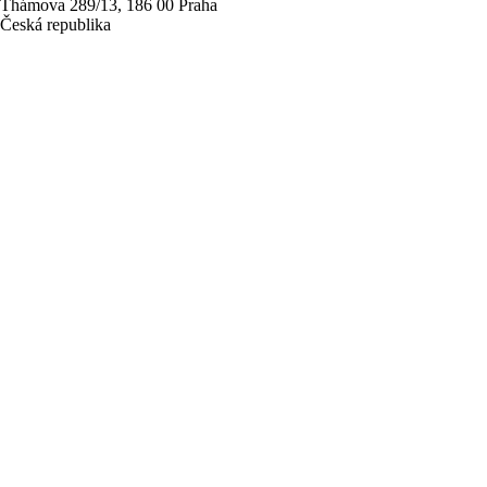
Thámova 289/13, 186 00 Praha
Česká republika