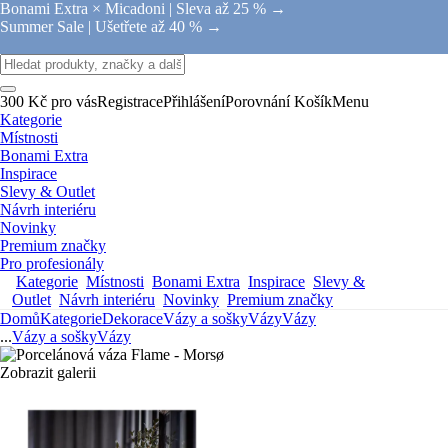
Bonami Extra × Micadoni |
Sleva až 25 % →
Summer Sale |
Ušetřete až 40 % →
300 Kč pro vás
Registrace
Přihlášení
Porovnání
Košík
Menu
Kategorie
Místnosti
Bonami Extra
Inspirace
Slevy & Outlet
Návrh interiéru
Novinky
Premium značky
Pro profesionály
Kategorie
Místnosti
Bonami Extra
Inspirace
Slevy &
Outlet
Návrh interiéru
Novinky
Premium značky
Domů
Kategorie
Dekorace
Vázy a sošky
Vázy
Vázy
...
Vázy a sošky
Vázy
Zobrazit galerii