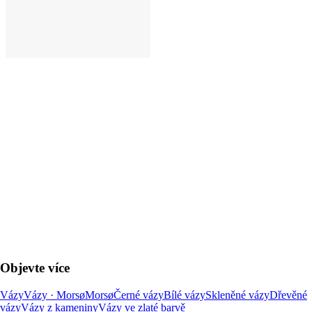
DO KOŠÍKU
Objevte více
Vázy
Vázy · Morsø
Morsø
Černé vázy
Bílé vázy
Skleněné vázy
Dřevěné
vázy
Vázy z kameniny
Vázy ve zlaté barvě