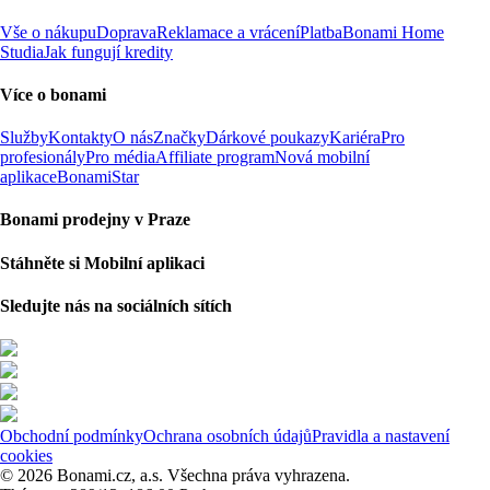
Vše o nákupu
Doprava
Reklamace a vrácení
Platba
Bonami Home
Studia
Jak fungují kredity
Více o bonami
Služby
Kontakty
O nás
Značky
Dárkové poukazy
Kariéra
Pro
profesionály
Pro média
Affiliate program
Nová mobilní
aplikace
BonamiStar
Bonami prodejny v Praze
Stáhněte si Mobilní aplikaci
Sledujte nás na sociálních sítích
Obchodní podmínky
Ochrana osobních údajů
Pravidla a nastavení
cookies
© 2026 Bonami.cz, a.s. Všechna práva vyhrazena.