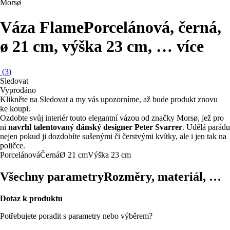
Morsø
Váza Flame
Porcelánová, černá,
ø 21 cm, výška 23 cm
, …
více
(
3
)
Sledovat
Vyprodáno
Klikněte na Sledovat a my vás upozorníme, až bude produkt znovu
ke koupi.
Ozdobte svůj interiér touto elegantní vázou od značky Morsø, jež pro
ni
navrhl talentovaný dánský designer Peter Svarrer
. Udělá parádu
nejen pokud ji dozdobíte sušenými či čerstvými kvítky, ale i jen tak na
poličce.
Porcelánová
Černá
Ø 21 cm
Výška 23 cm
Všechny parametry
Rozměry, materiál, …
Dotaz k produktu
Potřebujete poradit s parametry nebo výběrem?