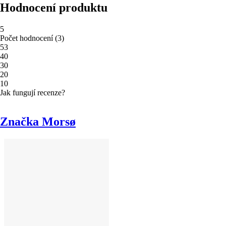
Hodnocení produktu
5
Počet hodnocení
(
3
)
5
3
4
0
3
0
2
0
1
0
Jak fungují recenze?
Značka Morsø