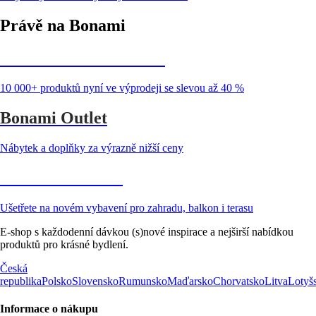
Právě na Bonami
Summer Sale až -40 %
10 000+ produktů nyní ve výprodeji se slevou až 40 %
Bonami Outlet
Nábytek a doplňky za výrazně nižší ceny
Zahrada ve slevě
Ušetřete na novém vybavení pro zahradu, balkon i terasu
E-shop s každodenní dávkou (s)nové inspirace a nejširší nabídkou
produktů pro krásné bydlení.
Česká
republika
Polsko
Slovensko
Rumunsko
Maďarsko
Chorvatsko
Litva
Lotyš
Informace o nákupu