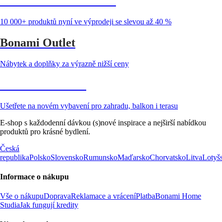
Summer Sale až -40 %
10 000+ produktů nyní ve výprodeji se slevou až 40 %
Bonami Outlet
Nábytek a doplňky za výrazně nižší ceny
Zahrada ve slevě
Ušetřete na novém vybavení pro zahradu, balkon i terasu
E-shop s každodenní dávkou (s)nové inspirace a nejširší nabídkou
produktů pro krásné bydlení.
Česká
republika
Polsko
Slovensko
Rumunsko
Maďarsko
Chorvatsko
Litva
Lotyš
Informace o nákupu
Vše o nákupu
Doprava
Reklamace a vrácení
Platba
Bonami Home
Studia
Jak fungují kredity