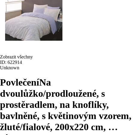
Zobrazit všechny
ID: 622914
Unknown
Povlečení
Na
dvoulůžko/prodloužené, s
prostěradlem, na knoflíky,
bavlněné, s květinovým vzorem,
žluté/fialové, 200x220 cm
, …