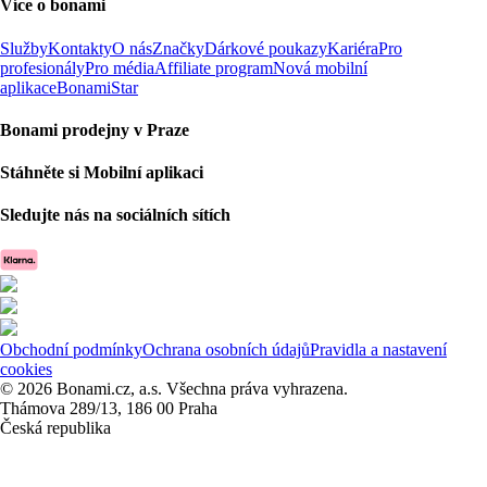
Více o bonami
Služby
Kontakty
O nás
Značky
Dárkové poukazy
Kariéra
Pro
profesionály
Pro média
Affiliate program
Nová mobilní
aplikace
BonamiStar
Bonami prodejny v Praze
Stáhněte si Mobilní aplikaci
Sledujte nás na sociálních sítích
Obchodní podmínky
Ochrana osobních údajů
Pravidla a nastavení
cookies
© 2026 Bonami.cz, a.s. Všechna práva vyhrazena.
Thámova 289/13, 186 00 Praha
Česká republika