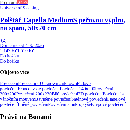
Premium
-24 %
Universe of Sleeping
Polštář Capella Medium
S péřovou výplní,
na spaní, 50x70 cm
(
2
)
Doručíme od 4. 9. 2026
1 143 Kč
1 510 Kč
Do košíku
Do košíku
Objevte více
Povlečení
Povlečení · Unknown
Unknown
Fialové
povlečení
Francouzské povlečení
Povlečení 140x200
Povlečení
200x200
Povlečení 200x220
Bílé povlečení
3D povlečení
Povlečení s
vánočním motivem
Bavlněné povlečení
Saténové povlečení
Flanelové
povlečení
Lněné povlečení
Povlečení z mikroplyše
Krepové povlečení
Právě na Bonami