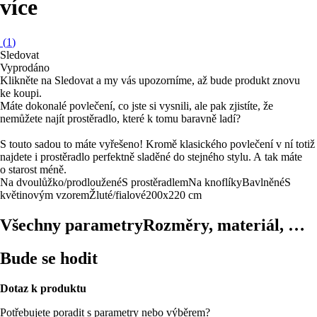
více
(
1
)
Sledovat
Vyprodáno
Klikněte na Sledovat a my vás upozorníme, až bude produkt znovu
ke koupi.
Máte dokonalé povlečení, co jste si vysnili, ale pak zjistíte, že
nemůžete najít prostěradlo, které k tomu baravně ladí?
S touto sadou to máte vyřešeno! Kromě klasického povlečení v ní totiž
najdete i prostěradlo perfektně sladěné do stejného stylu. A tak máte
o starost méně.
Na dvoulůžko/prodloužené
S prostěradlem
Na knoflíky
Bavlněné
S
květinovým vzorem
Žluté/fialové
200x220 cm
Všechny parametry
Rozměry, materiál, …
Bude se hodit
Dotaz k produktu
Potřebujete poradit s parametry nebo výběrem?