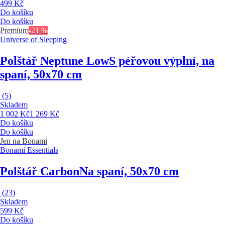
499 Kč
Do košíku
Do košíku
Premium
-21 %
Universe of Sleeping
Polštář Neptune Low
S péřovou výplní, na
spaní, 50x70 cm
(
5
)
Skladem
1 002 Kč
1 269 Kč
Do košíku
Do košíku
Jen na Bonami
Bonami Essentials
Polštář Carbon
Na spaní, 50x70 cm
(
23
)
Skladem
599 Kč
Do košíku