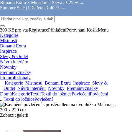
Bonami Extra × Micadoni |
Sleva až 25 % →
Summer Sale |
Ušetřete až 40 % →
300 Kč pro vás
Registrace
Přihlášení
Porovnání
Košík
Menu
Kategorie
Místnosti
Bonami Extra
Inspirace
Slevy & Outlet
Návrh interiéru
Novinky
Premium značky
Pro profesionály
Kategorie
Místnosti
Bonami Extra
Inspirace
Slevy &
Outlet
Návrh interiéru
Novinky
Premium značky
Domů
Kategorie
Textil
Textil do ložnice
Povlečení
Povlečení
...
Textil do ložnice
Povlečení
Zobrazit galerii