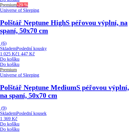
Premium
-29 %
Universe of Sleeping
Polštář Neptune High
S péřovou výplní, na
spaní, 50x70 cm
(
6
)
Skladem
Poslední kousky
1 025 Kč
1 447 Kč
Do košíku
Do košíku
Premium
Universe of Sleeping
Polštář Neptune Medium
S péřovou výplní,
na spaní, 50x70 cm
(
9
)
Skladem
Poslední kousek
1 369 Kč
Do košíku
Do košíku