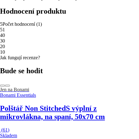
Hodnocení produktu
5
Počet hodnocení
(
1
)
5
1
4
0
3
0
2
0
1
0
Jak fungují recenze?
Bude se hodit
Jen na Bonami
Bonami Essentials
Polštář Non Stitched
S výplní z
mikrovlákna, na spaní, 50x70 cm
(
61
)
Skladem