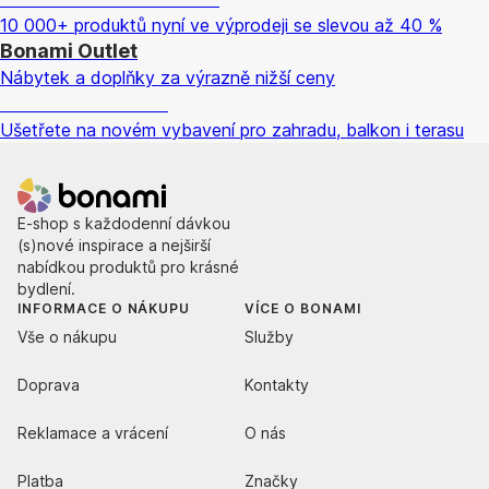
10 000+ produktů nyní ve výprodeji se slevou až 40 %
Bonami Outlet
Nábytek a doplňky za výrazně nižší ceny
Zahrada ve slevě
Ušetřete na novém vybavení pro zahradu, balkon i terasu
E-shop s každodenní dávkou
(s)nové inspirace a nejširší
nabídkou produktů pro krásné
bydlení.
INFORMACE O NÁKUPU
VÍCE O BONAMI
Vše o nákupu
Služby
Doprava
Kontakty
Reklamace a vrácení
O nás
Platba
Značky