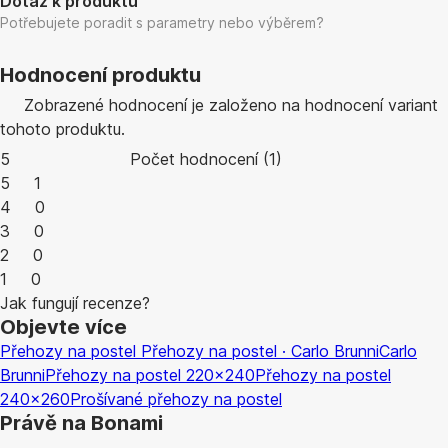
Dotaz k produktu
Potřebujete poradit s parametry nebo výběrem?
Hodnocení produktu
Zobrazené hodnocení je založeno na hodnocení variant
tohoto produktu.
5
Počet hodnocení
(
1
)
5
1
4
0
3
0
2
0
1
0
Jak fungují recenze?
Objevte více
Přehozy na postel
Přehozy na postel · Carlo Brunni
Carlo
Brunni
Přehozy na postel 220x240
Přehozy na postel
240x260
Prošívané přehozy na postel
Právě na Bonami
Summer Sale až -40 %