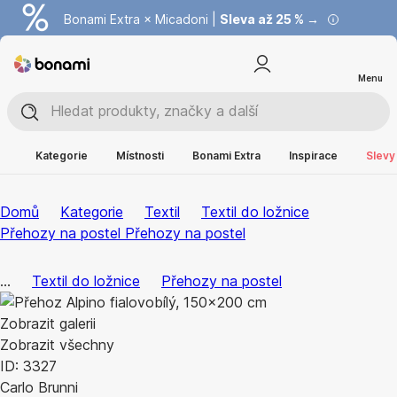
Bonami Extra × Micadoni |
Summer Sale |
Ušetřete až 40 % →
Sleva až 25 % →
Menu
Kategorie
Místnosti
Bonami Extra
Inspirace
Slevy
Domů
Kategorie
Textil
Textil do ložnice
Přehozy na postel
Přehozy na postel
...
Textil do ložnice
Přehozy na postel
Zobrazit galerii
Zobrazit všechny
ID: 3327
Carlo Brunni