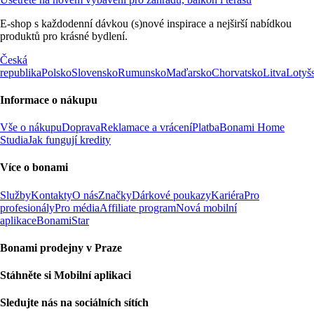
E-shop s každodenní dávkou (s)nové inspirace a nejširší nabídkou
produktů pro krásné bydlení.
Česká
republika
Polsko
Slovensko
Rumunsko
Maďarsko
Chorvatsko
Litva
Lotyš
Informace o nákupu
Vše o nákupu
Doprava
Reklamace a vrácení
Platba
Bonami Home
Studia
Jak fungují kredity
Více o bonami
Služby
Kontakty
O nás
Značky
Dárkové poukazy
Kariéra
Pro
profesionály
Pro média
Affiliate program
Nová mobilní
aplikace
BonamiStar
Bonami prodejny v Praze
Stáhněte si Mobilní aplikaci
Sledujte nás na sociálních sítích