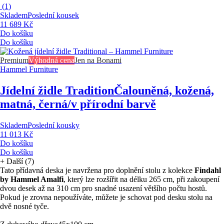
(
1
)
Skladem
Poslední kousek
11 689 Kč
Do košíku
Do košíku
Premium
Výhodná cena
Jen na Bonami
Hammel Furniture
Jídelní židle Tradition
Čalouněná, kožená,
matná, černá/v přírodní barvě
Skladem
Poslední kousky
11 013 Kč
Do košíku
Do košíku
+
Další (7)
Tato přídavná deska je navržena pro doplnění stolu z kolekce
Findahl
by Hammel Amalfi
, který lze rozšířit na délku 265 cm, při zakoupení
dvou desek až na 310 cm pro snadné usazení většího počtu hostů.
Pokud je zrovna nepoužíváte, můžete je schovat pod desku stolu na
dvě nosné tyče.