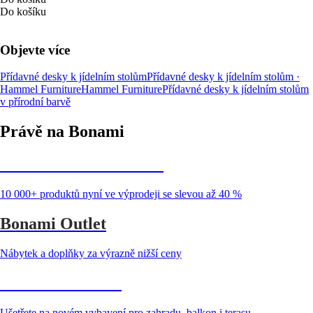
Do košíku
Objevte více
Přídavné desky k jídelním stolům
Přídavné desky k jídelním stolům ·
Hammel Furniture
Hammel Furniture
Přídavné desky k jídelním stolům
v přírodní barvě
Právě na Bonami
Summer Sale až -40 %
10 000+ produktů nyní ve výprodeji se slevou až 40 %
Bonami Outlet
Nábytek a doplňky za výrazně nižší ceny
Zahrada ve slevě
Ušetřete na novém vybavení pro zahradu, balkon i terasu