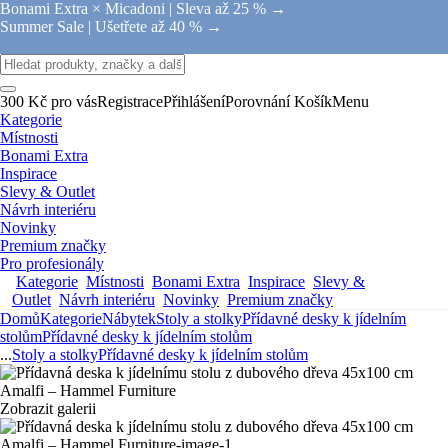
Bonami Extra × Micadoni |
Sleva až 25 % →
Summer Sale |
Ušetřete až 40 % →
300 Kč pro vás
Registrace
Přihlášení
Porovnání
Košík
Menu
Kategorie
Místnosti
Bonami Extra
Inspirace
Slevy & Outlet
Návrh interiéru
Novinky
Premium značky
Pro profesionály
Kategorie
Místnosti
Bonami Extra
Inspirace
Slevy &
Outlet
Návrh interiéru
Novinky
Premium značky
Domů
Kategorie
Nábytek
Stoly a stolky
Přídavné desky k jídelním
stolům
Přídavné desky k jídelním stolům
...
Stoly a stolky
Přídavné desky k jídelním stolům
Zobrazit galerii