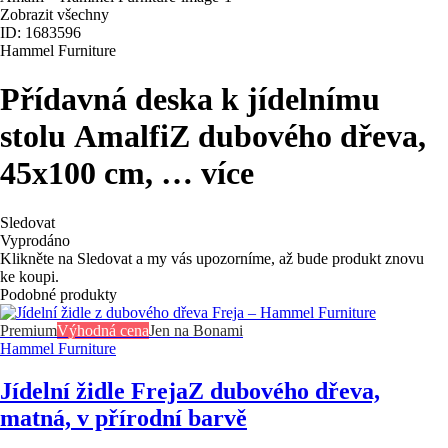
Zobrazit všechny
ID: 1683596
Hammel Furniture
Přídavná deska k jídelnímu
stolu Amalfi
Z dubového dřeva,
45x100 cm
, …
více
Sledovat
Vyprodáno
Klikněte na Sledovat a my vás upozorníme, až bude produkt znovu
ke koupi.
Podobné produkty
Premium
Výhodná cena
Jen na Bonami
Hammel Furniture
Jídelní židle Freja
Z dubového dřeva,
matná, v přírodní barvě