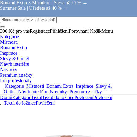
Bonami Extra × Micadoni |
Sleva až 25 % →
Summer Sale |
Ušetřete až 40 % →
300 Kč pro vás
Registrace
Přihlášení
Porovnání
Košík
Menu
Kategorie
Místnosti
Bonami Extra
Inspirace
Slevy & Outlet
Návrh interiéru
Novinky
Premium značky
Pro profesionály
Kategorie
Místnosti
Bonami Extra
Inspirace
Slevy &
Outlet
Návrh interiéru
Novinky
Premium značky
Domů
Kategorie
Textil
Textil do ložnice
Povlečení
Povlečení
...
Textil do ložnice
Povlečení