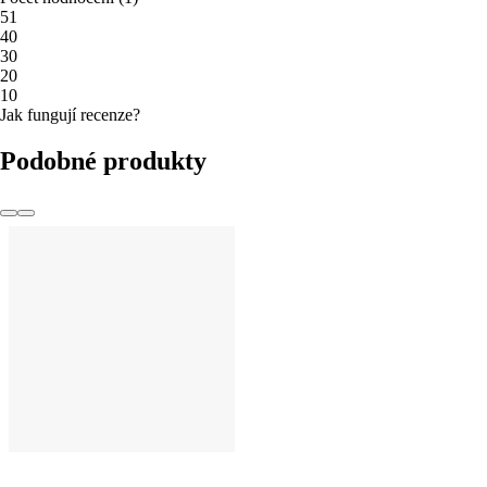
5
1
4
0
3
0
2
0
1
0
Jak fungují recenze?
Podobné produkty