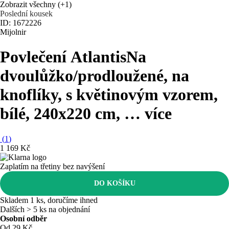
Zobrazit všechny
(+1)
Poslední kousek
ID: 1672226
Mijolnir
Povlečení Atlantis
Na
dvoulůžko/prodloužené, na
knoflíky, s květinovým vzorem,
bílé, 240x220 cm
, …
více
(
1
)
1 169 Kč
Zaplatím na třetiny bez navýšení
DO KOŠÍKU
Skladem 1 ks, doručíme ihned
Dalších > 5 ks na objednání
Osobní odběr
Od 29 Kč