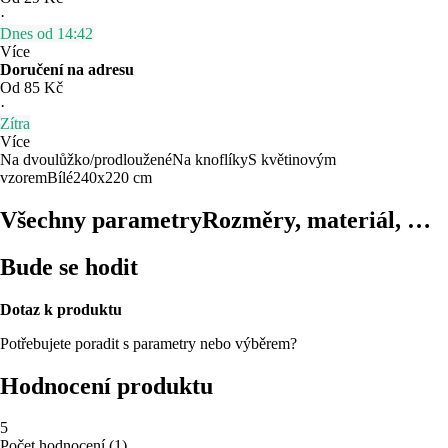
·
Dnes od 14:42
Více
Doručení na adresu
Od 85 Kč
·
Zítra
Více
Na dvoulůžko/prodloužené
Na knoflíky
S květinovým
vzorem
Bílé
240x220 cm
Všechny parametry
Rozměry, materiál, …
Bude se hodit
Dotaz k produktu
Potřebujete poradit s parametry nebo výběrem?
Hodnocení produktu
5
Počet hodnocení
(
1
)