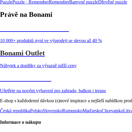
Puzzle
Puzzle · Remember
Remember
Barevné puzzle
Dřevěné puzzle
Právě na Bonami
Summer Sale až -40 %
10 000+ produktů nyní ve výprodeji se slevou až 40 %
Bonami Outlet
Nábytek a doplňky za výrazně nižší ceny
Zahrada ve slevě
Ušetřete na novém vybavení pro zahradu, balkon i terasu
E-shop s každodenní dávkou (s)nové inspirace a nejširší nabídkou prod
Česká republika
Polsko
Slovensko
Rumunsko
Maďarsko
Chorvatsko
Litv
Informace o nákupu