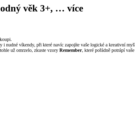
hodný věk 3+
, …
více
koupi.
 i nudné víkendy, při které navíc zapojíte vaše logické a kreativní myš
s tohle už omrzelo, zkuste vzory
Remember
, které pořádně potrápí vaš