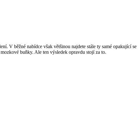
lení. V běžné nabídce však většinou najdete stále ty samé opakující se
e mozkové buňky. Ale ten výsledek opravdu stojí za to.