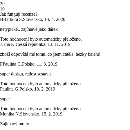
2
0
1
0
Jak fungují recenze?
B
Barbora S.
Slovensko
,
14. 4. 2020
netypické.. zajímavé jako dárek
Toto hodnocení bylo automaticky přeloženo.
J
Jana K.
Česká republika
,
13. 11. 2019
zboží odpovídá mé tomu, co jsem chtěla, hezky balené
P
Paulina G.
Polsko
,
11. 3. 2019
super design, radost sestavit
Toto hodnocení bylo automaticky přeloženo.
Paulina G.
Polsko
,
18. 2. 2019
super
Toto hodnocení bylo automaticky přeloženo.
Monika N.
Slovensko
,
15. 2. 2019
Zajímavý motiv