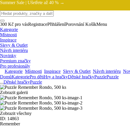
Summer Sale |
Ušetřete až 40 % →
300 Kč pro vás
Registrace
Přihlášení
Porovnání
Košík
Menu
Kategorie
Místnosti
Inspirace
Slevy & Outlet
Návrh interiéru
Novinky
Premium značky
Pro profesionály
Kategorie
Místnosti
Inspirace
Slevy & Outlet
Návrh interiéru
Nov
Domů
Kategorie
Pro děti
Hry a hračky
Dětské hračky
Puzzle
Puzzle
...
Dětské hračky
Puzzle
Zobrazit galerii
Zobrazit všechny
ID: 14863
Remember