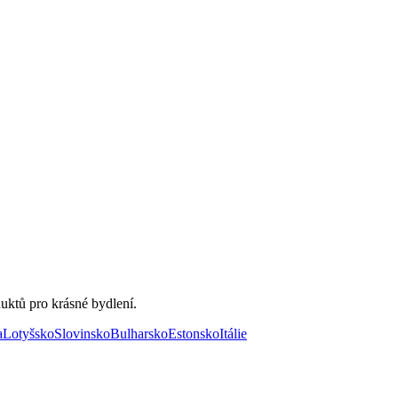
uktů pro krásné bydlení.
a
Lotyšsko
Slovinsko
Bulharsko
Estonsko
Itálie