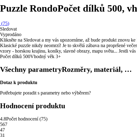
Puzzle Rondo
Počet dílků 500, v
(
75
)
Sledovat
Vyprodáno
Klikněte na Sledovat a my vás upozorníme, až bude produkt znovu ke 
Klasické puzzle nikdy neomrzí! Je to skvělá zábava na propršené večery
vzory - horskou krajinu, koníky, slavné obrazy, mapu světa... Jestli vá
Počet dílků 500
Vhodný věk 3+
Všechny parametry
Rozměry, materiál, …
Dotaz k produktu
Potřebujete poradit s parametry nebo výběrem?
Hodnocení produktu
4.8
Počet hodnocení
(
75
)
5
67
4
7
3
1