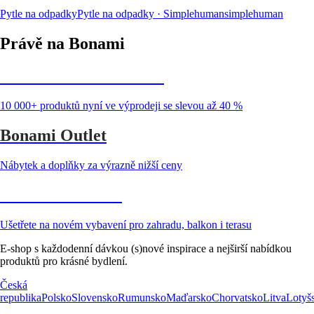
Pytle na odpadky
Pytle na odpadky · Simplehuman
simplehuman
Právě na Bonami
Summer Sale až -40 %
10 000+ produktů nyní ve výprodeji se slevou až 40 %
Bonami Outlet
Nábytek a doplňky za výrazně nižší ceny
Zahrada ve slevě
Ušetřete na novém vybavení pro zahradu, balkon i terasu
E-shop s každodenní dávkou (s)nové inspirace a nejširší nabídkou
produktů pro krásné bydlení.
Česká
republika
Polsko
Slovensko
Rumunsko
Maďarsko
Chorvatsko
Litva
Lotyš