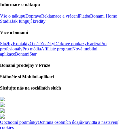
Informace o nákupu
Vše o nákupu
Doprava
Reklamace a vrácení
Platba
Bonami Home
Studia
Jak fungují kredity
Více o bonami
Služby
Kontakty
O nás
Značky
Dárkové poukazy
Kariéra
Pro
profesionály
Pro média
Affiliate program
Nová mobilní
aplikace
BonamiStar
Bonami prodejny v Praze
Stáhněte si Mobilní aplikaci
Sledujte nás na sociálních sítích
Obchodní podmínky
Ochrana osobních údajů
Pravidla a nastavení
cookies