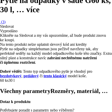
Pytle na odpadky v sadě G
60 ks,
30 l
, …
více
(
3
)
Sledovat
Vyprodáno
Klikněte na Sledovat a my vás upozorníme, až bude produkt znovu
ke koupi.
Na tento produkt nelze uplatnit slevový kód ani kredity
Pytle na odpadky simplehuman jsou pečlivě navrženy tak, aby
perfektně seděly na každý model odpadkového koše této značky. Extra
silný plast a konstrukce navíc
zabrání nechtěnému natržení
či úplnému roztržení
.
Dobré vědět:
Tento typ odpadkového pytle je vhodný pro
bezdotykový
,
pedálový
či
tento klasický
model koše.
60 ks
30 l
Všechny parametry
Rozměry, materiál, …
Dotaz k produktu
Potřebujete poradit s parametry nebo výběrem?