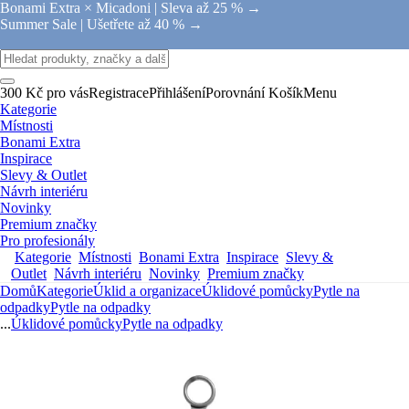
Bonami Extra × Micadoni |
Sleva až 25 % →
Summer Sale |
Ušetřete až 40 % →
300 Kč pro vás
Registrace
Přihlášení
Porovnání
Košík
Menu
Kategorie
Místnosti
Bonami Extra
Inspirace
Slevy & Outlet
Návrh interiéru
Novinky
Premium značky
Pro profesionály
Kategorie
Místnosti
Bonami Extra
Inspirace
Slevy &
Outlet
Návrh interiéru
Novinky
Premium značky
Domů
Kategorie
Úklid a organizace
Úklidové pomůcky
Pytle na
odpadky
Pytle na odpadky
...
Úklidové pomůcky
Pytle na odpadky