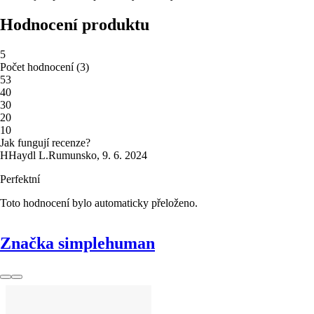
Hodnocení produktu
5
Počet hodnocení
(
3
)
5
3
4
0
3
0
2
0
1
0
Jak fungují recenze?
H
Haydl L.
Rumunsko
,
9. 6. 2024
Perfektní
Toto hodnocení bylo automaticky přeloženo.
Značka simplehuman