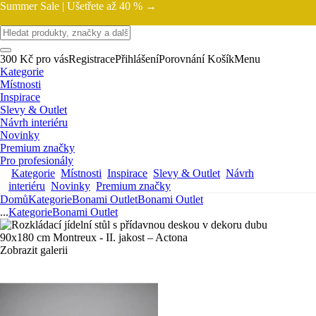
Summer Sale |
Ušetřete až 40 % →
300 Kč pro vás
Registrace
Přihlášení
Porovnání
Košík
Menu
Kategorie
Místnosti
Inspirace
Slevy & Outlet
Návrh interiéru
Novinky
Premium značky
Pro profesionály
Kategorie
Místnosti
Inspirace
Slevy & Outlet
Návrh
interiéru
Novinky
Premium značky
Domů
Kategorie
Bonami Outlet
Bonami Outlet
...
Kategorie
Bonami Outlet
Zobrazit galerii