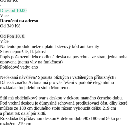
Od 99 Kč
·
Dnes od 10:00
Více
Doručení na adresu
Od 349 Kč
·
Od Pon 10. 8.
Více
Na tento produkt nelze uplatnit slevový kód ani kredity
Stav: nepoužité, II. jakost
Popis poškození: lehce odřená deska na povrchu a ze stran, jedna noha
opravena (nemá vliv na funkčnost)
Pohledové vady: ano
Nečekaná návštěva? Spousta blízkých i vzdálených příbuzných?
Dánská značka Actona má pro vás řešení v podobě elegantního
rozkládacího jídelního stolu Montreux.
Stůl má obdélníkový tvar s deskou v dekoru matného černého dubu.
Pod vrchní deskou je důmyslně schovaná prodlužovací část, díky které
můžete ze 180 cm dlouhého stolu rázem vykouzlit délku 219 cm
a přidat tak další pár židlí.
Rozkládací
S přídavnou deskou
V dekoru dubu
90x180 cm
Délka po
rozložení 219 cm