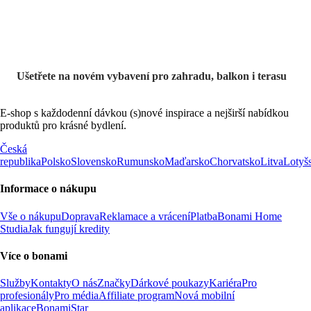
Ušetřete na novém vybavení pro zahradu, balkon i terasu
E-shop s každodenní dávkou (s)nové inspirace a nejširší nabídkou
produktů pro krásné bydlení.
Česká
republika
Polsko
Slovensko
Rumunsko
Maďarsko
Chorvatsko
Litva
Lotyš
Informace o nákupu
Vše o nákupu
Doprava
Reklamace a vrácení
Platba
Bonami Home
Studia
Jak fungují kredity
Více o bonami
Služby
Kontakty
O nás
Značky
Dárkové poukazy
Kariéra
Pro
profesionály
Pro média
Affiliate program
Nová mobilní
aplikace
BonamiStar