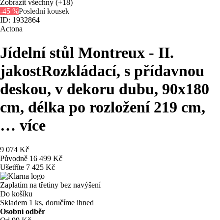
Zobrazit všechny
(+18)
-45 %
Poslední kousek
ID: 1932864
Actona
Jídelní stůl Montreux - II.
jakost
Rozkládací, s přídavnou
deskou, v dekoru dubu, 90x180
cm, délka po rozložení 219 cm
,
…
více
9 074 Kč
Původně
16 499 Kč
Ušetříte 7 425 Kč
Zaplatím na třetiny bez navýšení
Do košíku
Skladem 1 ks, doručíme ihned
Osobní odběr