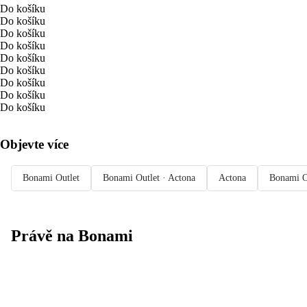
Do košíku
Do košíku
Do košíku
Do košíku
Do košíku
Do košíku
Do košíku
Do košíku
Do košíku
Objevte více
Bonami Outlet
Bonami Outlet · Actona
Actona
Bonami O
Právě na Bonami
Summer Sale