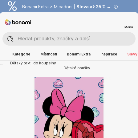
Bonami Extra × Micadoni |
Summer Sale |
Ušetřete až 40 % →
Sleva až 25 % →
Menu
Kategorie
Místnosti
Bonami Extra
Inspirace
Slevy
...
Dětský textil do koupelny
Dětské osušky