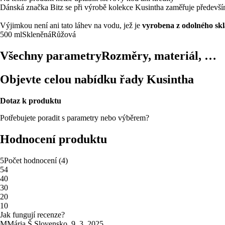
Dánská značka Bitz se při výrobě kolekce Kusintha zaměřuje především 
Výjimkou není ani tato láhev na vodu, jež je
vyrobena z odolného skl
500 ml
Skleněná
Růžová
Všechny parametry
Rozměry, materiál, …
Objevte celou nabídku řady Kusintha
Dotaz k produktu
Potřebujete poradit s parametry nebo výběrem?
Hodnocení produktu
5
Počet hodnocení
(
4
)
5
4
4
0
3
0
2
0
1
0
Jak fungují recenze?
M
Mária Š.
Slovensko
,
9. 3. 2025