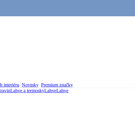
 interiéru
Novinky
Premium značky
travin
Lahve a termosky
Lahve
Lahve