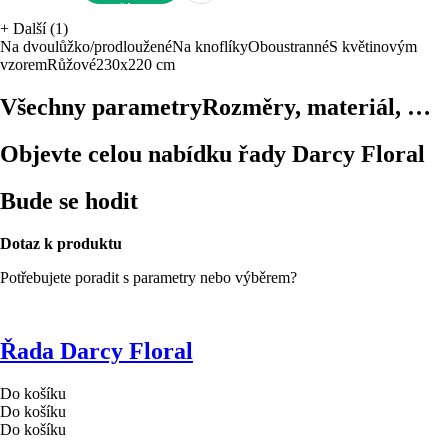
DO KOŠÍKU
+
Další (1)
Na dvoulůžko/prodloužené
Na knoflíky
Oboustranné
S květinovým
vzorem
Růžové
230x220 cm
Všechny parametry
Rozměry, materiál, …
Objevte celou nabídku řady Darcy Floral
Bude se hodit
Dotaz k produktu
Potřebujete poradit s parametry nebo výběrem?
Řada Darcy Floral
Do košíku
Do košíku
Do košíku