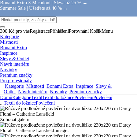
Bonami Extra × Micadoni |
Sleva až 25 % →
Summer Sale |
Ušetřete až 40 % →
300 Kč pro vás
Registrace
Přihlášení
Porovnání
Košík
Menu
Kategorie
Místnosti
Bonami Extra
Inspirace
Slevy & Outlet
Návrh interiéru
Novinky
Premium značky
Pro profesionály
Kategorie
Místnosti
Bonami Extra
Inspirace
Slevy &
Outlet
Návrh interiéru
Novinky
Premium značky
Domů
Kategorie
Textil
Textil do ložnice
Povlečení
Povlečení
...
Textil do ložnice
Povlečení
Zobrazit galerii