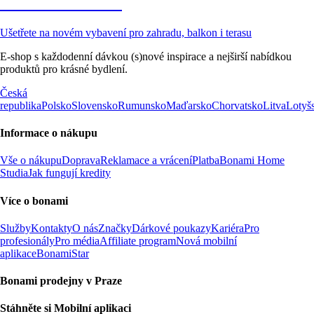
Zahrada ve slevě
Ušetřete na novém vybavení pro zahradu, balkon i terasu
E-shop s každodenní dávkou (s)nové inspirace a nejširší nabídkou
produktů pro krásné bydlení.
Česká
republika
Polsko
Slovensko
Rumunsko
Maďarsko
Chorvatsko
Litva
Lotyš
Informace o nákupu
Vše o nákupu
Doprava
Reklamace a vrácení
Platba
Bonami Home
Studia
Jak fungují kredity
Více o bonami
Služby
Kontakty
O nás
Značky
Dárkové poukazy
Kariéra
Pro
profesionály
Pro média
Affiliate program
Nová mobilní
aplikace
BonamiStar
Bonami prodejny v Praze
Stáhněte si Mobilní aplikaci