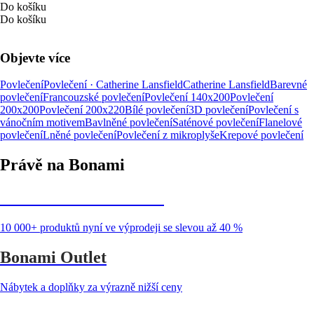
Do košíku
Do košíku
Objevte více
Povlečení
Povlečení · Catherine Lansfield
Catherine Lansfield
Barevné
povlečení
Francouzské povlečení
Povlečení 140x200
Povlečení
200x200
Povlečení 200x220
Bílé povlečení
3D povlečení
Povlečení s
vánočním motivem
Bavlněné povlečení
Saténové povlečení
Flanelové
povlečení
Lněné povlečení
Povlečení z mikroplyše
Krepové povlečení
Právě na Bonami
Summer Sale až -40 %
10 000+ produktů nyní ve výprodeji se slevou až 40 %
Bonami Outlet
Nábytek a doplňky za výrazně nižší ceny