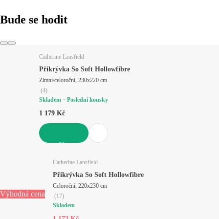
Bude se hodit
Catherine Lansfield
Přikrývka So Soft Hollowfibre
Zimní/celoroční, 230x220 cm
(
4
)
Skladem
Poslední kousky
1 179 Kč
DO KOŠÍKU
Catherine Lansfield
Přikrývka So Soft Hollowfibre
Celoroční, 220x230 cm
Výhodná cena
(
17
)
Skladem
1 172 Kč