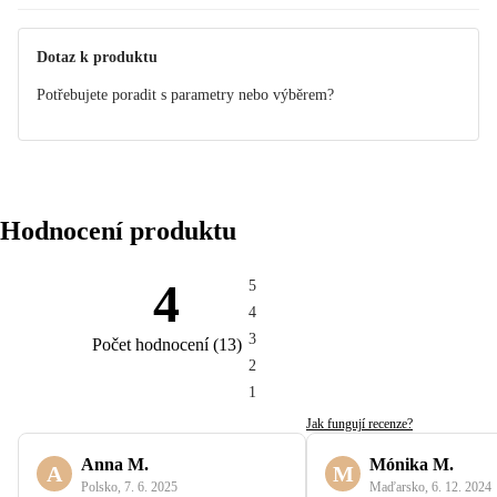
Dotaz k produktu
Potřebujete poradit s parametry nebo výběrem?
Hodnocení produktu
4
5
4
3
Počet hodnocení
(
13
)
2
1
Jak fungují recenze?
Anna M.
Mónika M.
A
M
Polsko
,
7. 6. 2025
Maďarsko
,
6. 12. 2024