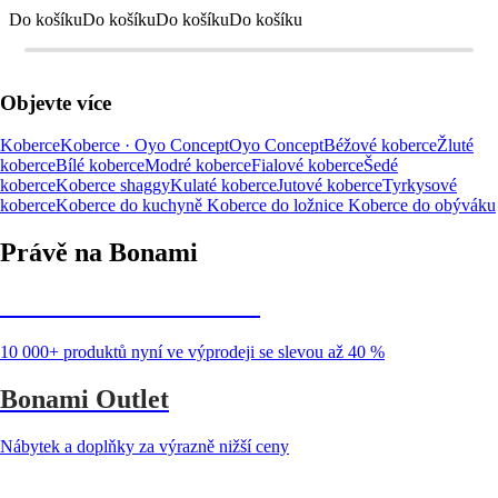
Do košíku
Do košíku
Do košíku
Do košíku
Objevte více
Koberce
Koberce · Oyo Concept
Oyo Concept
Béžové koberce
Žluté
koberce
Bílé koberce
Modré koberce
Fialové koberce
Šedé
koberce
Koberce shaggy
Kulaté koberce
Jutové koberce
Tyrkysové
koberce
Koberce do kuchyně
Koberce do ložnice
Koberce do obýváku
Právě na Bonami
Summer Sale až -40 %
10 000+ produktů nyní ve výprodeji se slevou až 40 %
Bonami Outlet
Nábytek a doplňky za výrazně nižší ceny
Zahrada ve slevě