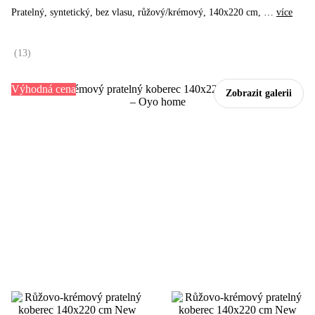
Pratelný, syntetický, bez vlasu, růžový/krémový, 140x220 cm
, …
více
(
13
)
Výhodná cena
Zobrazit galerii