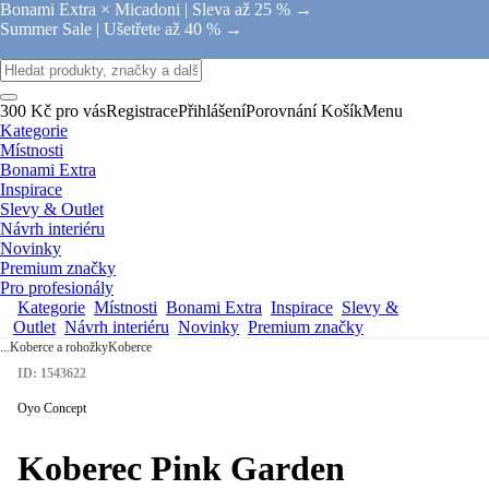
Bonami Extra × Micadoni |
Sleva až 25 % →
Summer Sale |
Ušetřete až 40 % →
300 Kč pro vás
Registrace
Přihlášení
Porovnání
Košík
Menu
Kategorie
Místnosti
Bonami Extra
Inspirace
Slevy & Outlet
Návrh interiéru
Novinky
Premium značky
Pro profesionály
Kategorie
Místnosti
Bonami Extra
Inspirace
Slevy &
Outlet
Návrh interiéru
Novinky
Premium značky
...
Koberce a rohožky
Koberce
ID: 1543622
Oyo Concept
Koberec Pink Garden