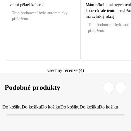
velmi pěkný koberec
Mám několik takových ten
koberců, ale tento nemá žá
Toto hodnocení bylo automaticky
má zvlněný okraj.
přeloženo.
Toto hodnocení bylo aut
přeloženo.
všechny recenze
(
4
)
Podobné produkty
Do košíku
Do košíku
Do košíku
Do košíku
Do košíku
Do košíku