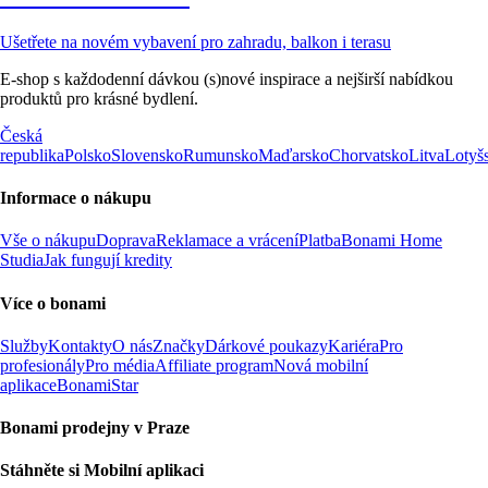
Ušetřete na novém vybavení pro zahradu, balkon i terasu
E-shop s každodenní dávkou (s)nové inspirace a nejširší nabídkou
produktů pro krásné bydlení.
Česká
republika
Polsko
Slovensko
Rumunsko
Maďarsko
Chorvatsko
Litva
Lotyš
Informace o nákupu
Vše o nákupu
Doprava
Reklamace a vrácení
Platba
Bonami Home
Studia
Jak fungují kredity
Více o bonami
Služby
Kontakty
O nás
Značky
Dárkové poukazy
Kariéra
Pro
profesionály
Pro média
Affiliate program
Nová mobilní
aplikace
BonamiStar
Bonami prodejny v Praze
Stáhněte si Mobilní aplikaci