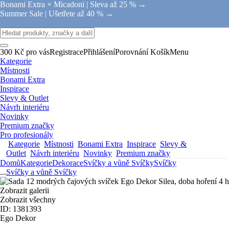
Bonami Extra × Micadoni |
Sleva až 25 % →
Summer Sale |
Ušetřete až 40 % →
300 Kč pro vás
Registrace
Přihlášení
Porovnání
Košík
Menu
Kategorie
Místnosti
Bonami Extra
Inspirace
Slevy & Outlet
Návrh interiéru
Novinky
Premium značky
Pro profesionály
Kategorie
Místnosti
Bonami Extra
Inspirace
Slevy &
Outlet
Návrh interiéru
Novinky
Premium značky
Domů
Kategorie
Dekorace
Svíčky a vůně
Svíčky
Svíčky
...
Svíčky a vůně
Svíčky
Zobrazit galerii
Zobrazit všechny
ID: 1381393
Ego Dekor