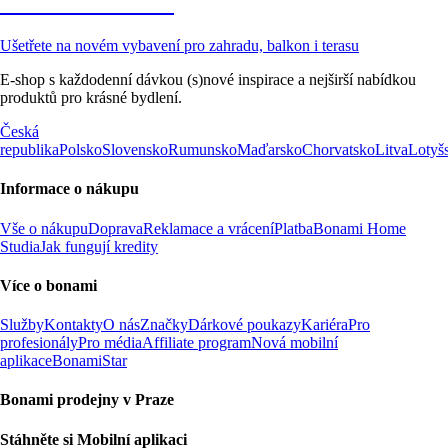
Zahrada ve slevě
Ušetřete na novém vybavení pro zahradu, balkon i terasu
E-shop s každodenní dávkou (s)nové inspirace a nejširší nabídkou
produktů pro krásné bydlení.
Česká
republika
Polsko
Slovensko
Rumunsko
Maďarsko
Chorvatsko
Litva
Lotyš
Informace o nákupu
Vše o nákupu
Doprava
Reklamace a vrácení
Platba
Bonami Home
Studia
Jak fungují kredity
Více o bonami
Služby
Kontakty
O nás
Značky
Dárkové poukazy
Kariéra
Pro
profesionály
Pro média
Affiliate program
Nová mobilní
aplikace
BonamiStar
Bonami prodejny v Praze
Stáhněte si Mobilní aplikaci