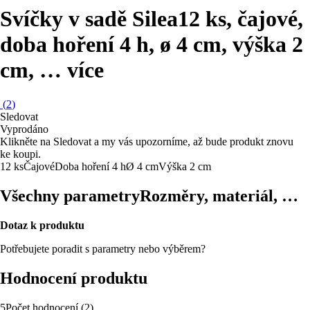
Svíčky v sadě Silea
12 ks, čajové,
doba hoření 4 h, ø 4 cm, výška 2
cm
, …
více
(
2
)
Sledovat
Vyprodáno
Klikněte na Sledovat a my vás upozorníme, až bude produkt znovu
ke koupi.
12 ks
Čajové
Doba hoření 4 h
Ø 4 cm
Výška 2 cm
Všechny parametry
Rozměry, materiál, …
Dotaz k produktu
Potřebujete poradit s parametry nebo výběrem?
Hodnocení produktu
5
Počet hodnocení
(
2
)