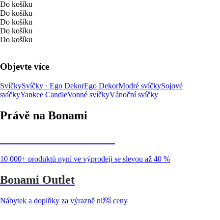
Do košíku
Do košíku
Do košíku
Do košíku
Do košíku
Objevte více
Svíčky
Svíčky · Ego Dekor
Ego Dekor
Modré svíčky
Sojové
svíčky
Yankee Candle
Vonné svíčky
Vánoční svíčky
Právě na Bonami
Summer Sale až -40 %
10 000+ produktů nyní ve výprodeji se slevou až 40 %
Bonami Outlet
Nábytek a doplňky za výrazně nižší ceny