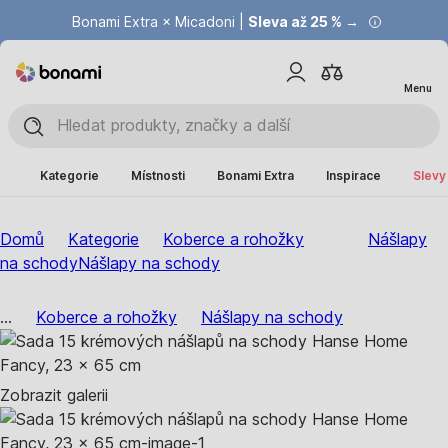
Bonami Extra × Micadoni |
Summer Sale |
Ušetřete až 40 % →
Sleva až 25 % →
Menu
Kategorie
Místnosti
Bonami Extra
Inspirace
Slevy
Domů
Kategorie
Koberce a rohožky
Nášlapy
na schody
Nášlapy na schody
...
Koberce a rohožky
Nášlapy na schody
Zobrazit galerii