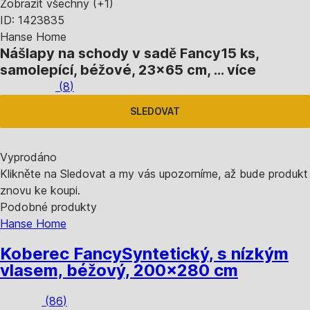
Zobrazit všechny
(+1)
ID: 1423835
Hanse Home
Nášlapy na schody v sadě Fancy
15 ks,
samolepící, béžové, 23x65 cm
, …
více
(
8
)
SLEDOVAT
Vyprodáno
Klikněte na Sledovat a my vás upozorníme, až bude produkt
znovu ke koupi.
Podobné produkty
Hanse Home
Koberec Fancy
Syntetický, s nízkým
vlasem, béžový, 200x280 cm
(
86
)