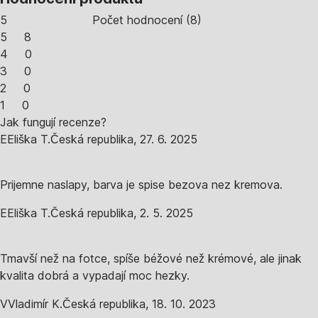
5
Počet hodnocení
(
8
)
5
8
4
0
3
0
2
0
1
0
Jak fungují recenze?
E
Eliška T.
Česká republika
,
27. 6. 2025
Prijemne naslapy, barva je spise bezova nez kremova.
E
Eliška T.
Česká republika
,
2. 5. 2025
Tmavší než na fotce, spíše béžové než krémové, ale jinak
kvalita dobrá a vypadají moc hezky.
V
Vladimír K.
Česká republika
,
18. 10. 2023