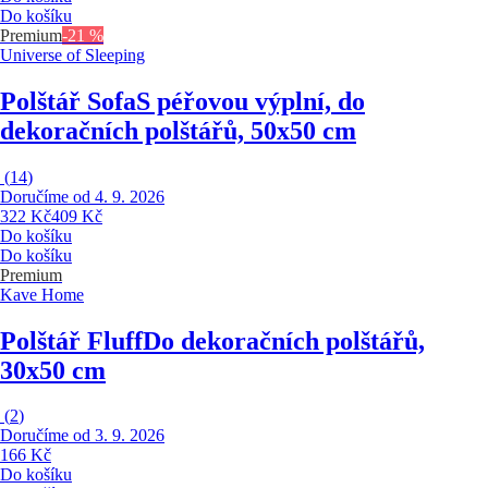
Do košíku
Premium
-21 %
Universe of Sleeping
Polštář Sofa
S péřovou výplní, do
dekoračních polštářů, 50x50 cm
(
14
)
Doručíme od 4. 9. 2026
322 Kč
409 Kč
Do košíku
Do košíku
Premium
Kave Home
Polštář Fluff
Do dekoračních polštářů,
30x50 cm
(
2
)
Doručíme od 3. 9. 2026
166 Kč
Do košíku