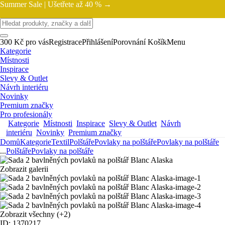
Summer Sale |
Ušetřete až 40 % →
300 Kč pro vás
Registrace
Přihlášení
Porovnání
Košík
Menu
Kategorie
Místnosti
Inspirace
Slevy & Outlet
Návrh interiéru
Novinky
Premium značky
Pro profesionály
Kategorie
Místnosti
Inspirace
Slevy & Outlet
Návrh
interiéru
Novinky
Premium značky
Domů
Kategorie
Textil
Polštáře
Povlaky na polštáře
Povlaky na polštáře
...
Polštáře
Povlaky na polštáře
Zobrazit galerii
Zobrazit všechny
(+2)
ID: 1370217