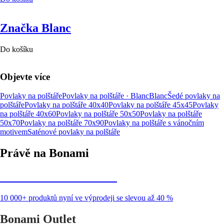
Značka Blanc
Do košíku
Objevte více
Povlaky na polštáře
Povlaky na polštáře · Blanc
Blanc
Šedé povlaky na
polštáře
Povlaky na polštáře 40x40
Povlaky na polštáře 45x45
Povlaky
na polštáře 40x60
Povlaky na polštáře 50x50
Povlaky na polštáře
50x70
Povlaky na polštáře 70x90
Povlaky na polštáře s vánočním
motivem
Saténové povlaky na polštáře
Právě na Bonami
Summer Sale až -40 %
10 000+ produktů nyní ve výprodeji se slevou až 40 %
Bonami Outlet