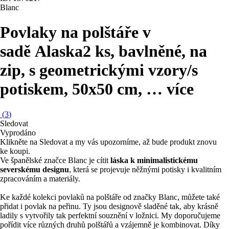
Blanc
Povlaky na polštáře v
sadě Alaska
2 ks, bavlněné, na
zip, s geometrickými vzory/s
potiskem, 50x50 cm
, …
více
(
3
)
Sledovat
Vyprodáno
Klikněte na Sledovat a my vás upozorníme, až bude produkt znovu
ke koupi.
Ve španělské značce Blanc je cítit
láska k minimalistickému
severskému designu
, která se projevuje něžnými potisky i kvalitním
zpracováním a materiály.
Ke každé kolekci povlaků na polštáře od značky Blanc, můžete také
přidat i povlak na peřinu. Ty jsou designově sladěné tak, aby krásně
ladily s vytvořily tak perfektní souznění v ložnici. My doporučujeme
pořídit více různých druhů polštářů a vzájemně je kombinovat. Díky