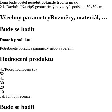
tomu bude postel
působit pokaždé trochu jinak
.
2 ks
Bavlněné
Na zip
S geometrickými vzory/s potiskem
50x50 cm
Všechny parametry
Rozměry, materiál, …
Bude se hodit
Dotaz k produktu
Potřebujete poradit s parametry nebo výběrem?
Hodnocení produktu
4.7
Počet hodnocení
(
3
)
5
2
4
1
3
0
2
0
1
0
Jak fungují recenze?
Bude se hodit