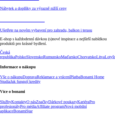
Nábytek a doplňky za výrazně nižší ceny
Zahrada ve slevě
Ušetřete na novém vybavení pro zahradu, balkon i terasu
E-shop s každodenní dávkou (s)nové inspirace a nejširší nabídkou
produktů pro krásné bydlení.
Česká
republika
Polsko
Slovensko
Rumunsko
Maďarsko
Chorvatsko
Litva
Lotyš
Informace o nákupu
Vše o nákupu
Doprava
Reklamace a vrácení
Platba
Bonami Home
Studia
Jak fungují kredity
Více o bonami
Služby
Kontakty
O nás
Značky
Dárkové poukazy
Kariéra
Pro
profesionály
Pro média
Affiliate program
Nová mobilní
aplikace
BonamiStar