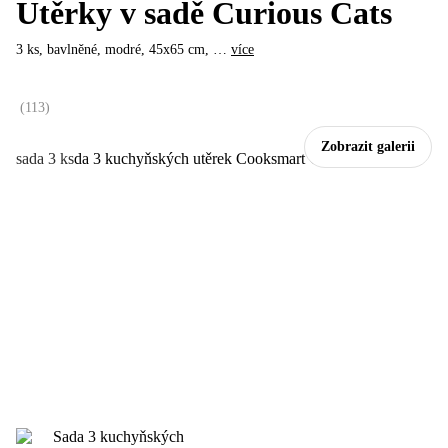
Utěrky v sadě Curious Cats
3 ks, bavlněné, modré, 45x65 cm
, …
více
(
113
)
Zobrazit galerii
sada 3 ks