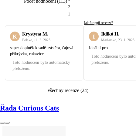
Počet hodnocení
(
113
)
2
1
Jak fungují recenze?
Krystyna M.
Ildikó H.
K
I
Polsko
,
11. 3. 2025
Maďarsko
,
23. 1. 2025
super doplněk k sadě: zástěra, čajová
Ideální pro
přikrývka, rukavice
Toto hodnocení bylo aut
Toto hodnocení bylo automaticky
přeloženo.
přeloženo.
všechny recenze
(
24
)
Řada Curious Cats