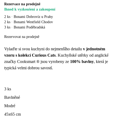
Rezervace na prodejně
Ihned k vyzkoušení a zakoupení
2 ks
·
Bonami Dobrovíz u Prahy
2 ks
·
Bonami Westfield Chodov
3 ks
·
Bonami Poděbradská
Rezervovat na prodejně
Vylaďte si svou kuchyni do nejmenšího detailu
v jednotném
vzoru s kolekcí Curious Cats
. Kuchyňské utěrky od anglické
značky Cooksmart ® jsou vyrobeny ze
100% bavlny
, která je
typická velmi dobrou savostí.
3 ks
Bavlněné
Modré
45x65 cm