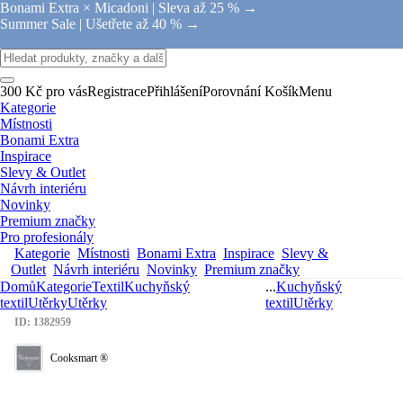
Bonami Extra × Micadoni |
Sleva až 25 % →
Summer Sale |
Ušetřete až 40 % →
300 Kč pro vás
Registrace
Přihlášení
Porovnání
Košík
Menu
Kategorie
Místnosti
Bonami Extra
Inspirace
Slevy & Outlet
Návrh interiéru
Novinky
Premium značky
Pro profesionály
Kategorie
Místnosti
Bonami Extra
Inspirace
Slevy &
Outlet
Návrh interiéru
Novinky
Premium značky
Domů
Kategorie
Textil
Kuchyňský
...
Kuchyňský
textil
Utěrky
Utěrky
textil
Utěrky
ID: 1382959
Cooksmart ®