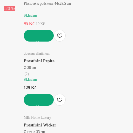
Plastové, s potiskem, 44x28,5 cm
-20 %
Skladem
95 Kč
119 Kč
DO KOŠÍKU
douceur d'intérieur
Prostírání Pepita
Ø 38 cm
(
2
)
Skladem
129 Kč
DO KOŠÍKU
Mila Home Luxury
Prostírání Wicker
Z juty, ø 33 cm