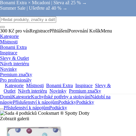
Bonami Extra × Micadoni |
Sleva až 25 % →
Summer Sale |
Ušetřete až 40 % →
300 Kč pro vás
Registrace
Přihlášení
Porovnání
Košík
Menu
Kategorie
Místnosti
Bonami Extra
Inspirace
Slevy & Outlet
Návrh interiéru
Novinky
Premium značky
Pro profesionály
Kategorie
Místnosti
Bonami Extra
Inspirace
Slevy &
Outlet
Návrh interiéru
Novinky
Premium značky
Domů
Kategorie
Kuchyňské potřeby a stolování
Nádobí na
nápoje
Příslušenství k nápojům
Podtácky
Podtácky
...
Příslušenství k nápojům
Podtácky
Zobrazit galerii