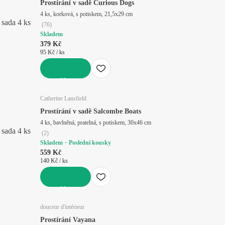
Prostírání v sadě Curious Dogs
4 ks, korková, s potiskem, 21,5x29 cm
sada 4 ks
(
76
)
Skladem
379 Kč
95 Kč / ks
DO KOŠÍKU
Catherine Lansfield
Prostírání v sadě Salcombe Boats
4 ks, bavlněná, pratelná, s potiskem, 30x46 cm
sada 4 ks
(
2
)
Skladem
Poslední kousky
559 Kč
140 Kč / ks
DO KOŠÍKU
douceur d'intérieur
Prostírání Vayana