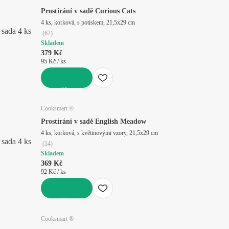
Prostírání v sadě Curious Cats
4 ks, korková, s potiskem, 21,5x29 cm
sada 4 ks
(
62
)
Skladem
379 Kč
95 Kč / ks
DO KOŠÍKU
Cooksmart ®
Prostírání v sadě English Meadow
4 ks, korková, s květinovými vzory, 21,5x29 cm
sada 4 ks
(
14
)
Skladem
369 Kč
92 Kč / ks
DO KOŠÍKU
Cooksmart ®