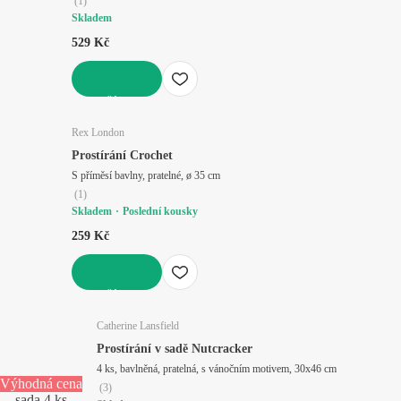
(
1
)
Skladem
529 Kč
DO KOŠÍKU
Rex London
Prostírání Crochet
S příměsí bavlny, pratelné, ø 35 cm
(
1
)
Skladem
Poslední kousky
259 Kč
DO KOŠÍKU
Catherine Lansfield
Prostírání v sadě Nutcracker
4 ks, bavlněná, pratelná, s vánočním motivem, 30x46 cm
Výhodná cena
(
3
)
sada 4 ks