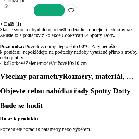
DO KOŠÍKU
+
Další (1)
Slaďte svou kuchyni do nejmenšího detailu a dodejte jí jednotný ráz.
Zkuste to s podtácky z kolekce Cooksmart ® Spotty Dotty.
Poznámka:
Povrch vzdoruje teplotě do 90°C. Aby nedošlo
k poničení, nepokládejte na podtácky nádoby vytažené přímo z trouby
nebo plotny.
4 ks
Korkové
Zelené/modré/růžové
10x10 cm
Všechny parametry
Rozměry, materiál, …
Objevte celou nabídku řady Spotty Dotty
Bude se hodit
Dotaz k produktu
Potřebujete poradit s parametry nebo výběrem?