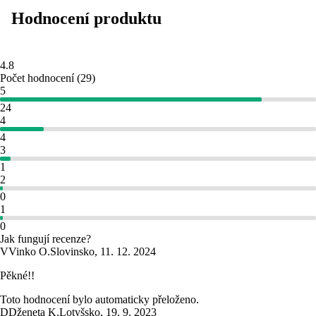
Hodnocení produktu
4.8
Počet hodnocení
(
29
)
5
24
4
4
3
1
2
0
1
0
Jak fungují recenze?
V
Vinko O.
Slovinsko
,
11. 12. 2024
Pěkné!!
Toto hodnocení bylo automaticky přeloženo.
D
Dženeta K.
Lotyšsko
,
19. 9. 2023