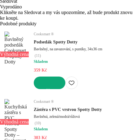
Sledovat
Vyprodáno
Klikněte na Sledovat a my vás upozorníme, až bude produkt znovu
ke koupi.
Podobné produkty
Cooksmart ®
Podsedák Spotty Dotty
Bavlněný, na zavazování, s puntíky, 34x36 cm
Výhodná cena
(
11
)
Skladem
359 Kč
DO KOŠÍKU
Cooksmart ®
Zástěra s PVC vrstvou Spotty Dotty
Bavlněná, zelená/modrá/růžová
Výhodná cena
(
10
)
Skladem
303 Kč