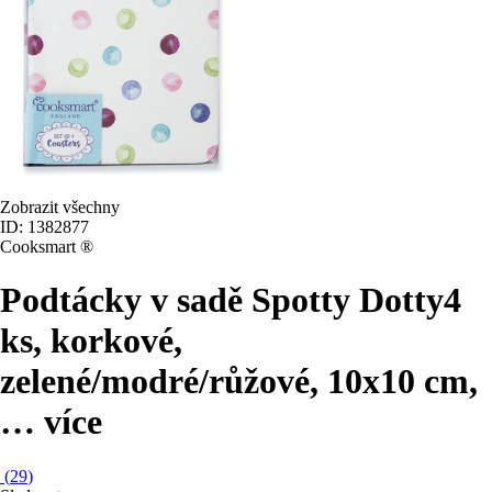
Zobrazit všechny
ID: 1382877
Cooksmart ®
Podtácky v sadě Spotty Dotty
4
ks, korkové,
zelené/modré/růžové, 10x10 cm
,
…
více
(
29
)