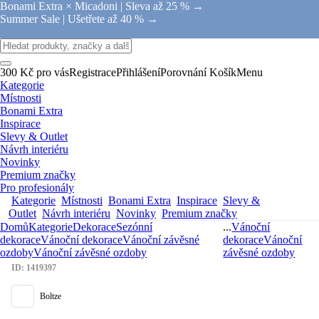
Bonami Extra × Micadoni |
Sleva až 25 % →
Summer Sale |
Ušetřete až 40 % →
300 Kč pro vás
Registrace
Přihlášení
Porovnání
Košík
Menu
Kategorie
Místnosti
Bonami Extra
Inspirace
Slevy & Outlet
Návrh interiéru
Novinky
Premium značky
Pro profesionály
Kategorie
Místnosti
Bonami Extra
Inspirace
Slevy &
Outlet
Návrh interiéru
Novinky
Premium značky
Domů
Kategorie
Dekorace
Sezónní
...
Vánoční
dekorace
Vánoční dekorace
Vánoční závěsné
dekorace
Vánoční
ozdoby
Vánoční závěsné ozdoby
závěsné ozdoby
ID: 1419397
Boltze