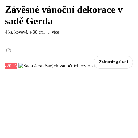
Závěsné vánoční dekorace v
sadě Gerda
4 ks, kovové, ø 30 cm
, …
více
(
2
)
Zobrazit galerii
-20 %