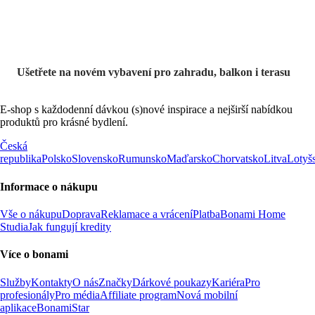
Ušetřete na novém vybavení pro zahradu, balkon i terasu
E-shop s každodenní dávkou (s)nové inspirace a nejširší nabídkou
produktů pro krásné bydlení.
Česká
republika
Polsko
Slovensko
Rumunsko
Maďarsko
Chorvatsko
Litva
Lotyš
Informace o nákupu
Vše o nákupu
Doprava
Reklamace a vrácení
Platba
Bonami Home
Studia
Jak fungují kredity
Více o bonami
Služby
Kontakty
O nás
Značky
Dárkové poukazy
Kariéra
Pro
profesionály
Pro média
Affiliate program
Nová mobilní
aplikace
BonamiStar