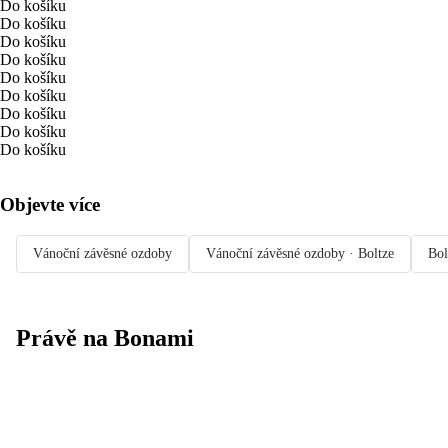
Do košíku
Do košíku
Do košíku
Do košíku
Do košíku
Do košíku
Do košíku
Do košíku
Do košíku
Objevte více
Vánoční závěsné ozdoby
Vánoční závěsné ozdoby · Boltze
Bol
Právě na Bonami
Summer Sale