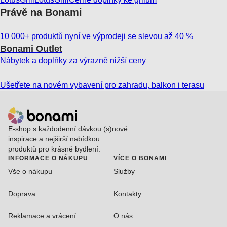
Právě na Bonami
Summer Sale až -40 %
10 000+ produktů nyní ve výprodeji se slevou až 40 %
Bonami Outlet
Nábytek a doplňky za výrazně nižší ceny
Zahrada ve slevě
Ušetřete na novém vybavení pro zahradu, balkon i terasu
E-shop s každodenní dávkou (s)nové
inspirace a nejširší nabídkou
produktů pro krásné bydlení.
INFORMACE O NÁKUPU
VÍCE O BONAMI
Vše o nákupu
Služby
Doprava
Kontakty
Reklamace a vrácení
O nás