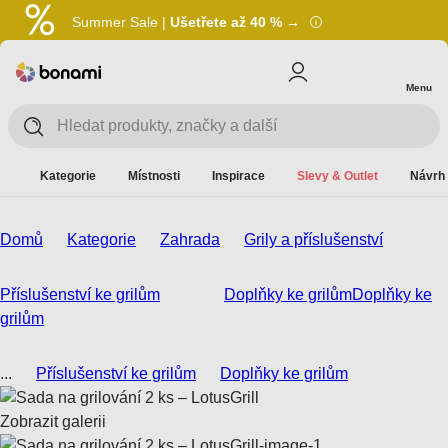
Summer Sale |
Ušetřete až 40 % →
Menu
Kategorie
Místnosti
Inspirace
Slevy & Outlet
Návrh 
Domů
Kategorie
Zahrada
Grily a příslušenství
Příslušenství ke grilům
Doplňky ke grilům
Doplňky ke
grilům
...
Příslušenství ke grilům
Doplňky ke grilům
Zobrazit galerii