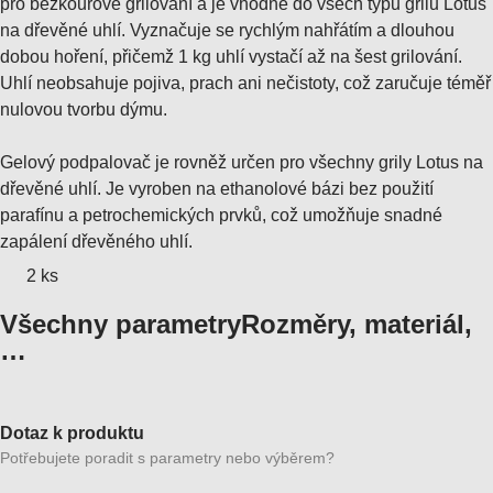
pro bezkouřové grilování a je vhodné do všech typů grilů Lotus
na dřevěné uhlí. Vyznačuje se rychlým nahřátím a dlouhou
dobou hoření, přičemž 1 kg uhlí vystačí až na šest grilování.
Uhlí neobsahuje pojiva, prach ani nečistoty, což zaručuje téměř
nulovou tvorbu dýmu.
Gelový podpalovač je rovněž určen pro všechny grily Lotus na
dřevěné uhlí. Je vyroben na ethanolové bázi bez použití
parafínu a petrochemických prvků, což umožňuje snadné
zapálení dřevěného uhlí.
2 ks
Všechny parametry
Rozměry, materiál,
…
Dotaz k produktu
Potřebujete poradit s parametry nebo výběrem?