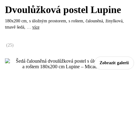
Dvoulůžková postel Lupine
180x200 cm, s úložným prostorem, s roštem, čalouněná, žinylková,
tmavě šedá
, …
více
(
25
)
Zobrazit galerii