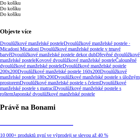
Do košíku
Do košíku
Do košíku
Objevte více
Dvoulůžkové manželské postele
Dvoulůžkové manželské postele ·
Micadoni
Micadoni
Dvoulůžkové manželské postele v tmavé
barvě
Dvoulůžkové manželské postele dekor dub
Dřevěné dvoulůžkové
manželské postele
Kovové dvoulůžkové manželské postele
Čalouněné
dvoulůžkové manželské postele
Dvoulůžkové manželské postele
200x200
Dvoulůžkové manželské postele 160x200
Dvoulůžkové
manželské postele 180x200
Dvoulůžkové manželské postele s úložným
prostorem
Dvoulůžkové manželské postele s čelem
Dvoulůžkové
manželské postele s matrací
Dvoulůžkové manželské postele s
roštem
Japonské dvoulůžkové manželské postele
Právě na Bonami
Summer Sale až -40 %
10 000+ produktů nyní ve výprodeji se slevou až 40 %