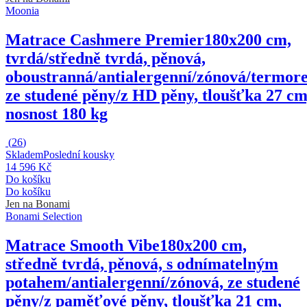
Moonia
Matrace Cashmere Premier
180x200 cm,
tvrdá/středně tvrdá, pěnová,
oboustranná/antialergenní/zónová/termore
ze studené pěny/z HD pěny, tloušťka 27 cm
nosnost 180 kg
(
26
)
Skladem
Poslední kousky
14 596 Kč
Do košíku
Do košíku
Jen na Bonami
Bonami Selection
Matrace Smooth Vibe
180x200 cm,
středně tvrdá, pěnová, s odnímatelným
potahem/antialergenní/zónová, ze studené
pěny/z paměťové pěny, tloušťka 21 cm,