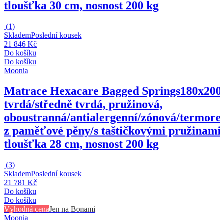
tloušťka 30 cm, nosnost 200 kg
(
1
)
Skladem
Poslední kousek
21 846 Kč
Do košíku
Do košíku
Moonia
Matrace Hexacare Bagged Springs
180x200
tvrdá/středně tvrdá, pružinová,
oboustranná/antialergenní/zónová/termore
z paměťové pěny/s taštičkovými pružinami
tloušťka 28 cm, nosnost 200 kg
(
3
)
Skladem
Poslední kousek
21 781 Kč
Do košíku
Do košíku
Výhodná cena
Jen na Bonami
Moonia