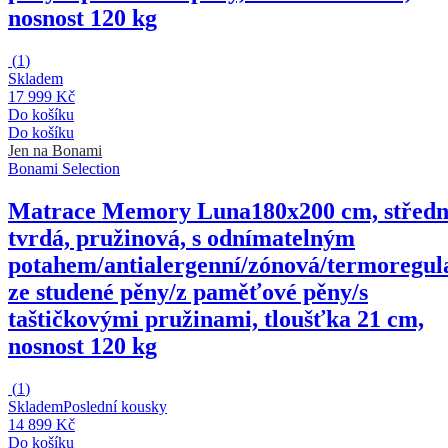
nosnost 120 kg
(
1
)
Skladem
17 999 Kč
Do košíku
Do košíku
Jen na Bonami
Bonami Selection
Matrace Memory Luna
180x200 cm, střed
tvrdá, pružinová, s odnímatelným
potahem/antialergenní/zónová/termoregula
ze studené pěny/z paměťové pěny/s
taštičkovými pružinami, tloušťka 21 cm,
nosnost 120 kg
(
1
)
Skladem
Poslední kousky
14 899 Kč
Do košíku