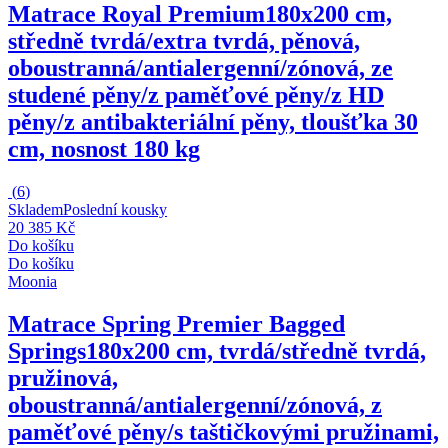
Matrace Royal Premium
180x200 cm,
středně tvrdá/extra tvrdá, pěnová,
oboustranná/antialergenní/zónová, ze
studené pěny/z paměťové pěny/z HD
pěny/z antibakteriální pěny, tloušťka 30
cm, nosnost 180 kg
(
6
)
Skladem
Poslední kousky
20 385 Kč
Do košíku
Do košíku
Moonia
Matrace Spring Premier Bagged
Springs
180x200 cm, tvrdá/středně tvrdá,
pružinová,
oboustranná/antialergenní/zónová, z
paměťové pěny/s taštičkovými pružinami,