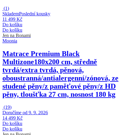
(
1
)
Skladem
Poslední kousky
11 499 Kč
Do košíku
Do košíku
Jen na Bonami
Moonia
Matrace Premium Black
Multizone
180x200 cm, středně
tvrdá/extra tvrdá, pěnová,
oboustranná/antialergenní/zónová, ze
studené pěny/z paměťové pěny/z HD
pěny, tloušťka 27 cm, nosnost 180 kg
(
19
)
Doručíme od 9. 9. 2026
14 499 Kč
Do košíku
Do košíku
Jen na Bonami