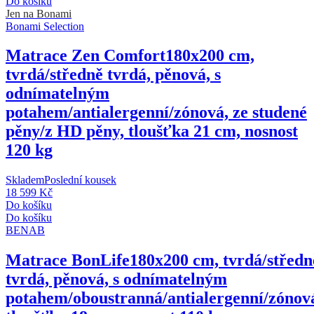
Do košíku
Jen na Bonami
Bonami Selection
Matrace Zen Comfort
180x200 cm,
tvrdá/středně tvrdá, pěnová, s
odnímatelným
potahem/antialergenní/zónová, ze studené
pěny/z HD pěny, tloušťka 21 cm, nosnost
120 kg
Skladem
Poslední kousek
18 599 Kč
Do košíku
Do košíku
BENAB
Matrace BonLife
180x200 cm, tvrdá/středn
tvrdá, pěnová, s odnímatelným
potahem/oboustranná/antialergenní/zónov