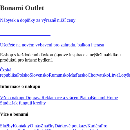
Bonami Outlet
Nábytek a doplňky za výrazně nižší ceny
Zahrada ve slevě
Ušetřete na novém vybavení pro zahradu, balkon i terasu
E-shop s každodenní dávkou (s)nové inspirace a nejširší nabídkou
produktů pro krásné bydlení.
Česká
republika
Polsko
Slovensko
Rumunsko
Maďarsko
Chorvatsko
Litva
Lotyš
Informace o nákupu
Vše o nákupu
Doprava
Reklamace a vrácení
Platba
Bonami Home
Studia
Jak fungují kredity
Více o bonami
Služby
Kontakty
O nás
Značky
Dárkové poukazy
Kariéra
Pro