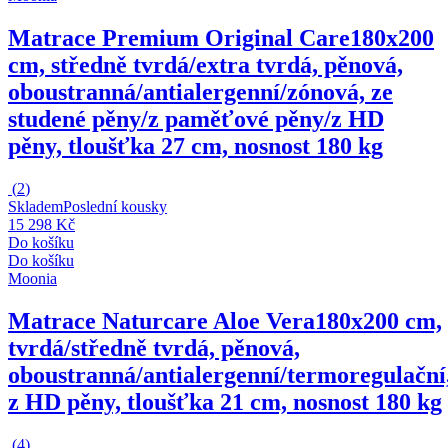
Matrace Premium Original Care
180x200
cm, středně tvrdá/extra tvrdá, pěnová,
oboustranná/antialergenní/zónová, ze
studené pěny/z paměťové pěny/z HD
pěny, tloušťka 27 cm, nosnost 180 kg
(
2
)
Skladem
Poslední kousky
15 298 Kč
Do košíku
Do košíku
Moonia
Matrace Naturcare Aloe Vera
180x200 cm,
tvrdá/středně tvrdá, pěnová,
oboustranná/antialergenní/termoregulační
z HD pěny, tloušťka 21 cm, nosnost 180 kg
(
4
)