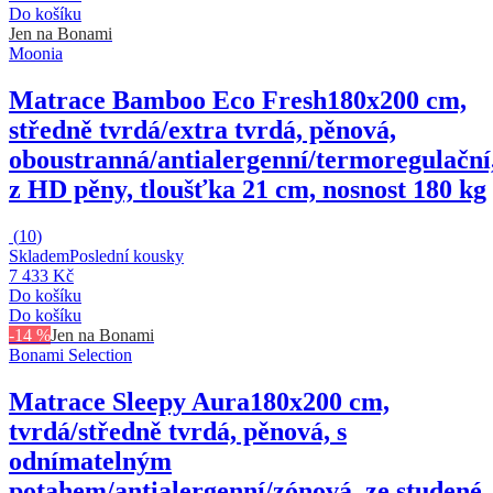
Do košíku
Jen na Bonami
Moonia
Matrace Bamboo Eco Fresh
180x200 cm,
středně tvrdá/extra tvrdá, pěnová,
oboustranná/antialergenní/termoregulační
z HD pěny, tloušťka 21 cm, nosnost 180 kg
(
10
)
Skladem
Poslední kousky
7 433 Kč
Do košíku
Do košíku
-14 %
Jen na Bonami
Bonami Selection
Matrace Sleepy Aura
180x200 cm,
tvrdá/středně tvrdá, pěnová, s
odnímatelným
potahem/antialergenní/zónová, ze studené