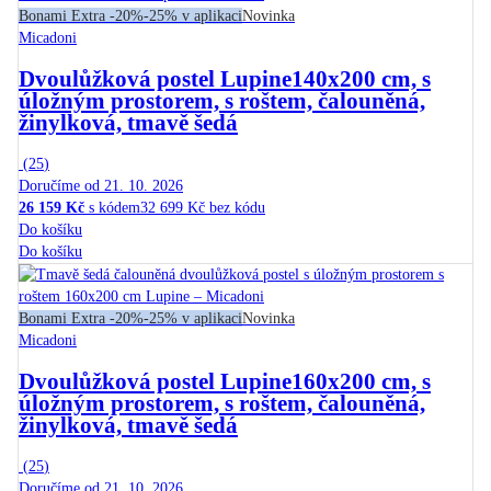
Bonami Extra -20%
-25% v aplikaci
Novinka
Micadoni
Dvoulůžková postel Lupine
140x200 cm, s
úložným prostorem, s roštem, čalouněná,
žinylková, tmavě šedá
(
25
)
Doručíme od 21. 10. 2026
26 159 Kč
s kódem
32 699 Kč bez kódu
Do košíku
Do košíku
Bonami Extra -20%
-25% v aplikaci
Novinka
Micadoni
Dvoulůžková postel Lupine
160x200 cm, s
úložným prostorem, s roštem, čalouněná,
žinylková, tmavě šedá
(
25
)
Doručíme od 21. 10. 2026