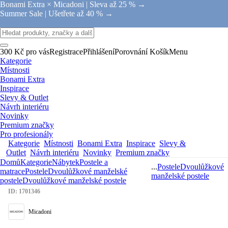
Bonami Extra × Micadoni |
Sleva až 25 % →
Summer Sale |
Ušetřete až 40 % →
300 Kč pro vás
Registrace
Přihlášení
Porovnání
Košík
Menu
Kategorie
Místnosti
Bonami Extra
Inspirace
Slevy & Outlet
Návrh interiéru
Novinky
Premium značky
Pro profesionály
Kategorie
Místnosti
Bonami Extra
Inspirace
Slevy &
Outlet
Návrh interiéru
Novinky
Premium značky
Domů
Kategorie
Nábytek
Postele a
...
Postele
Dvoulůžkové
matrace
Postele
Dvoulůžkové manželské
manželské postele
postele
Dvoulůžkové manželské postele
ID: 1701346
Micadoni