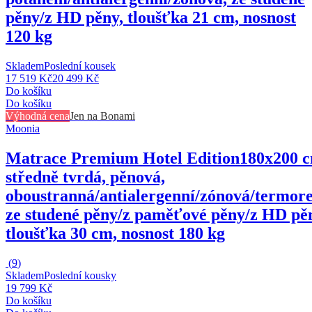
pěny/z HD pěny, tloušťka 21 cm, nosnost
120 kg
Skladem
Poslední kousek
17 519 Kč
20 499 Kč
Do košíku
Do košíku
Výhodná cena
Jen na Bonami
Moonia
Matrace Premium Hotel Edition
180x200 c
středně tvrdá, pěnová,
oboustranná/antialergenní/zónová/termore
ze studené pěny/z paměťové pěny/z HD pě
tloušťka 30 cm, nosnost 180 kg
(
9
)
Skladem
Poslední kousky
19 799 Kč
Do košíku