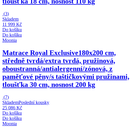
tloušťka 18 cm, nosnost 110 kg
(
3
)
Skladem
11 999 Kč
Do košíku
Do košíku
Moonia
Matrace Royal Exclusive
180x200 cm,
středně tvrdá/extra tvrdá, pružinová,
oboustranná/antialergenní/zónová, z
paměťové pěny/s taštičkovými pružinami,
tloušťka 30 cm, nosnost 200 kg
(
7
)
Skladem
Poslední kousky
25 086 Kč
Do košíku
Do košíku
Moonia