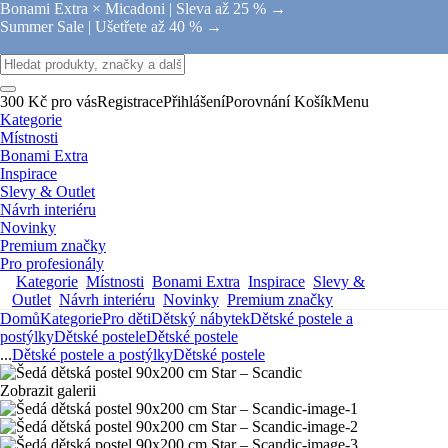
Bonami Extra × Micadoni |
Sleva až 25 % →
Summer Sale |
Ušetřete až 40 % →
300 Kč pro vás
Registrace
Přihlášení
Porovnání
Košík
Menu
Kategorie
Místnosti
Bonami Extra
Inspirace
Slevy & Outlet
Návrh interiéru
Novinky
Premium značky
Pro profesionály
Kategorie
Místnosti
Bonami Extra
Inspirace
Slevy &
Outlet
Návrh interiéru
Novinky
Premium značky
Domů
Kategorie
Pro děti
Dětský nábytek
Dětské postele a
postýlky
Dětské postele
Dětské postele
...
Dětské postele a postýlky
Dětské postele
Zobrazit galerii