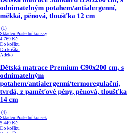
odnímatelným potahem/antialergenní,
měkká, pěnová, tloušťka 12 cm
(
1
)
Skladem
Poslední kousky
4 769 Kč
Do košíku
Do košíku
Adeko
Dětská matrace Premium C
90x200 cm, s
odnímatelným
potahem/antialergenní/termoregulační,
tvrdá, z paměťové pěny, pěnová, tloušťka
14 cm
(
4
)
Skladem
Poslední kousek
5 449 Kč
Do košíku