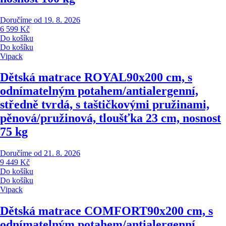
Doručíme od 19. 8. 2026
6 599 Kč
Do košíku
Do košíku
Vipack
Dětská matrace ROYAL
90x200 cm, s
odnímatelným potahem/antialergenní,
středně tvrdá, s taštičkovými pružinami,
pěnová/pružinová, tloušťka 23 cm, nosnost
75 kg
Doručíme od 21. 8. 2026
9 449 Kč
Do košíku
Do košíku
Vipack
Dětská matrace COMFORT
90x200 cm, s
odnímatelným potahem/antialergenní,