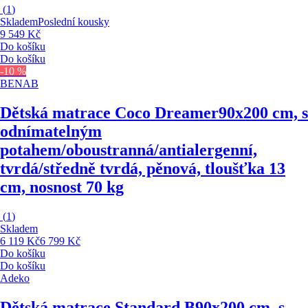
(
1
)
Skladem
Poslední kousky
9 549 Kč
Do košíku
Do košíku
-10 %
BENAB
Dětská matrace Coco Dreamer
90x200 cm, s
odnímatelným
potahem/oboustranná/antialergenní,
tvrdá/středně tvrdá, pěnová, tloušťka 13
cm, nosnost 70 kg
(
1
)
Skladem
6 119 Kč
6 799 Kč
Do košíku
Do košíku
Adeko
Dětská matrace Standard B
90x200 cm, s