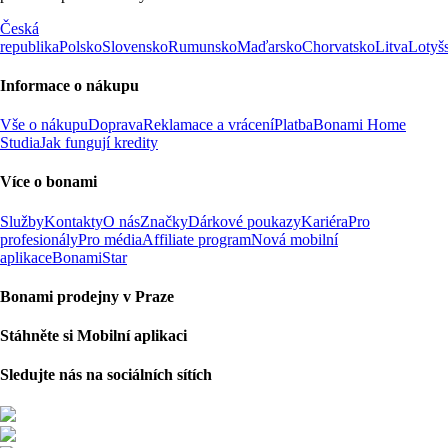
Česká
republika
Polsko
Slovensko
Rumunsko
Maďarsko
Chorvatsko
Litva
Lotyš
Informace o nákupu
Vše o nákupu
Doprava
Reklamace a vrácení
Platba
Bonami Home
Studia
Jak fungují kredity
Více o bonami
Služby
Kontakty
O nás
Značky
Dárkové poukazy
Kariéra
Pro
profesionály
Pro média
Affiliate program
Nová mobilní
aplikace
BonamiStar
Bonami prodejny v Praze
Stáhněte si Mobilní aplikaci
Sledujte nás na sociálních sítích