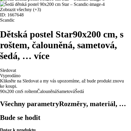
Zobrazit všechny
(+3)
ID: 1667648
Scandic
Dětská postel Star
90x200 cm, s
roštem, čalouněná, sametová,
šedá
, …
více
Sledovat
Vyprodáno
Klikněte na Sledovat a my vás upozorníme, až bude produkt znovu
ke koupi.
90x200 cm
S roštem
Čalouněná
Sametová
Šedá
Všechny parametry
Rozměry, materiál, …
Bude se hodit
Dotaz k produktu