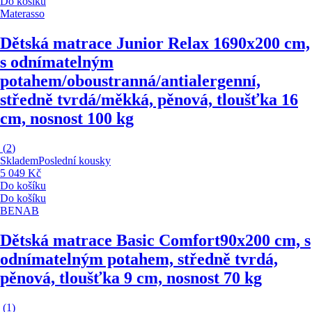
Do košíku
Materasso
Dětská matrace Junior Relax 16
90x200 cm,
s odnímatelným
potahem/oboustranná/antialergenní,
středně tvrdá/měkká, pěnová, tloušťka 16
cm, nosnost 100 kg
(
2
)
Skladem
Poslední kousky
5 049 Kč
Do košíku
Do košíku
BENAB
Dětská matrace Basic Comfort
90x200 cm, s
odnímatelným potahem, středně tvrdá,
pěnová, tloušťka 9 cm, nosnost 70 kg
(
1
)