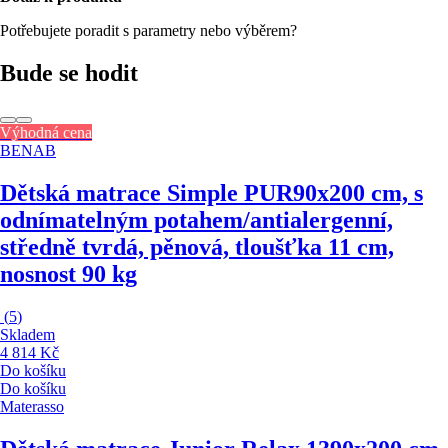
Potřebujete poradit s parametry nebo výběrem?
Bude se hodit
Výhodná cena
BENAB
Dětská matrace Simple PUR
90x200 cm, s
odnímatelným potahem/antialergenní,
středně tvrdá, pěnová, tloušťka 11 cm,
nosnost 90 kg
(
5
)
Skladem
4 814 Kč
Do košíku
Do košíku
Materasso