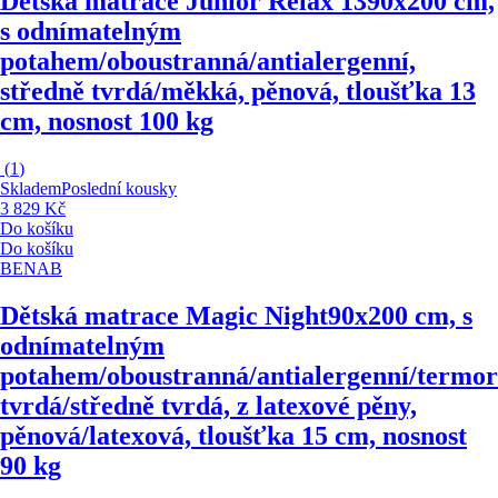
Dětská matrace Junior Relax 13
90x200 cm,
s odnímatelným
potahem/oboustranná/antialergenní,
středně tvrdá/měkká, pěnová, tloušťka 13
cm, nosnost 100 kg
(
1
)
Skladem
Poslední kousky
3 829 Kč
Do košíku
Do košíku
BENAB
Dětská matrace Magic Night
90x200 cm, s
odnímatelným
potahem/oboustranná/antialergenní/termor
tvrdá/středně tvrdá, z latexové pěny,
pěnová/latexová, tloušťka 15 cm, nosnost
90 kg