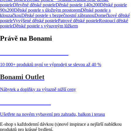
postele
Dřevěné dětské postele
Dětské postele 140x200
Dětské postele
90x200
Dětské postele s úložným prostorem
Dětské postele s
klouzačkou
Dětské postele s bezpečnostní zábranou
Domečkové dětské
postele
Vyvýšené dětské postele
Patrové dětské postele
Rostoucí dětské
postele
Dětské postele s výsuvným lůžkem
Právě na Bonami
Summer Sale až -40 %
10 000+ produktů nyní ve výprodeji se slevou až 40 %
Bonami Outlet
Nábytek a doplňky za výrazně nižší ceny
Zahrada ve slevě
Ušetřete na novém vybavení pro zahradu, balkon i terasu
E-shop s každodenní dávkou (s)nové inspirace a nejširší nabídkou
produktů pro krásné bydlení.