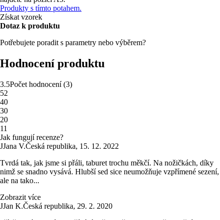
Produkty s tímto potahem.
Získat vzorek
Dotaz k produktu
Potřebujete poradit s parametry nebo výběrem?
Hodnocení produktu
3.5
Počet hodnocení
(
3
)
5
2
4
0
3
0
2
0
1
1
Jak fungují recenze?
J
Jana V.
Česká republika
,
15. 12. 2022
Tvrdá tak, jak jsme si přáli, taburet trochu měkčí. Na nožičkách, díky
nimž se snadno vysává. Hlubší sed sice neumožňuje vzpřímené sezení,
ale na tako...
Zobrazit více
J
Jan K.
Česká republika
,
29. 2. 2020