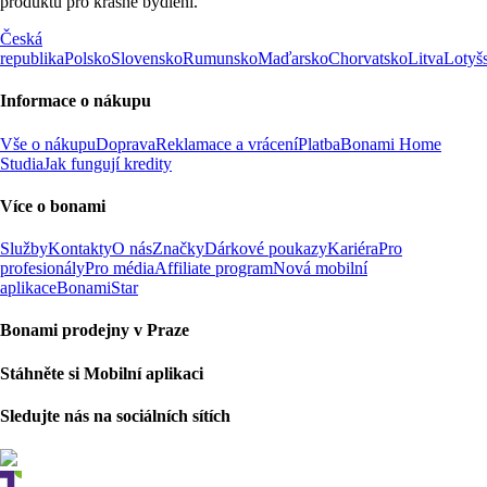
produktů pro krásné bydlení.
Česká
republika
Polsko
Slovensko
Rumunsko
Maďarsko
Chorvatsko
Litva
Lotyš
Informace o nákupu
Vše o nákupu
Doprava
Reklamace a vrácení
Platba
Bonami Home
Studia
Jak fungují kredity
Více o bonami
Služby
Kontakty
O nás
Značky
Dárkové poukazy
Kariéra
Pro
profesionály
Pro média
Affiliate program
Nová mobilní
aplikace
BonamiStar
Bonami prodejny v Praze
Stáhněte si Mobilní aplikaci
Sledujte nás na sociálních sítích