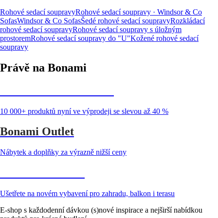
Rohové sedací soupravy
Rohové sedací soupravy · Windsor & Co
Sofas
Windsor & Co Sofas
Šedé rohové sedací soupravy
Rozkládací
rohové sedací soupravy
Rohové sedací soupravy s úložným
prostorem
Rohové sedací soupravy do "U"
Kožené rohové sedací
soupravy
Právě na Bonami
Summer Sale až -40 %
10 000+ produktů nyní ve výprodeji se slevou až 40 %
Bonami Outlet
Nábytek a doplňky za výrazně nižší ceny
Zahrada ve slevě
Ušetřete na novém vybavení pro zahradu, balkon i terasu
E-shop s každodenní dávkou (s)nové inspirace a nejširší nabídkou