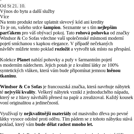
·
Od St 21. 10.
Výnos do bytu a další služby
Více
Na tento produkt nelze uplatnit slevový kód ani kredity
To je on, vašeho srdce
šampion
. Seznamte se s tím
nejlepším
parťákem
pro váš obývací pokoj. Tato
rohová pohovka
od značky
Windsor & Co Sofas vdechne vaší společenské místnosti moderní
pojetí smíchanou s kapkou elegance. V případě nečekaných
návštěv můžete tento poklad
rozložit
a vytvořit tak místo na přespání.
Kolekce
Planet
nabízí pohovky a pufy v šarmantním pojetí
s moderním nádechem. Jejich potah je z kvalitní látky ze 100%
syntetických vláken, která vám bude připomínat jemnou
lněnou
tkaninu
.
Windsor & Co Sofas
je francouzská značka, která navrhuje nábytek
té
nejvyšší kvality
. Veškerý nábytek vznikl z jednoduchého nápadu,
který se z hlavy návrhářů přenesl na papír a zrealizoval. Každý kousek
voní originalitou a jedinečností.
Využívají ty
nejkvalitnější materiály
od masivního dřeva po pevné
látky vysoce odolné proti oděru. Tím pádem se z tohoto nábytku stává
poklad, který vám
bude dělat radost mnoho let.