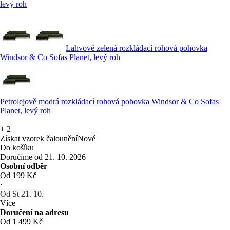
levý roh
Lahvově zelená rozkládací rohová pohovka
Windsor & Co Sofas Planet, levý roh
Petrolejově modrá rozkládací rohová pohovka Windsor & Co Sofas
Planet, levý roh
+
2
Získat vzorek čalounění
Nové
Do košíku
Doručíme od 21. 10. 2026
Osobní odběr
Od 199 Kč
·
Od St 21. 10.
Více
Doručení na adresu
Od 1 499 Kč