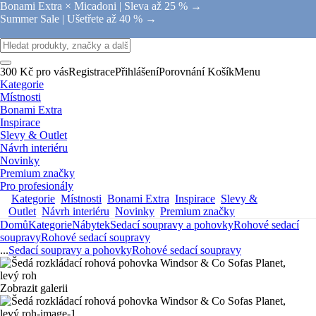
Bonami Extra × Micadoni |
Sleva až 25 % →
Summer Sale |
Ušetřete až 40 % →
300 Kč pro vás
Registrace
Přihlášení
Porovnání
Košík
Menu
Kategorie
Místnosti
Bonami Extra
Inspirace
Slevy & Outlet
Návrh interiéru
Novinky
Premium značky
Pro profesionály
Kategorie
Místnosti
Bonami Extra
Inspirace
Slevy &
Outlet
Návrh interiéru
Novinky
Premium značky
Domů
Kategorie
Nábytek
Sedací soupravy a pohovky
Rohové sedací
soupravy
Rohové sedací soupravy
...
Sedací soupravy a pohovky
Rohové sedací soupravy
Zobrazit galerii