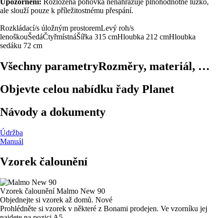
Upozornění:
Rozložená pohovka nenahrazuje plnohodnotné lůžko,
ale slouží pouze k příležitostnému přespání.
Rozkládací/s úložným prostorem
Levý roh/s
lenoškou
Šedá
Čtyřmístná
Šířka 315 cm
Hloubka 212 cm
Hloubka
sedáku 72 cm
Všechny parametry
Rozměry, materiál, …
Objevte celou nabídku řady Planet
Návody a dokumenty
Údržba
Manuál
Vzorek čalounění
Vzorek čalounění
Malmo New 90
Objednejte si vzorek až domů.
Nové
Prohlédněte si vzorek v některé z Bonami prodejen.
Ve vzorníku jej
najdete na pozici A5.