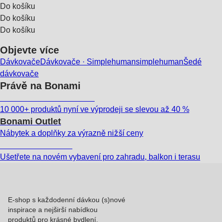
Do košíku
Do košíku
Do košíku
Objevte více
Dávkovače
Dávkovače · Simplehuman
simplehuman
Šedé
dávkovače
Právě na Bonami
Summer Sale až -40 %
10 000+ produktů nyní ve výprodeji se slevou až 40 %
Bonami Outlet
Nábytek a doplňky za výrazně nižší ceny
Zahrada ve slevě
Ušetřete na novém vybavení pro zahradu, balkon i terasu
E-shop s každodenní dávkou (s)nové
inspirace a nejširší nabídkou
produktů pro krásné bydlení.