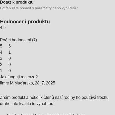
Dotaz k produktu
Potřebujete poradit s parametry nebo výběrem?
Hodnocení produktu
4.9
Počet hodnocení
(
7
)
5
6
4
1
3
0
2
0
1
0
Jak fungují recenze?
I
Imre M.
Maďarsko
,
28. 7. 2025
Znám produkt a několik členů naší rodiny ho používá trochu
drahé, ale kvalita to vynahradí