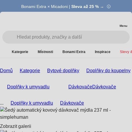
Bonami Extra × Micadoni |
Summer Sale |
Ušetřete až 40 % →
Sleva až 25 % →
Menu
Kategorie
Místnosti
Bonami Extra
Inspirace
Slevy &
Domů
Kategorie
Bytové doplňky
Doplňky do koupelny
Doplňky k umyvadlu
Dávkovače
Dávkovače
...
Doplňky k umyvadlu
Dávkovače
Zobrazit galerii