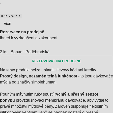
·
Út 18. – St 19. 8.
VÍCE
Rezervace na prodejně
Ihned k vyzkoušení a zakoupení
2 ks
·
Bonami Poděbradská
REZERVOVAT NA PRODEJNĚ
Na tento produkt nelze uplatnit slevový kód ani kredity
Prostý design, nezaměnitelná funkčnost
- to jsou dávkovače
mýdla od značky simplehuman.
Pouhým mávnutím ruky spustí
rychlý a přesný senzor
pohybu
provzdušňovací membránu dávkovače, aby vydal to
pravé množství mýdlové pěny. Zároveň disponuje flexibilním
silikonovým ventilem, jenž se naopak postará o přesné