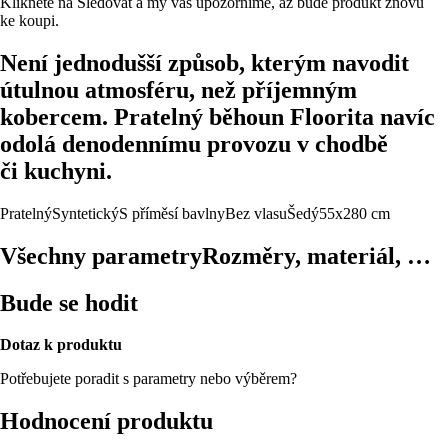
Klikněte na Sledovat a my vás upozorníme, až bude produkt znovu
ke koupi.
Není jednodušší způsob, kterým navodit
útulnou atmosféru, než příjemným
kobercem. Pratelný běhoun Floorita navíc
odolá denodennímu provozu v chodbě
či kuchyni.
Pratelný
Syntetický
S příměsí bavlny
Bez vlasu
Šedý
55x280 cm
Všechny parametry
Rozměry, materiál, …
Bude se hodit
Dotaz k produktu
Potřebujete poradit s parametry nebo výběrem?
Hodnocení produktu