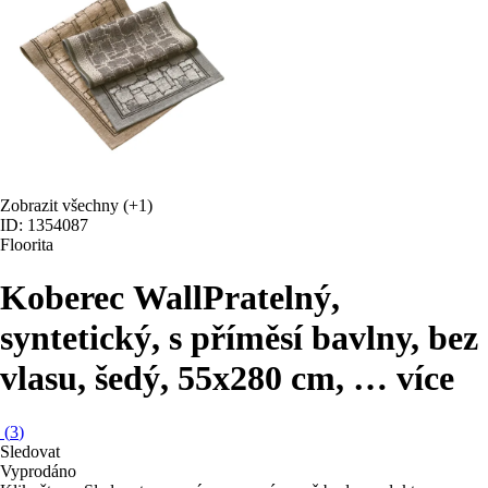
Zobrazit všechny
(+1)
ID: 1354087
Floorita
Koberec Wall
Pratelný,
syntetický, s příměsí bavlny, bez
vlasu, šedý, 55x280 cm
, …
více
(
3
)
Sledovat
Vyprodáno