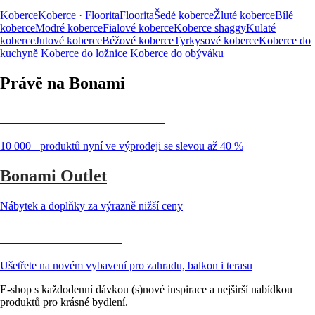
Koberce
Koberce · Floorita
Floorita
Šedé koberce
Žluté koberce
Bílé
koberce
Modré koberce
Fialové koberce
Koberce shaggy
Kulaté
koberce
Jutové koberce
Béžové koberce
Tyrkysové koberce
Koberce do
kuchyně
Koberce do ložnice
Koberce do obýváku
Právě na Bonami
Summer Sale až -40 %
10 000+ produktů nyní ve výprodeji se slevou až 40 %
Bonami Outlet
Nábytek a doplňky za výrazně nižší ceny
Zahrada ve slevě
Ušetřete na novém vybavení pro zahradu, balkon i terasu
E-shop s každodenní dávkou (s)nové inspirace a nejširší nabídkou
produktů pro krásné bydlení.