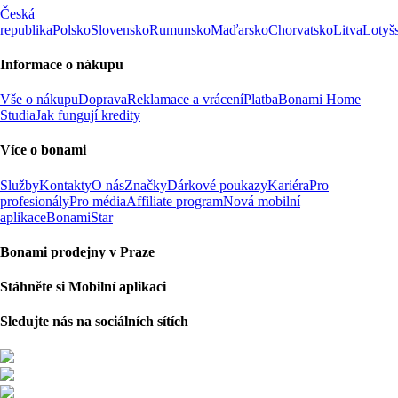
Česká
republika
Polsko
Slovensko
Rumunsko
Maďarsko
Chorvatsko
Litva
Lotyš
Informace o nákupu
Vše o nákupu
Doprava
Reklamace a vrácení
Platba
Bonami Home
Studia
Jak fungují kredity
Více o bonami
Služby
Kontakty
O nás
Značky
Dárkové poukazy
Kariéra
Pro
profesionály
Pro média
Affiliate program
Nová mobilní
aplikace
BonamiStar
Bonami prodejny v Praze
Stáhněte si Mobilní aplikaci
Sledujte nás na sociálních sítích