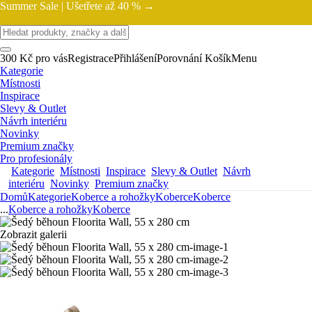
Summer Sale |
Ušetřete až 40 % →
300 Kč pro vás
Registrace
Přihlášení
Porovnání
Košík
Menu
Kategorie
Místnosti
Inspirace
Slevy & Outlet
Návrh interiéru
Novinky
Premium značky
Pro profesionály
Kategorie
Místnosti
Inspirace
Slevy & Outlet
Návrh
interiéru
Novinky
Premium značky
Domů
Kategorie
Koberce a rohožky
Koberce
Koberce
...
Koberce a rohožky
Koberce
Zobrazit galerii