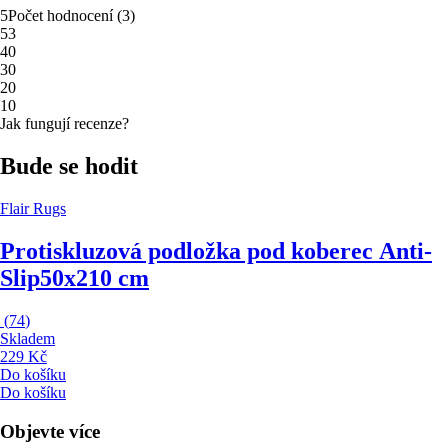
5
Počet hodnocení
(
3
)
5
3
4
0
3
0
2
0
1
0
Jak fungují recenze?
Bude se hodit
Flair Rugs
Protiskluzová podložka pod koberec Anti-
Slip
50x210 cm
(
74
)
Skladem
229 Kč
Do košíku
Do košíku
Objevte více