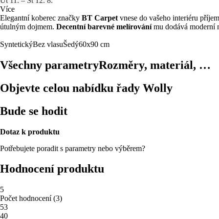
Út 11. – St 12. 8.
Více
Elegantní koberec značky
BT Carpet
vnese do vašeho interiéru příje
útulným dojmem.
Decentní barevné melírování
mu dodává moderní n
Syntetický
Bez vlasu
Šedý
60x90 cm
Všechny parametry
Rozměry, materiál, …
Objevte celou nabídku řady Wolly
Bude se hodit
Dotaz k produktu
Potřebujete poradit s parametry nebo výběrem?
Hodnocení produktu
5
Počet hodnocení
(
3
)
5
3
4
0