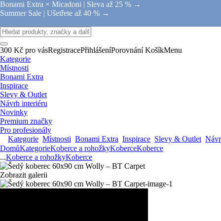
Bonami Extra × Micadoni |
Sleva až 25 % →
Summer Sale |
Ušetřete až 40 % →
300 Kč pro vás
Registrace
Přihlášení
Porovnání
Košík
Menu
Kategorie
Místnosti
Bonami Extra
Inspirace
Slevy & Outlet
Návrh interiéru
Novinky
Premium značky
Pro profesionály
Kategorie
Místnosti
Bonami Extra
Inspirace
Slevy & Outlet
Návrh
Domů
Kategorie
Koberce a rohožky
Koberce
Koberce
...
Koberce a rohožky
Koberce
Zobrazit galerii