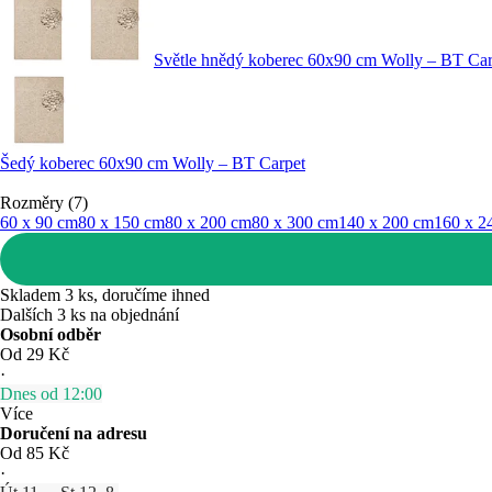
Světle hnědý koberec 60x90 cm Wolly – BT Car
Šedý koberec 60x90 cm Wolly – BT Carpet
Rozměry (7)
60 x 90 cm
80 x 150 cm
80 x 200 cm
80 x 300 cm
140 x 200 cm
160 x 2
Skladem 3 ks, doručíme ihned
Dalších 3 ks na objednání
Osobní odběr
Od 29 Kč
·
Dnes od 12:00
Více
Doručení na adresu
Od 85 Kč
·