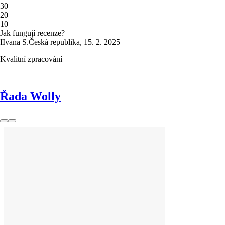
3
0
2
0
1
0
Jak fungují recenze?
I
Ivana S.
Česká republika
,
15. 2. 2025
Kvalitní zpracování
Řada Wolly