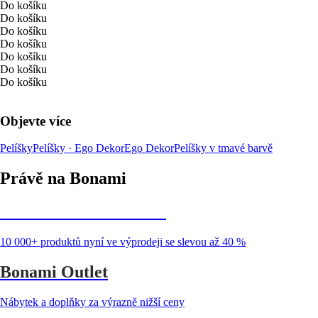
Do košíku
Do košíku
Do košíku
Do košíku
Do košíku
Do košíku
Do košíku
Objevte více
Pelíšky
Pelíšky · Ego Dekor
Ego Dekor
Pelíšky v tmavé barvě
Právě na Bonami
Summer Sale až -40 %
10 000+ produktů nyní ve výprodeji se slevou až 40 %
Bonami Outlet
Nábytek a doplňky za výrazně nižší ceny