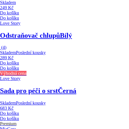
Skladem
249 Kč
Do košíku
Do košíku
Love Story
Odstraňovač chlupů
Bílý
(
4
)
Skladem
Poslední kousky
289 Kč
Do košíku
Do košíku
Výhodná cena
Love Story
Sada pro péči o srst
Černá
Skladem
Poslední kousky
683 Kč
Do košíku
Do košíku
Premium
MiaCara