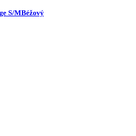
ige S/M
Béžový