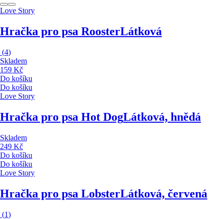
Love Story
Hračka pro psa Rooster
Látková
(
4
)
Skladem
159 Kč
Do košíku
Do košíku
Love Story
Hračka pro psa Hot Dog
Látková, hnědá
Skladem
249 Kč
Do košíku
Do košíku
Love Story
Hračka pro psa Lobster
Látková, červená
(
1
)