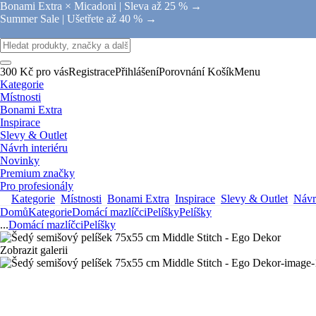
Bonami Extra × Micadoni |
Sleva až 25 % →
Summer Sale |
Ušetřete až 40 % →
300 Kč pro vás
Registrace
Přihlášení
Porovnání
Košík
Menu
Kategorie
Místnosti
Bonami Extra
Inspirace
Slevy & Outlet
Návrh interiéru
Novinky
Premium značky
Pro profesionály
Kategorie
Místnosti
Bonami Extra
Inspirace
Slevy & Outlet
Návrh
Domů
Kategorie
Domácí mazlíčci
Pelíšky
Pelíšky
...
Domácí mazlíčci
Pelíšky
Zobrazit galerii