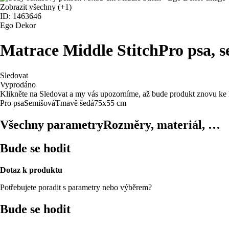
Zobrazit všechny
(+1)
ID: 1463646
Ego Dekor
Matrace Middle Stitch
Pro psa, 
Sledovat
Vyprodáno
Klikněte na Sledovat a my vás upozorníme, až bude produkt znovu ke 
Pro psa
Semišová
Tmavě šedá
75x55 cm
Všechny parametry
Rozměry, materiál, …
Bude se hodit
Dotaz k produktu
Potřebujete poradit s parametry nebo výběrem?
Bude se hodit