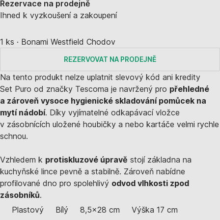
Rezervace na prodejně
Ihned k vyzkoušení a zakoupení
1 ks
·
Bonami Westfield Chodov
REZERVOVAT NA PRODEJNĚ
Na tento produkt nelze uplatnit slevový kód ani kredity
Set Puro od značky Tescoma je navržený pro
přehledné
a zároveň vysoce hygienické skladování pomůcek na
mytí nádobí
. Díky vyjímatelné odkapávací vložce
v zásobnících uložené houbičky a nebo kartáče velmi rychle
schnou.
Vzhledem k
protiskluzové úpravě
stojí základna na
kuchyňské lince pevně a stabilně. Zároveň nabídne
profilované dno pro spolehlivý
odvod vlhkosti zpod
zásobníků
.
Plastový
Bílý
8,5x28 cm
Výška 17 cm