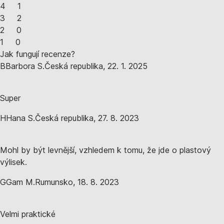
4
1
3
2
2
0
1
0
Jak fungují recenze?
B
Barbora S.
Česká republika
,
22. 1. 2025
Super
H
Hana S.
Česká republika
,
27. 8. 2023
Mohl by být levnější, vzhledem k tomu, že jde o plastový
výlisek.
G
Gam M.
Rumunsko
,
18. 8. 2023
Velmi praktické