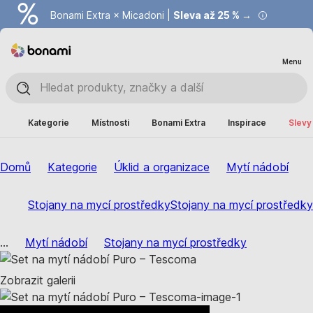
Bonami Extra × Micadoni |
Summer Sale |
Ušetřete až 40 % →
Sleva až 25 % →
Menu
Kategorie
Místnosti
Bonami Extra
Inspirace
Slevy
Domů
Kategorie
Úklid a organizace
Mytí nádobí
Stojany na mycí prostředky
Stojany na mycí prostředky
...
Mytí nádobí
Stojany na mycí prostředky
Zobrazit galerii