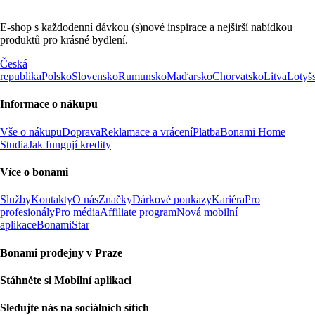
E-shop s každodenní dávkou (s)nové inspirace a nejširší nabídkou
produktů pro krásné bydlení.
Česká
republika
Polsko
Slovensko
Rumunsko
Maďarsko
Chorvatsko
Litva
Lotyš
Informace o nákupu
Vše o nákupu
Doprava
Reklamace a vrácení
Platba
Bonami Home
Studia
Jak fungují kredity
Více o bonami
Služby
Kontakty
O nás
Značky
Dárkové poukazy
Kariéra
Pro
profesionály
Pro média
Affiliate program
Nová mobilní
aplikace
BonamiStar
Bonami prodejny v Praze
Stáhněte si Mobilní aplikaci
Sledujte nás na sociálních sítích