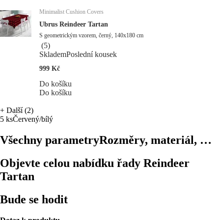
Minimalist Cushion Covers
Ubrus Reindeer Tartan
S geometrickým vzorem, černý, 140x180 cm
(
5
)
Skladem
Poslední kousek
999 Kč
Do košíku
Do košíku
+
Další (2)
5 ks
Červený/bílý
Všechny parametry
Rozměry, materiál, …
Objevte celou nabídku řady Reindeer
Tartan
Bude se hodit