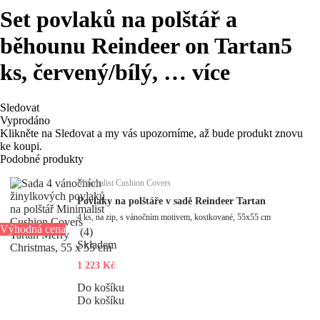
Set povlaků na polštář a
běhounu Reindeer on Tartan
5
ks, červený/bílý
, …
více
Sledovat
Vyprodáno
Klikněte na Sledovat a my vás upozorníme, až bude produkt znovu
ke koupi.
Podobné produkty
Minimalist Cushion Covers
Povlaky na polštáře v sadě Reindeer Tartan
4 ks, na zip, s vánočním motivem, kostkované, 55x55 cm
Výhodná cena
(
4
)
Skladem
1 223 Kč
Do košíku
Do košíku