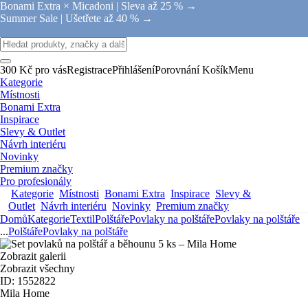
Bonami Extra × Micadoni |
Sleva až 25 % →
Summer Sale |
Ušetřete až 40 % →
300 Kč pro vás
Registrace
Přihlášení
Porovnání
Košík
Menu
Kategorie
Místnosti
Bonami Extra
Inspirace
Slevy & Outlet
Návrh interiéru
Novinky
Premium značky
Pro profesionály
Kategorie
Místnosti
Bonami Extra
Inspirace
Slevy &
Outlet
Návrh interiéru
Novinky
Premium značky
Domů
Kategorie
Textil
Polštáře
Povlaky na polštáře
Povlaky na polštáře
...
Polštáře
Povlaky na polštáře
Zobrazit galerii
Zobrazit všechny
ID: 1552822
Mila Home