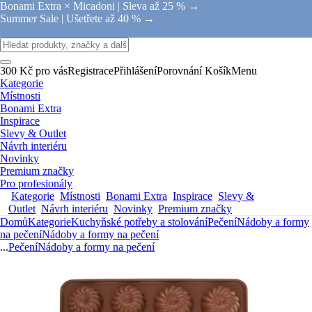
Bonami Extra × Micadoni |
Sleva až 25 % →
Summer Sale |
Ušetřete až 40 % →
300 Kč pro vás
Registrace
Přihlášení
Porovnání
Košík
Menu
Kategorie
Místnosti
Bonami Extra
Inspirace
Slevy & Outlet
Návrh interiéru
Novinky
Premium značky
Pro profesionály
Kategorie
Místnosti
Bonami Extra
Inspirace
Slevy &
Outlet
Návrh interiéru
Novinky
Premium značky
Domů
Kategorie
Kuchyňské potřeby a stolování
Pečení
Nádoby a formy
na pečení
Nádoby a formy na pečení
...
Pečení
Nádoby a formy na pečení