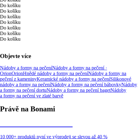
Do košíku
Do košíku
Do košíku
Do košíku
Do košíku
Do košíku
Do košíku
Objevte více
Nádoby a formy na pečení
Nádoby a formy na pečení ·
Orion
Orion
Hnědé nádoby a formy na pečení
Nádoby a formy na
pečení z kameniny
Keramické nádoby a formy na pečení
Silikonové
nádoby a formy na pečení
Nádoby a formy na pečení bábovky
Nádoby
a formy na pečení dortu
Nádoby a formy na pečení baget
Nádoby
a formy na pečení ve zlaté barvě
Právě na Bonami
Summer Sale až -40 %
10 000+ produktů nyní ve výprodeji se slevou až 40 %