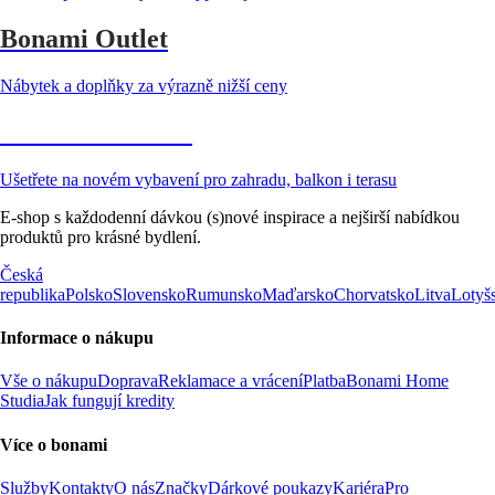
Bonami Outlet
Nábytek a doplňky za výrazně nižší ceny
Zahrada ve slevě
Ušetřete na novém vybavení pro zahradu, balkon i terasu
E-shop s každodenní dávkou (s)nové inspirace a nejširší nabídkou
produktů pro krásné bydlení.
Česká
republika
Polsko
Slovensko
Rumunsko
Maďarsko
Chorvatsko
Litva
Lotyš
Informace o nákupu
Vše o nákupu
Doprava
Reklamace a vrácení
Platba
Bonami Home
Studia
Jak fungují kredity
Více o bonami
Služby
Kontakty
O nás
Značky
Dárkové poukazy
Kariéra
Pro