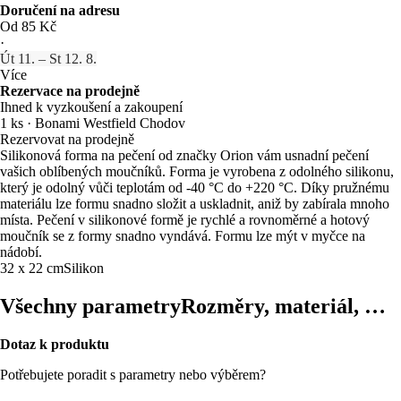
Doručení na adresu
Od 85 Kč
·
Út 11. – St 12. 8.
Více
Rezervace na prodejně
Ihned k vyzkoušení a zakoupení
1 ks
·
Bonami Westfield Chodov
Rezervovat na prodejně
Silikonová forma na pečení od značky Orion vám usnadní pečení
vašich oblíbených moučníků. Forma je vyrobena z odolného silikonu,
který je odolný vůči teplotám od -40 °C do +220 °C. Díky pružnému
materiálu lze formu snadno složit a uskladnit, aniž by zabírala mnoho
místa. Pečení v silikonové formě je rychlé a rovnoměrné a hotový
moučník se z formy snadno vyndává. Formu lze mýt v myčce na
nádobí.
32 x 22 cm
Silikon
Všechny parametry
Rozměry, materiál, …
Dotaz k produktu
Potřebujete poradit s parametry nebo výběrem?