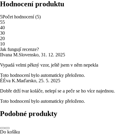
Hodnocení produktu
5
Počet hodnocení
(
5
)
5
5
4
0
3
0
2
0
1
0
Jak fungují recenze?
I
Ivana M.
Slovensko
,
31. 12. 2025
Vypadá velmi pěkný vzor, ještě jsem v něm nepekla
Toto hodnocení bylo automaticky přeloženo.
É
Éva K.
Maďarsko
,
25. 5. 2025
Dobře drží tvar koláče, nelepí se a peče se ho více najednou.
Toto hodnocení bylo automaticky přeloženo.
Podobné produkty
Do košíku