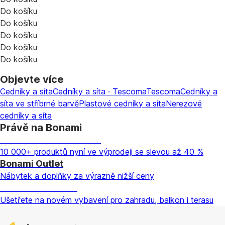
Do košíku
Do košíku
Do košíku
Do košíku
Do košíku
Objevte více
Cedníky a síta
Cedníky a síta · Tescoma
Tescoma
Cedníky a
síta ve stříbrné barvě
Plastové cedníky a síta
Nerezové
cedníky a síta
Právě na Bonami
Summer Sale až -40 %
10 000+ produktů nyní ve výprodeji se slevou až 40 %
Bonami Outlet
Nábytek a doplňky za výrazně nižší ceny
Zahrada ve slevě
Ušetřete na novém vybavení pro zahradu, balkon i terasu