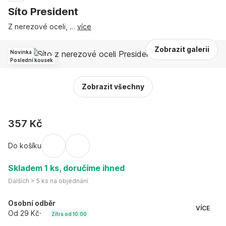
Síto President
Z nerezové oceli
, …
více
Zobrazit galerii
Novinka
Poslední kousek
Zobrazit všechny
357 Kč
Do košíku
Skladem 1 ks, doručíme ihned
Dalších > 5 ks na objednání
Osobní odběr
VÍCE
Od 29 Kč
·
Zítra od 10:00