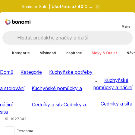
Summer Sale |
Ušetřete až 40 % →
Menu
Kategorie
Místnosti
Inspirace
Slevy & Outlet
Návr
Domů
Kategorie
Kuchyňské potřeby
...
Kuchyňské
pomůcky a náčiní
a stolování
Kuchyňské pomůcky a
Cedníky a síta
náčiní
Cedníky a síta
Cedníky a
síta
ID: 1927342
Tescoma