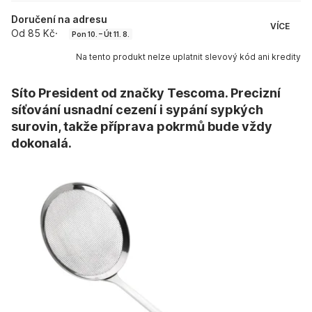
Doručení na adresu
VÍCE
Od 85 Kč
·
Pon 10. – Út 11. 8.
Na tento produkt nelze uplatnit slevový kód ani kredity
Síto President od značky Tescoma. Precizní
síťování usnadní cezení i sypání sypkých
surovin, takže příprava pokrmů bude vždy
dokonalá.