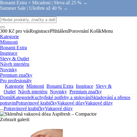
Bonami Extra × Micadoni |
Sleva až 25 % →
Summer Sale |
Ušetřete až 40 % →
300 Kč pro vás
Registrace
Přihlášení
Porovnání
Košík
Menu
Kategorie
Místnosti
Bonami Extra
Inspirace
Slevy & Outlet
Návrh interiéru
Novinky
Premium značky
Pro profesionály
Kategorie
Místnosti
Bonami Extra
Inspirace
Slevy &
Outlet
Návrh interiéru
Novinky
Premium značky
Domů
Kategorie
Kuchyňské potřeby a stolování
Skladování a přenos
potravin
Potravinové krabičky
Vakuové dózy
Vakuové dózy
...
Potravinové krabičky
Vakuové dózy
Zobrazit galerii