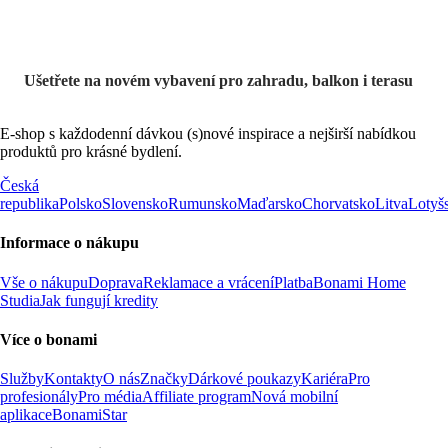
Ušetřete na novém vybavení pro zahradu, balkon i terasu
E-shop s každodenní dávkou (s)nové inspirace a nejširší nabídkou
produktů pro krásné bydlení.
Česká
republika
Polsko
Slovensko
Rumunsko
Maďarsko
Chorvatsko
Litva
Lotyš
Informace o nákupu
Vše o nákupu
Doprava
Reklamace a vrácení
Platba
Bonami Home
Studia
Jak fungují kredity
Více o bonami
Služby
Kontakty
O nás
Značky
Dárkové poukazy
Kariéra
Pro
profesionály
Pro média
Affiliate program
Nová mobilní
aplikace
BonamiStar