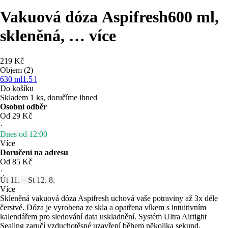
Vakuová dóza Aspifresh
600 ml,
skleněná
, …
více
219 Kč
Objem (2)
630 ml
1.5 l
Do košíku
Skladem 1 ks, doručíme ihned
Osobní odběr
Od 29 Kč
·
Dnes od 12:00
Více
Doručení na adresu
Od 85 Kč
·
Út 11. – St 12. 8.
Více
Skleněná vakuová dóza Aspifresh uchová vaše potraviny až 3x déle
čerstvé. Dóza je vyrobena ze skla a opatřena víkem s intuitivním
kalendářem pro sledování data uskladnění. Systém Ultra Airtight
Sealing zaručí vzduchotěsné uzavření během několika sekund.