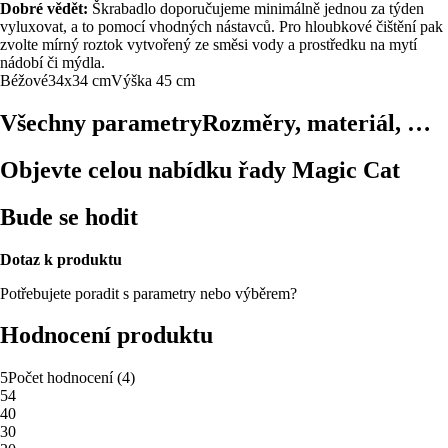
Dobré vědět:
Škrabadlo doporučujeme minimálně jednou za týden
vyluxovat, a to pomocí vhodných nástavců. Pro hloubkové čištění pak
zvolte mírný roztok vytvořený ze směsi vody a prostředku na mytí
nádobí či mýdla.
Béžové
34x34 cm
Výška 45 cm
Všechny parametry
Rozměry, materiál, …
Objevte celou nabídku řady Magic Cat
Bude se hodit
Dotaz k produktu
Potřebujete poradit s parametry nebo výběrem?
Hodnocení produktu
5
Počet hodnocení
(
4
)
5
4
4
0
3
0