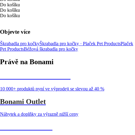
Do košíku
Do košíku
Do košíku
Objevte více
Škrabadla pro kočky
Škrabadla pro kočky · Plaček Pet Products
Plaček
Pet Products
Béžová škrabadla pro kočky
Právě na Bonami
Summer Sale až -40 %
10 000+ produktů nyní ve výprodeji se slevou až 40 %
Bonami Outlet
Nábytek a doplňky za výrazně nižší ceny
Zahrada ve slevě