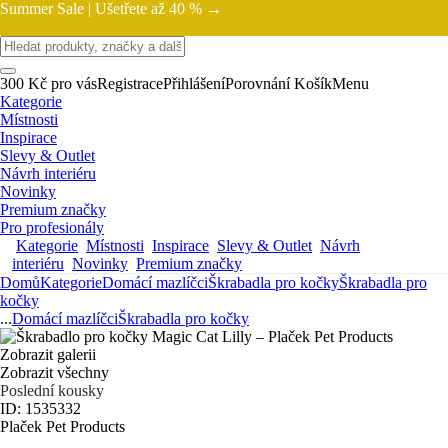
Summer Sale |
Ušetřete až 40 % →
300 Kč pro vás
Registrace
Přihlášení
Porovnání
Košík
Menu
Kategorie
Místnosti
Inspirace
Slevy & Outlet
Návrh interiéru
Novinky
Premium značky
Pro profesionály
Kategorie
Místnosti
Inspirace
Slevy & Outlet
Návrh
interiéru
Novinky
Premium značky
Domů
Kategorie
Domácí mazlíčci
Škrabadla pro kočky
Škrabadla pro
kočky
...
Domácí mazlíčci
Škrabadla pro kočky
Zobrazit galerii
Zobrazit všechny
Poslední kousky
ID: 1535332
Plaček Pet Products