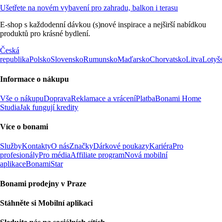
Ušetřete na novém vybavení pro zahradu, balkon i terasu
E-shop s každodenní dávkou (s)nové inspirace a nejširší nabídkou
produktů pro krásné bydlení.
Česká
republika
Polsko
Slovensko
Rumunsko
Maďarsko
Chorvatsko
Litva
Lotyš
Informace o nákupu
Vše o nákupu
Doprava
Reklamace a vrácení
Platba
Bonami Home
Studia
Jak fungují kredity
Více o bonami
Služby
Kontakty
O nás
Značky
Dárkové poukazy
Kariéra
Pro
profesionály
Pro média
Affiliate program
Nová mobilní
aplikace
BonamiStar
Bonami prodejny v Praze
Stáhněte si Mobilní aplikaci