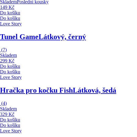
Skladem
Poslední kousky
149 Kč
Do košíku
Do košíku
Love Story
Tunel Game
Látkový, černý
(
7
)
Skladem
299 Kč
Do košíku
Do košíku
Love Story
Hračka pro kočku Fish
Látková, šedá
(
4
)
Skladem
329 Kč
Do košíku
Do košíku
Love Story