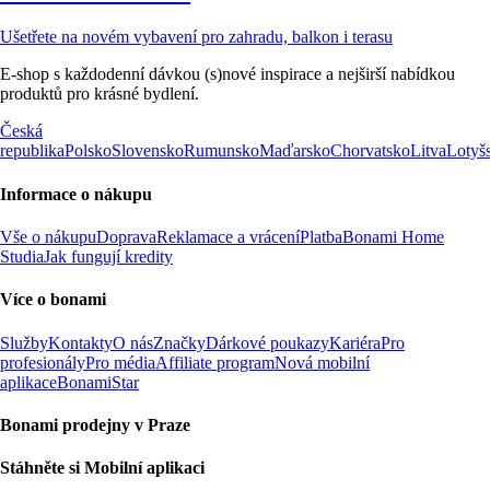
Ušetřete na novém vybavení pro zahradu, balkon i terasu
E-shop s každodenní dávkou (s)nové inspirace a nejširší nabídkou
produktů pro krásné bydlení.
Česká
republika
Polsko
Slovensko
Rumunsko
Maďarsko
Chorvatsko
Litva
Lotyš
Informace o nákupu
Vše o nákupu
Doprava
Reklamace a vrácení
Platba
Bonami Home
Studia
Jak fungují kredity
Více o bonami
Služby
Kontakty
O nás
Značky
Dárkové poukazy
Kariéra
Pro
profesionály
Pro média
Affiliate program
Nová mobilní
aplikace
BonamiStar
Bonami prodejny v Praze
Stáhněte si Mobilní aplikaci