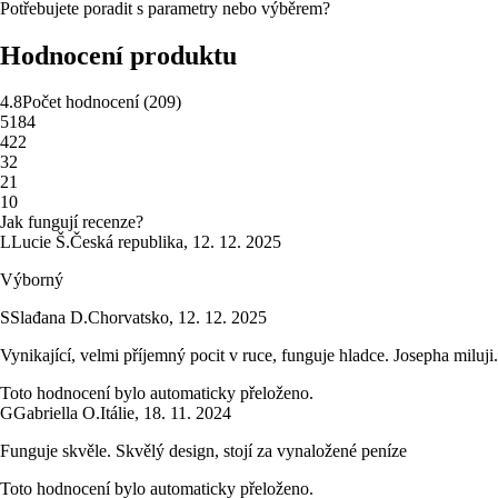
Potřebujete poradit s parametry nebo výběrem?
Hodnocení produktu
4.8
Počet hodnocení
(
209
)
5
184
4
22
3
2
2
1
1
0
Jak fungují recenze?
L
Lucie Š.
Česká republika
,
12. 12. 2025
Výborný
S
Slađana D.
Chorvatsko
,
12. 12. 2025
Vynikající, velmi příjemný pocit v ruce, funguje hladce. Josepha miluji.
Toto hodnocení bylo automaticky přeloženo.
G
Gabriella O.
Itálie
,
18. 11. 2024
Funguje skvěle. Skvělý design, stojí za vynaložené peníze
Toto hodnocení bylo automaticky přeloženo.