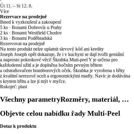
·
Út 11. – St 12. 8.
Více
Rezervace na prodejně
Ihned k vyzkoušení a zakoupení
5 ks
·
Bonami Dobrovíz u Prahy
2 ks
·
Bonami Westfield Chodov
3 ks
·
Bonami Poděbradská
Rezervovat na prodejně
Na tento produkt nelze uplatnit slevový kód ani kredity
Joseph Joseph opět dokazuje, že i v kuchyni se dají tvořit geniální
a naprosto pokrokové věci! Škrabka Muti-peel Y je určena pro
každodenní užití a je doplněna bočním pevným břitem
a odstraňovačem bramborových oček. Škrabka je vyrobena s břity
z kvalitní nerezové oceli a ergonomickými madly. Navíc je dodávána
s krytem břitu a lze ji mýt v myčce.
Rukojeť: plast
Všechny parametry
Rozměry, materiál, …
Objevte celou nabídku řady Multi-Peel
Dotaz k produktu