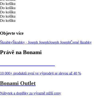
Do košíku
Do košíku
Do košíku
Do košíku
Do košíku
Objevte více
Škrabky
Škrabky · Joseph Joseph
Joseph Joseph
Černé škrabky
Právě na Bonami
Summer Sale až -40 %
10 000+ produktů nyní ve výprodeji se slevou až 40 %
Bonami Outlet
Nábytek a doplňky za výrazně nižší ceny
Zahrada ve slevě