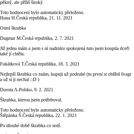
pěkný, ale příliš široký
Toto hodnocení bylo automaticky přeloženo.
Hana H.
Česká republika
,
21. 11. 2021
Ostrá škrabka
Dagmar M.
Česká republika
,
2. 7. 2021
Již jednu mám a jsem s ní nadmíru spokojená tuto jsem koupila dceři
iaké jí chtěla.
Fukátková T.
Česká republika
,
18. 3. 2021
Nejlepší škrabka co znám, kupuji už podruhé (tu první si oblíbil švagr
a už si ji nechal :-D )
Dorota A.
Polsko
,
9. 2. 2021
Škrabka, kterou jsem potřeboval.
Toto hodnocení bylo automaticky přeloženo.
Štěpánka Š.
Česká republika
,
22. 1. 2021
Po dlouhé době škrabka co sedí.