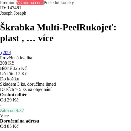
Premium
Výhodná cena
Poslední kousky
ID: 147481
Joseph Joseph
Škrabka Multi-Peel
Rukojeť:
plast
, …
více
(
209
)
Prověřená kvalita
308 Kč
Běžně 325 Kč
Ušetříte 17 Kč
Do košíku
Skladem 3 ks, doručíme ihned
Dalších > 5 ks na objednání
Osobní odběr
Od 29 Kč
·
Zítra od 9:37
Více
Doručení na adresu
Od 85 Kč