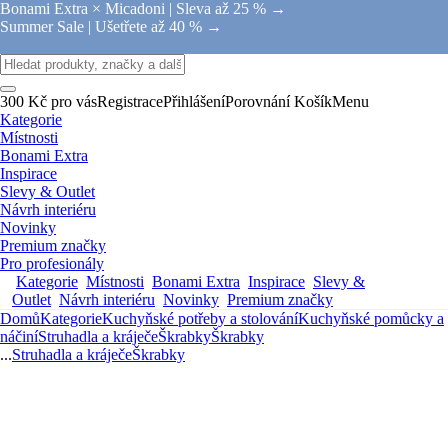
Bonami Extra × Micadoni |
Sleva až 25 % →
Summer Sale |
Ušetřete až 40 % →
300 Kč pro vás
Registrace
Přihlášení
Porovnání
Košík
Menu
Kategorie
Místnosti
Bonami Extra
Inspirace
Slevy & Outlet
Návrh interiéru
Novinky
Premium značky
Pro profesionály
Kategorie
Místnosti
Bonami Extra
Inspirace
Slevy &
Outlet
Návrh interiéru
Novinky
Premium značky
Domů
Kategorie
Kuchyňské potřeby a stolování
Kuchyňské pomůcky a
náčiní
Struhadla a kráječe
Škrabky
Škrabky
...
Struhadla a kráječe
Škrabky