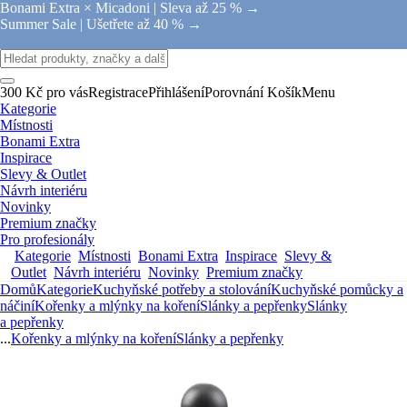
Bonami Extra × Micadoni |
Sleva až 25 % →
Summer Sale |
Ušetřete až 40 % →
300 Kč pro vás
Registrace
Přihlášení
Porovnání
Košík
Menu
Kategorie
Místnosti
Bonami Extra
Inspirace
Slevy & Outlet
Návrh interiéru
Novinky
Premium značky
Pro profesionály
Kategorie
Místnosti
Bonami Extra
Inspirace
Slevy &
Outlet
Návrh interiéru
Novinky
Premium značky
Domů
Kategorie
Kuchyňské potřeby a stolování
Kuchyňské pomůcky a
náčiní
Kořenky a mlýnky na koření
Slánky a pepřenky
Slánky
a pepřenky
...
Kořenky a mlýnky na koření
Slánky a pepřenky