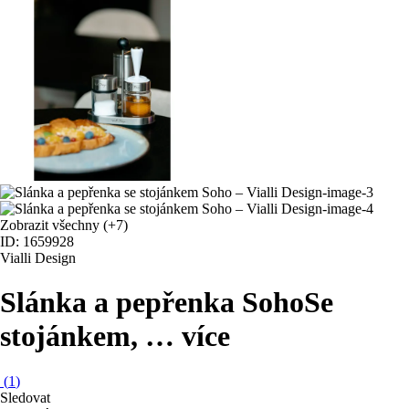
Zobrazit všechny
(+7)
ID: 1659928
Vialli Design
Slánka a pepřenka Soho
Se
stojánkem
, …
více
(
1
)
Sledovat