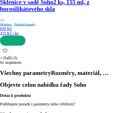
Sklenice v sadě Soho
2 ks, 155 ml, z
borosilikátového skla
(
1
)
Skladem
Poslední kousky
629 Kč
315 Kč / ks
DO KOŠÍKU
+
Další (3)
Se stojánkem
Všechny parametry
Rozměry, materiál, …
Objevte celou nabídku řady Soho
Dotaz k produktu
Potřebujete poradit s parametry nebo výběrem?