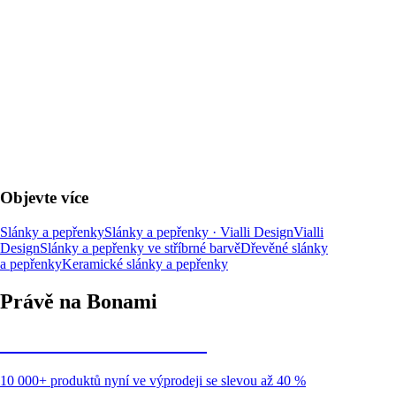
DO KOŠÍKU
Objevte více
Slánky a pepřenky
Slánky a pepřenky · Vialli Design
Vialli
Design
Slánky a pepřenky ve stříbrné barvě
Dřevěné slánky
a pepřenky
Keramické slánky a pepřenky
Právě na Bonami
Summer Sale až -40 %
10 000+ produktů nyní ve výprodeji se slevou až 40 %