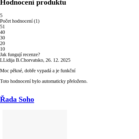
Hodnocení produktu
5
Počet hodnocení
(
1
)
5
1
4
0
3
0
2
0
1
0
Jak fungují recenze?
L
Lidija B.
Chorvatsko
,
26. 12. 2025
Moc pěkné, dobře vypadá a je funkční
Toto hodnocení bylo automaticky přeloženo.
Řada Soho