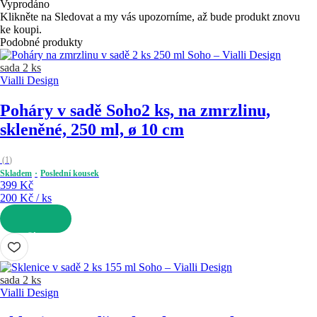
Vyprodáno
Klikněte na Sledovat a my vás upozorníme, až bude produkt znovu
ke koupi.
Podobné produkty
sada 2 ks
Vialli Design
Poháry v sadě Soho
2 ks, na zmrzlinu,
skleněné, 250 ml, ø 10 cm
(
1
)
Skladem
Poslední kousek
399 Kč
200 Kč / ks
DO KOŠÍKU
sada 2 ks
Vialli Design