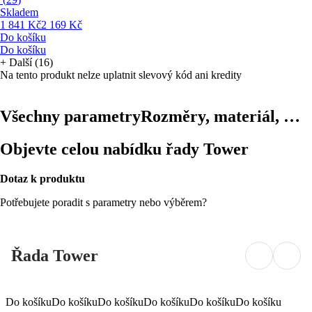
Skladem
1 841 Kč
2 169 Kč
Do košíku
Do košíku
+
Další (16)
Na tento produkt nelze uplatnit slevový kód ani kredity
Všechny parametry
Rozměry, materiál, …
Objevte celou nabídku řady Tower
Dotaz k produktu
Potřebujete poradit s parametry nebo výběrem?
Řada Tower
Do košíku
Do košíku
Do košíku
Do košíku
Do košíku
Do košíku