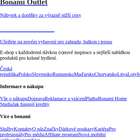
Bonami Outlet
Nábytek a doplňky za výrazně nižší ceny
Zahrada ve slevě
Ušetřete na novém vybavení pro zahradu, balkon i terasu
E-shop s každodenní dávkou (s)nové inspirace a nejširší nabídkou
produktů pro krásné bydlení.
Česká
republika
Polsko
Slovensko
Rumunsko
Maďarsko
Chorvatsko
Litva
Lotyš
Informace o nákupu
Vše o nákupu
Doprava
Reklamace a vrácení
Platba
Bonami Home
Studia
Jak fungují kredity
Více o bonami
Služby
Kontakty
O nás
Značky
Dárkové poukazy
Kariéra
Pro
profesionály
Pro média
Affiliate program
Nová mobilní