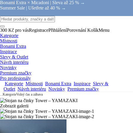
Bonami Extra × Micadoni |
Sleva až 25 % →
Summer Sale |
Ušetřete až 40 % →
300 Kč pro vás
Registrace
Přihlášení
Porovnání
Košík
Menu
Kategorie
Místnosti
Bonami Extra
Inspirace
Slevy & Outlet
Návrh interiéru
Novinky
Premium značky
Pro profesionály
Kategorie
Místnosti
Bonami Extra
Inspirace
Slevy &
Outlet
Návrh interiéru
Novinky
Premium značky
...
Kategorie
Volný čas a zábava
Zobrazit galerii