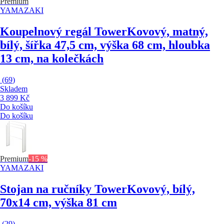
Premium
YAMAZAKI
Koupelnový regál Tower
Kovový, matný,
bílý, šířka 47,5 cm, výška 68 cm, hloubka
13 cm, na kolečkách
(
69
)
Skladem
3 899 Kč
Do košíku
Do košíku
Premium
-15 %
YAMAZAKI
Stojan na ručníky Tower
Kovový, bílý,
70x14 cm, výška 81 cm
(
29
)