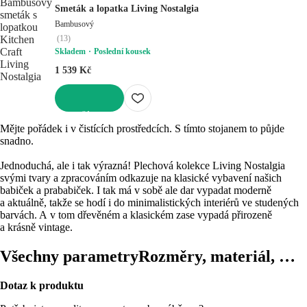
Smeták a lopatka Living Nostalgia
Bambusový
(
13
)
Skladem
Poslední kousek
1 539 Kč
DO KOŠÍKU
Mějte pořádek i v čistících prostředcích. S tímto stojanem to půjde
snadno.
Jednoduchá, ale i tak výrazná! Plechová kolekce Living Nostalgia
svými tvary a zpracováním odkazuje na klasické vybavení našich
babiček a prababiček. I tak má v sobě ale dar vypadat moderně
a aktuálně, takže se hodí i do minimalistických interiérů ve studených
barvách. A v tom dřevěném a klasickém zase vypadá přirozeně
a krásně vintage.
Všechny parametry
Rozměry, materiál, …
Dotaz k produktu