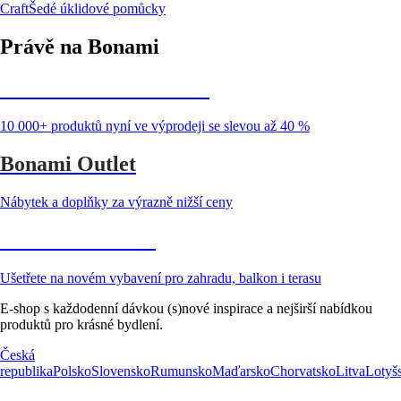
Craft
Šedé úklidové pomůcky
Právě na Bonami
Summer Sale až -40 %
10 000+ produktů nyní ve výprodeji se slevou až 40 %
Bonami Outlet
Nábytek a doplňky za výrazně nižší ceny
Zahrada ve slevě
Ušetřete na novém vybavení pro zahradu, balkon i terasu
E-shop s každodenní dávkou (s)nové inspirace a nejširší nabídkou
produktů pro krásné bydlení.
Česká
republika
Polsko
Slovensko
Rumunsko
Maďarsko
Chorvatsko
Litva
Lotyš