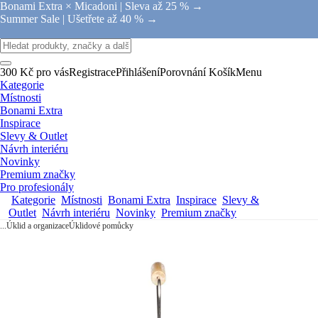
Bonami Extra × Micadoni |
Sleva až 25 % →
Summer Sale |
Ušetřete až 40 % →
300 Kč pro vás
Registrace
Přihlášení
Porovnání
Košík
Menu
Kategorie
Místnosti
Bonami Extra
Inspirace
Slevy & Outlet
Návrh interiéru
Novinky
Premium značky
Pro profesionály
Kategorie
Místnosti
Bonami Extra
Inspirace
Slevy &
Outlet
Návrh interiéru
Novinky
Premium značky
...
Úklid a organizace
Úklidové pomůcky