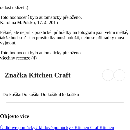
radost uklízet :)
Toto hodnocení bylo automaticky přeloženo.
Karolina M.
Polsko
,
17. 4. 2015
Pěkné, ale nepříliš praktické: přihrádky na fotografii jsou velmi mělké,
takže buď se čisticí prostředky musí položit, nebo se přihrádky musí
vyjmout.
Toto hodnocení bylo automaticky přeloženo.
všechny recenze
(
4
)
Značka Kitchen Craft
Do košíku
Do košíku
Do košíku
Do košíku
Objevte více
Úklidové pomůcky
Úklidové pomůcky · Kitchen Craft
Kitchen