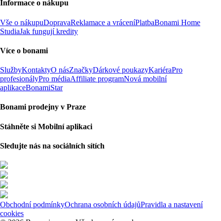
Informace o nákupu
Vše o nákupu
Doprava
Reklamace a vrácení
Platba
Bonami Home
Studia
Jak fungují kredity
Více o bonami
Služby
Kontakty
O nás
Značky
Dárkové poukazy
Kariéra
Pro
profesionály
Pro média
Affiliate program
Nová mobilní
aplikace
BonamiStar
Bonami prodejny v Praze
Stáhněte si Mobilní aplikaci
Sledujte nás na sociálních sítích
Obchodní podmínky
Ochrana osobních údajů
Pravidla a nastavení
cookies