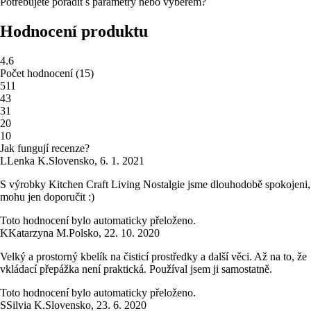
Potřebujete poradit s parametry nebo výběrem?
Hodnocení produktu
4.6
Počet hodnocení
(
15
)
5
11
4
3
3
1
2
0
1
0
Jak fungují recenze?
L
Lenka K.
Slovensko
,
6. 1. 2021
S výrobky Kitchen Craft Living Nostalgie jsme dlouhodobě spokojeni,
mohu jen doporučit :)
Toto hodnocení bylo automaticky přeloženo.
K
Katarzyna M.
Polsko
,
22. 10. 2020
Velký a prostorný kbelík na čisticí prostředky a další věci. Až na to, že
vkládací přepážka není praktická. Používal jsem ji samostatně.
Toto hodnocení bylo automaticky přeloženo.
S
Silvia K.
Slovensko
,
23. 6. 2020