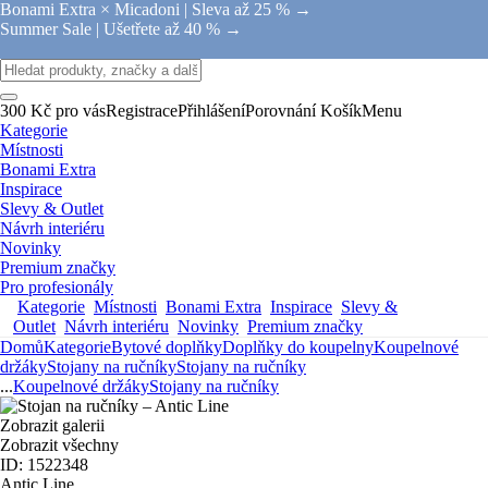
Bonami Extra × Micadoni |
Sleva až 25 % →
Summer Sale |
Ušetřete až 40 % →
300 Kč pro vás
Registrace
Přihlášení
Porovnání
Košík
Menu
Kategorie
Místnosti
Bonami Extra
Inspirace
Slevy & Outlet
Návrh interiéru
Novinky
Premium značky
Pro profesionály
Kategorie
Místnosti
Bonami Extra
Inspirace
Slevy &
Outlet
Návrh interiéru
Novinky
Premium značky
Domů
Kategorie
Bytové doplňky
Doplňky do koupelny
Koupelnové
držáky
Stojany na ručníky
Stojany na ručníky
...
Koupelnové držáky
Stojany na ručníky
Zobrazit galerii
Zobrazit všechny
ID: 1522348
Antic Line