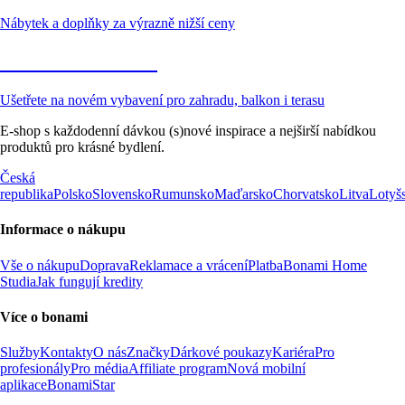
Nábytek a doplňky za výrazně nižší ceny
Zahrada ve slevě
Ušetřete na novém vybavení pro zahradu, balkon i terasu
E-shop s každodenní dávkou (s)nové inspirace a nejširší nabídkou
produktů pro krásné bydlení.
Česká
republika
Polsko
Slovensko
Rumunsko
Maďarsko
Chorvatsko
Litva
Lotyš
Informace o nákupu
Vše o nákupu
Doprava
Reklamace a vrácení
Platba
Bonami Home
Studia
Jak fungují kredity
Více o bonami
Služby
Kontakty
O nás
Značky
Dárkové poukazy
Kariéra
Pro
profesionály
Pro média
Affiliate program
Nová mobilní
aplikace
BonamiStar