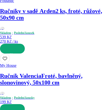
Foutastic
Ručníky v sadě Arden
2 ks, froté, růžové,
50x90 cm
(
2
)
Skladem
Poslední kousek
539 Kč
270 Kč / ks
DO KOŠÍKU
My House
Ručník Valencia
Froté, bavlněný,
slonovinový, 50x100 cm
(
1
)
Skladem
Poslední kousky
199 Kč