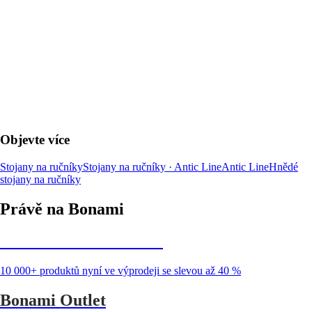
DO KOŠÍKU
Objevte více
Stojany na ručníky
Stojany na ručníky · Antic Line
Antic Line
Hnědé
stojany na ručníky
Právě na Bonami
Summer Sale až -40 %
10 000+ produktů nyní ve výprodeji se slevou až 40 %
Bonami Outlet