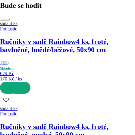
Bude se hodit
sada 4 ks
Foutastic
Ručníky v sadě Rainbow
4 ks, froté,
bavlněné, hnědé/béžové, 50x90 cm
(
397
)
Skladem
679 Kč
170 Kč / ks
DO KOŠÍKU
sada 4 ks
Foutastic
Ručníky v sadě Rainbow
4 ks, froté,
bavlněné, modré, 50x90 cm