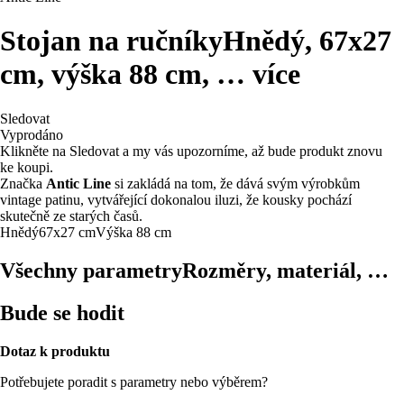
Stojan na ručníky
Hnědý, 67x27
cm, výška 88 cm
, …
více
Sledovat
Vyprodáno
Klikněte na Sledovat a my vás upozorníme, až bude produkt znovu
ke koupi.
Značka
Antic Line
si zakládá na tom, že dává svým výrobkům
vintage patinu, vytvářející dokonalou iluzi, že kousky pochází
skutečně ze starých časů.
Hnědý
67x27 cm
Výška 88 cm
Všechny parametry
Rozměry, materiál, …
Bude se hodit
Dotaz k produktu
Potřebujete poradit s parametry nebo výběrem?