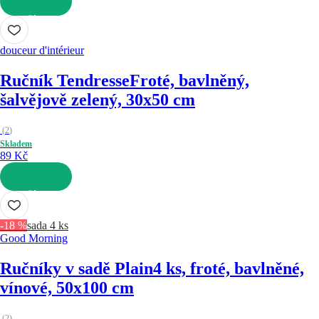
DO KOŠÍKU
douceur d'intérieur
Ručník Tendresse
Froté, bavlněný,
šalvějově zelený, 30x50 cm
(
2
)
Skladem
89 Kč
DO KOŠÍKU
-18 %
sada 4 ks
Good Morning
Ručníky v sadě Plain
4 ks, froté, bavlněné,
vínové, 50x100 cm
(
2
)