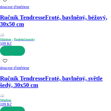
douceur d'intérieur
Ručník Tendresse
Froté, bavlněný, béžový,
30x50 cm
(
3
)
Skladem
Poslední kousky
109 Kč
DO KOŠÍKU
douceur d'intérieur
Ručník Tendresse
Froté, bavlněný, světle
šedý, 30x50 cm
(
1
)
Skladem
109 Kč