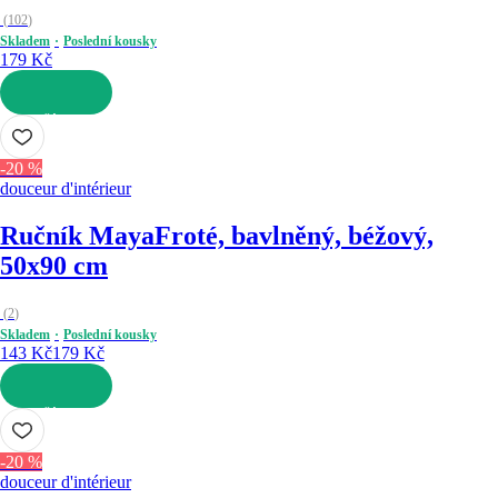
(
102
)
Skladem
Poslední kousky
179 Kč
DO KOŠÍKU
-20 %
douceur d'intérieur
Ručník Maya
Froté, bavlněný, béžový,
50x90 cm
(
2
)
Skladem
Poslední kousky
143 Kč
179 Kč
DO KOŠÍKU
-20 %
douceur d'intérieur