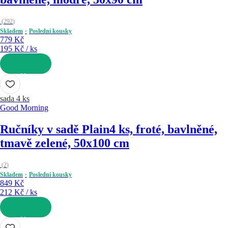
(
292
)
Skladem
Poslední kousky
779 Kč
195 Kč / ks
DO KOŠÍKU
sada 4 ks
Good Morning
Ručníky v sadě Plain
4 ks, froté, bavlněné,
tmavě zelené, 50x100 cm
(
2
)
Skladem
Poslední kousky
849 Kč
212 Kč / ks
DO KOŠÍKU