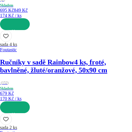
Skladem
695 Kč
849 Kč
174 Kč / ks
DO KOŠÍKU
sada 4 ks
Foutastic
Ručníky v sadě Rainbow
4 ks, froté,
bavlněné, žluté/oranžové, 50x90 cm
(
152
)
Skladem
679 Kč
170 Kč / ks
DO KOŠÍKU
sada 2 ks