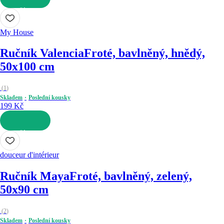
DO KOŠÍKU
My House
Ručník Valencia
Froté, bavlněný, hnědý,
50x100 cm
(
1
)
Skladem
Poslední kousky
199 Kč
DO KOŠÍKU
douceur d'intérieur
Ručník Maya
Froté, bavlněný, zelený,
50x90 cm
(
2
)
Skladem
Poslední kousky