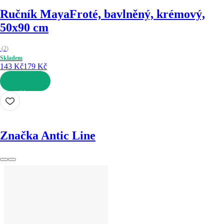
Ručník Maya
Froté, bavlněný, krémový,
50x90 cm
(
2
)
Skladem
143 Kč
179 Kč
DO KOŠÍKU
Značka Antic Line